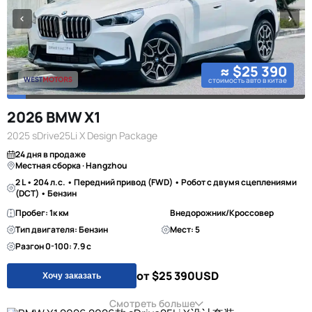
≈ $25 390
стоимость авто в китае
2026 BMW X1
2025 sDrive25Li X Design Package
24 дня в продаже
Местная сборка · Hangzhou
2 L • 204 л.с. • Передний привод (FWD) • Робот с двумя сцеплениями
(DCT) • Бензин
Пробег: 1к км
Внедорожник/Кроссовер
Тип двигателя: Бензин
Мест: 5
Разгон 0-100: 7.9 с
от $25 390
USD
Хочу заказать
Смотреть больше