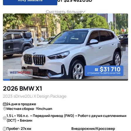
от $29 462
USD
Смотреть больше
≈ $31 710
стоимость авто в китае
2026 BMW X1
2023 sDrive20Li X Design Package
24 дня в продаже
Местная сборка · Yinchuan
1.5 L • 156 л.с. • Передний привод (FWD) • Робот с двумя сцеплениями
(DCT) • Бензин
Пробег: 27к км
Внедорожник/Кроссовер