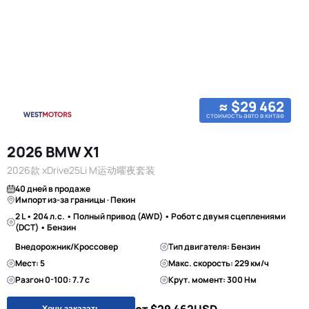
≈ $29 462
стоимость авто в китае
2026 BMW X1
2026款 xDrive25Li M运动曜夜套装
40 дней в продаже
Импорт из-за границы · Пекин
2 L • 204 л.с. • Полный привод (AWD) • Робот с двумя сцеплениями
(DCT) • Бензин
Внедорожник/Кроссовер
Тип двигателя: Бензин
Мест: 5
Макс. скорость: 229 км/ч
Разгон 0-100: 7.7 с
Крут. момент: 300 Нм
Хочу заказать