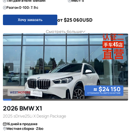
Тип двигателя: Бензин
Мест: 5
Разгон 0-100: 7.9 с
от $25 060
USD
Хочу заказать
Смотреть больше
≈ $24 150
стоимость авто в китае
2026 BMW X1
2025 sDrive25Li X Design Package
16 дней в продаже
Местная сборка · Zibo