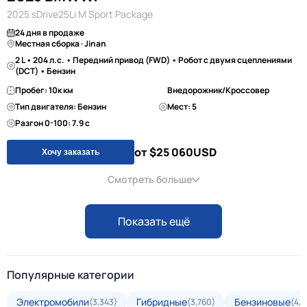
2025 sDrive25Li M Sport Package
24 дня в продаже
Местная сборка · Jinan
2 L • 204 л.с. • Передний привод (FWD) • Робот с двумя сцеплениями
(DCT) • Бензин
Пробег: 10к км
Внедорожник/Кроссовер
Тип двигателя: Бензин
Мест: 5
Разгон 0-100: 7.9 с
от $25 060
USD
Хочу заказать
Смотреть больше
Показать ещё
Популярные категории
Электромобили
Гибридные
Бензиновые
(3,343)
(3,760)
(4,3