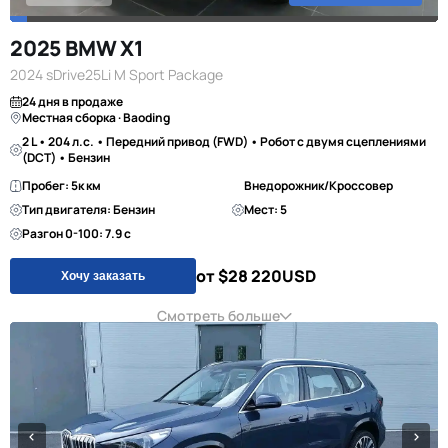
2025 BMW X1
2024 sDrive25Li M Sport Package
24 дня в продаже
Местная сборка · Baoding
2 L • 204 л.с. • Передний привод (FWD) • Робот с двумя сцеплениями
(DCT) • Бензин
Пробег: 5к км
Внедорожник/Кроссовер
Тип двигателя: Бензин
Мест: 5
Разгон 0-100: 7.9 с
от $28 220
USD
Хочу заказать
Смотреть больше