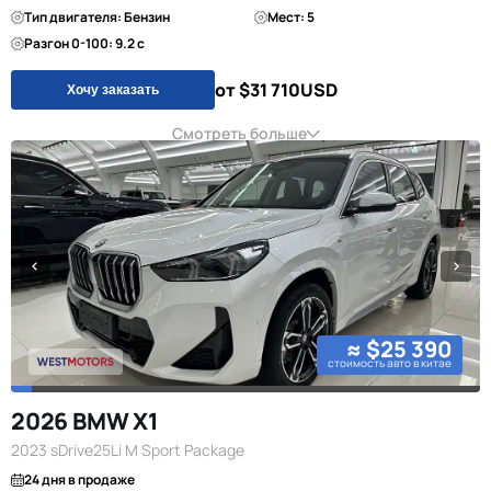
Тип двигателя: Бензин
Мест: 5
Разгон 0-100: 9.2 с
от $31 710
USD
Хочу заказать
Смотреть больше
≈ $25 390
стоимость авто в китае
2026 BMW X1
2023 sDrive25Li M Sport Package
24 дня в продаже