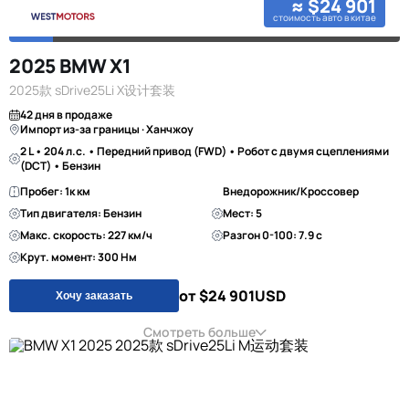
≈ $24 901
стоимость авто в китае
2025 BMW X1
2025款 sDrive25Li X设计套装
42 дня в продаже
Импорт из-за границы · Ханчжоу
2 L • 204 л.с. • Передний привод (FWD) • Робот с двумя сцеплениями
(DCT) • Бензин
Пробег: 1к км
Внедорожник/Кроссовер
Тип двигателя: Бензин
Мест: 5
Макс. скорость: 227 км/ч
Разгон 0-100: 7.9 с
Крут. момент: 300 Нм
от $24 901
USD
Хочу заказать
Смотреть больше