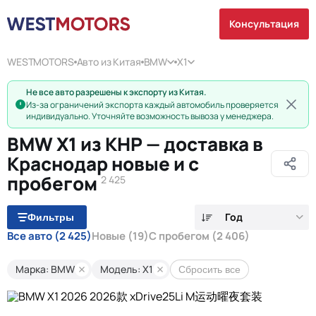
Консультация
WESTMOTORS
Авто из Китая
BMW
X1
Не все авто разрешены к экспорту из Китая.
Из-за ограничений экспорта каждый автомобиль проверяется
индивидуально. Уточняйте возможность вывоза у менеджера.
BMW X1 из КНР — доставка в
Краснодар новые и с
пробегом
2 425
Год
Фильтры
Все авто
(2 425)
Новые
(19)
С пробегом
(2 406)
Марка: BMW
Модель: X1
Сбросить все