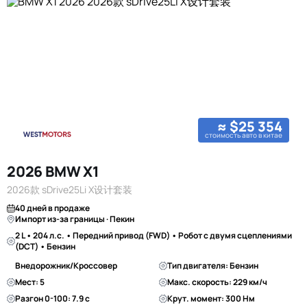
≈ $25 354
стоимость авто в китае
2026 BMW X1
2026款 sDrive25Li X设计套装
40 дней в продаже
Импорт из-за границы · Пекин
2 L • 204 л.с. • Передний привод (FWD) • Робот с двумя сцеплениями
(DCT) • Бензин
Внедорожник/Кроссовер
Тип двигателя: Бензин
Мест: 5
Макс. скорость: 229 км/ч
Разгон 0-100: 7.9 с
Крут. момент: 300 Нм