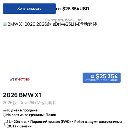
от $25 354
USD
Хочу заказать
Смотреть больше
≈ $25 354
стоимость авто в китае
2026 BMW X1
2026款 sDrive25Li M运动套装
40 дней в продаже
Импорт из-за границы · Пекин
2 L • 204 л.с. • Передний привод (FWD) • Робот с двумя сцеплениями
(DCT) • Бензин