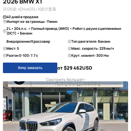
2026 BMW X1
2026款 xDrive25Li X设计套装
40 дней в продаже
Импорт из-за границы · Пекин
2 L • 204 л.с. • Полный привод (AWD) • Робот с двумя сцеплениями
(DCT) • Бензин
Внедорожник/Кроссовер
Тип двигателя: Бензин
Мест: 5
Макс. скорость: 229 км/ч
Разгон 0-100: 7.7 с
Крут. момент: 300 Нм
от $29 462
USD
Хочу заказать
Смотреть больше