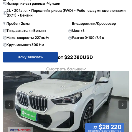
Импорт из-за границы · Чунцин
2 L • 204 л.с. • Передний привод (FWD) • Робот с двумя сцеплениями
(DCT) • Бензин
Пробег: 2к км
Внедорожник/Кроссовер
Тип двигателя: Бензин
Мест: 5
Макс. скорость: 227 км/ч
Разгон 0-100: 7.9 с
Крут. момент: 300 Нм
от $22 380
USD
Хочу заказать
Смотреть больше
≈ $28 220
стоимость авто в китае