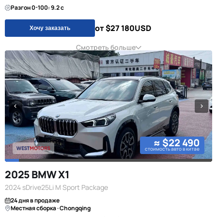
Разгон 0-100: 9.2 с
от $27 180
USD
Хочу заказать
Смотреть больше
≈ $22 490
стоимость авто в китае
2025 BMW X1
2024 sDrive25Li M Sport Package
24 дня в продаже
Местная сборка · Chongqing