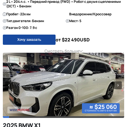
2 L • 204 л.с. • Передний привод (FWD) • Робот с двумя сцеплениями
(DCT) • Бензин
Пробег: 22к км
Внедорожник/Кроссовер
Тип двигателя: Бензин
Мест: 5
Разгон 0-100: 7.9 с
от $22 490
USD
Хочу заказать
Смотреть больше
≈ $25 060
стоимость авто в китае
2025 BMW X1