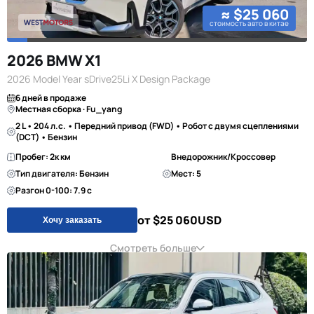
≈ $25 060
стоимость авто в китае
2026 BMW X1
2026 Model Year sDrive25Li X Design Package
6 дней в продаже
Местная сборка · Fu_yang
2 L • 204 л.с. • Передний привод (FWD) • Робот с двумя сцеплениями
(DCT) • Бензин
Пробег: 2к км
Внедорожник/Кроссовер
Тип двигателя: Бензин
Мест: 5
Разгон 0-100: 7.9 с
от $25 060
USD
Хочу заказать
Смотреть больше