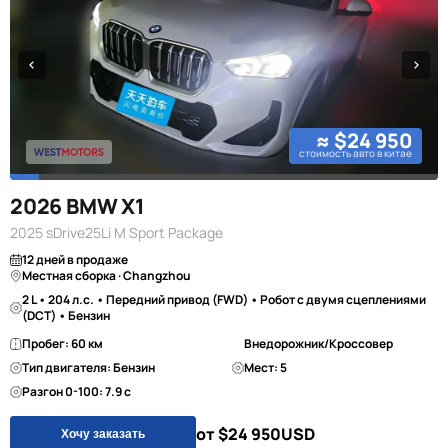
≈ $24 950
стоимость авто в китае
2026 BMW X1
2025 sDrive25Li M Sport Package
12 дней в продаже
Местная сборка · Changzhou
2 L • 204 л.с. • Передний привод (FWD) • Робот с двумя сцеплениями
(DCT) • Бензин
Пробег: 60 км
Внедорожник/Кроссовер
Тип двигателя: Бензин
Мест: 5
Разгон 0-100: 7.9 с
от $24 950
USD
Хочу заказать