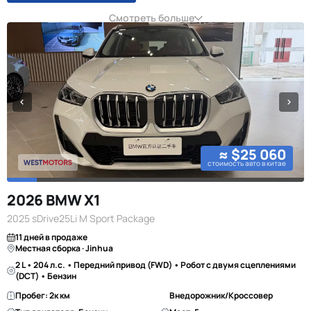
Смотреть больше
≈ $25 060
стоимость авто в китае
2026 BMW X1
2025 sDrive25Li M Sport Package
11 дней в продаже
Местная сборка · Jinhua
2 L • 204 л.с. • Передний привод (FWD) • Робот с двумя сцеплениями
(DCT) • Бензин
Пробег: 2к км
Внедорожник/Кроссовер