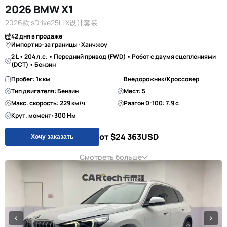
2026 BMW X1
2026款 sDrive25Li X设计套装
42 дня в продаже
Импорт из-за границы · Ханчжоу
2 L • 204 л.с. • Передний привод (FWD) • Робот с двумя сцеплениями
(DCT) • Бензин
Пробег: 1к км
Внедорожник/Кроссовер
Тип двигателя: Бензин
Мест: 5
Макс. скорость: 229 км/ч
Разгон 0-100: 7.9 с
Крут. момент: 300 Нм
от $24 363
USD
Хочу заказать
Смотреть больше