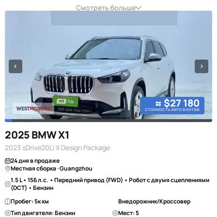
Смотреть больше
≈ $27 180
стоимость авто в китае
2025 BMW X1
2023 sDrive20Li X Design Package
24 дня в продаже
Местная сборка · Guangzhou
1.5 L • 156 л.с. • Передний привод (FWD) • Робот с двумя сцеплениями
(DCT) • Бензин
Пробег: 5к км
Внедорожник/Кроссовер
Тип двигателя: Бензин
Мест: 5