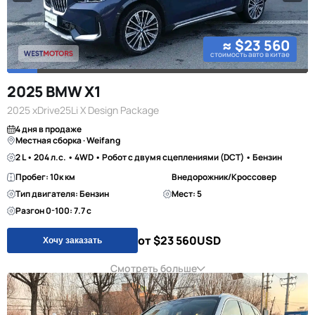
≈ $23 560
стоимость авто в китае
2025 BMW X1
2025 xDrive25Li X Design Package
4 дня в продаже
Местная сборка · Weifang
2 L • 204 л.с. • 4WD • Робот с двумя сцеплениями (DCT) • Бензин
Пробег: 10к км
Внедорожник/Кроссовер
Тип двигателя: Бензин
Мест: 5
Разгон 0-100: 7.7 с
от $23 560
USD
Хочу заказать
Смотреть больше