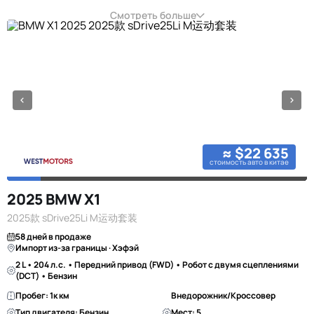
Смотреть больше
≈ $22 635
стоимость авто в китае
2025 BMW X1
2025款 sDrive25Li M运动套装
58 дней в продаже
Импорт из-за границы · Хэфэй
2 L • 204 л.с. • Передний привод (FWD) • Робот с двумя сцеплениями
(DCT) • Бензин
Пробег: 1к км
Внедорожник/Кроссовер
Тип двигателя: Бензин
Мест: 5