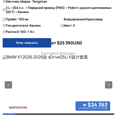
Местная сборка · Tangshan
2 L • 204 л.с. • Передний привод (FWD) • Робот с двумя сцеплениями
(DCT) • Бензин
Пробег: 100 км
Внедорожник/Кроссовер
Тип двигателя: Бензин
Мест: 5
Разгон 0-100: 7.9 с
от $25 390
USD
Хочу заказать
Смотреть больше
≈ $24 363
стоимость авто в китае