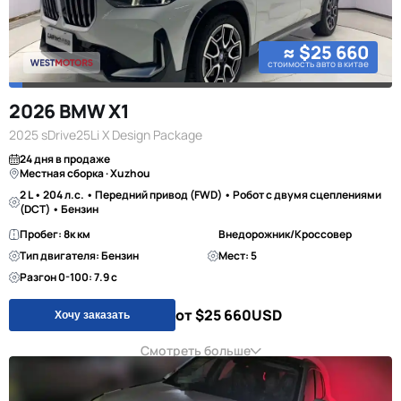
≈ $25 660
стоимость авто в китае
2026 BMW X1
2025 sDrive25Li X Design Package
24 дня в продаже
Местная сборка · Xuzhou
2 L • 204 л.с. • Передний привод (FWD) • Робот с двумя сцеплениями
(DCT) • Бензин
Пробег: 8к км
Внедорожник/Кроссовер
Тип двигателя: Бензин
Мест: 5
Разгон 0-100: 7.9 с
от $25 660
USD
Хочу заказать
Смотреть больше