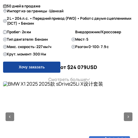
50 дней в продаже
Импорт из-за границы · Шанхай
2 L • 204 л.с. • Передний привод (FWD) • Робот с двумя сцеплениями
(DCT) • Бензин
Пробег: 2к км
Внедорожник/Кроссовер
Тип двигателя: Бензин
Мест: 5
Макс. скорость: 227 км/ч
Разгон 0-100: 7.9 с
Крут. момент: 300 Нм
от $24 079
USD
Хочу заказать
Смотреть больше