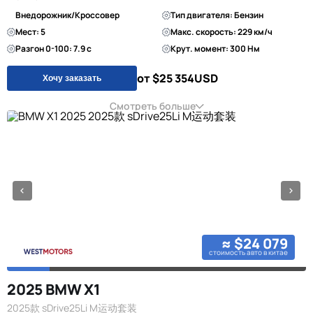
Внедорожник/Кроссовер
Тип двигателя: Бензин
Мест: 5
Макс. скорость: 229 км/ч
Разгон 0-100: 7.9 с
Крут. момент: 300 Нм
от $25 354
USD
Хочу заказать
Смотреть больше
≈ $24 079
стоимость авто в китае
2025 BMW X1
2025款 sDrive25Li M运动套装