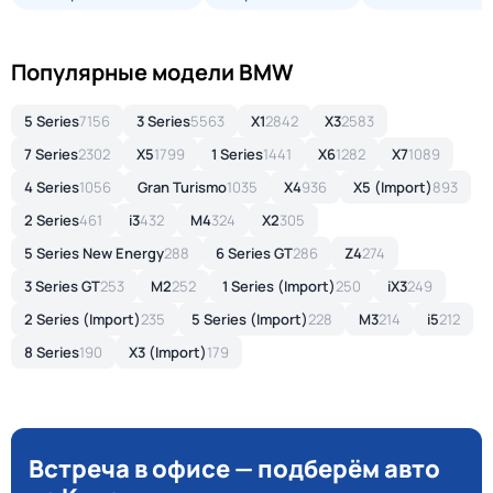
Популярные модели BMW
5 Series
7156
3 Series
5563
X1
2842
X3
2583
7 Series
2302
X5
1799
1 Series
1441
X6
1282
X7
1089
4 Series
1056
Gran Turismo
1035
X4
936
X5 (Import)
893
2 Series
461
i3
432
M4
324
X2
305
5 Series New Energy
288
6 Series GT
286
Z4
274
3 Series GT
253
M2
252
1 Series (Import)
250
iX3
249
2 Series (Import)
235
5 Series (Import)
228
M3
214
i5
212
8 Series
190
X3 (Import)
179
Встреча в офисе — подберём авто