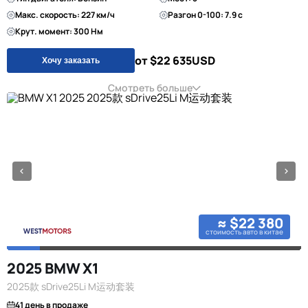
Макс. скорость: 227 км/ч
Разгон 0-100: 7.9 с
Крут. момент: 300 Нм
от $22 635
USD
Хочу заказать
Смотреть больше
≈ $22 380
стоимость авто в китае
2025 BMW X1
2025款 sDrive25Li M运动套装
41 день в продаже