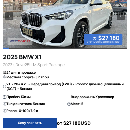
≈ $27 180
стоимость авто в китае
2025 BMW X1
2023 sDrive25Li M Sport Package
24 дня в продаже
Местная сборка · Jinzhou
2 L • 204 л.с. • Передний привод (FWD) • Робот с двумя сцеплениями
(DCT) • Бензин
Пробег: 13к км
Внедорожник/Кроссовер
Тип двигателя: Бензин
Мест: 5
Разгон 0-100: 7.9 с
от $27 180
USD
Хочу заказать