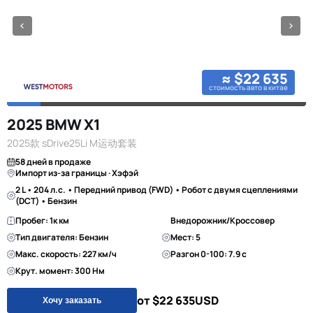
≈ $22 635
стоимость авто в китае
2025 BMW X1
2025款 sDrive25Li M运动套装
58 дней в продаже
Импорт из-за границы · Хэфэй
2 L • 204 л.с. • Передний привод (FWD) • Робот с двумя сцеплениями
(DCT) • Бензин
Пробег: 1к км
Внедорожник/Кроссовер
Тип двигателя: Бензин
Мест: 5
Макс. скорость: 227 км/ч
Разгон 0-100: 7.9 с
Крут. момент: 300 Нм
от $22 635
USD
Хочу заказать