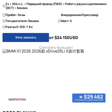
2 L • 204 л.с. • Передний привод (FWD) • Робот с двумя сцеплениями
(DCT) • Бензин
Пробег: 3к км
Внедорожник/Кроссовер
Тип двигателя: Бензин
Мест: 5
Разгон 0-100: 7.9 с
от $24 150
USD
Хочу заказать
Смотреть больше
≈ $29 462
стоимость авто в китае