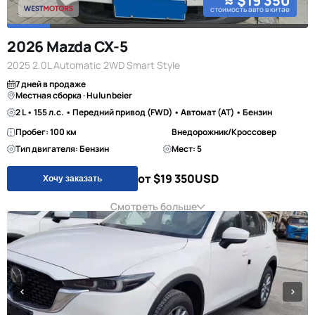
≈ $19 350
стоимость авто в китае
2026 Mazda CX-5
2025 2.0L Automatic 2WD Smart Style
7 дней в продаже
Местная сборка · Hulunbeier
2 L • 155 л.с. • Передний привод (FWD) • Автомат (AT) • Бензин
Пробег: 100 км
Внедорожник/Кроссовер
Тип двигателя: Бензин
Мест: 5
от $19 350
USD
Хочу заказать
Смотреть больше