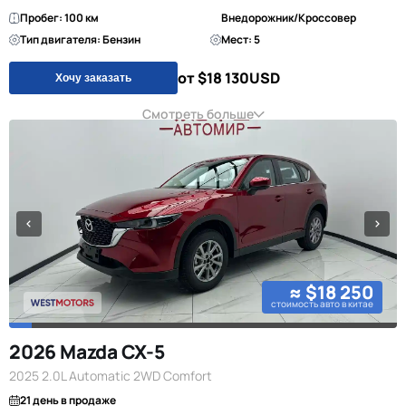
Пробег: 100 км
Внедорожник/Кроссовер
Тип двигателя: Бензин
Мест: 5
от $18 130
USD
Хочу заказать
Смотреть больше
≈ $18 250
стоимость авто в китае
2026 Mazda CX-5
2025 2.0L Automatic 2WD Comfort
21 день в продаже