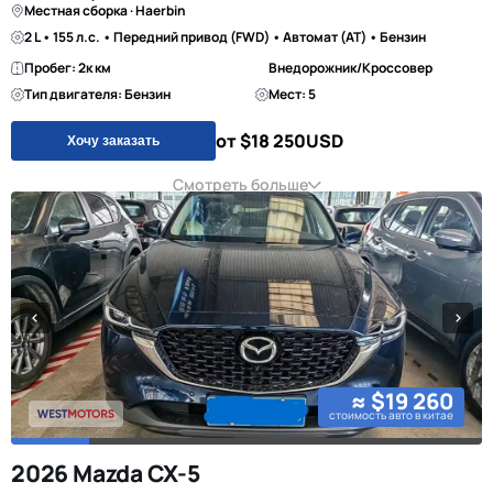
Местная сборка · Haerbin
2 L • 155 л.с. • Передний привод (FWD) • Автомат (AT) • Бензин
Пробег: 2к км
Внедорожник/Кроссовер
Тип двигателя: Бензин
Мест: 5
от $18 250
USD
Хочу заказать
Смотреть больше
≈ $19 260
стоимость авто в китае
2026 Mazda CX-5