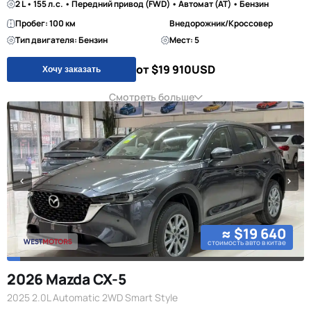
2 L • 155 л.с. • Передний привод (FWD) • Автомат (AT) • Бензин
Пробег: 100 км
Внедорожник/Кроссовер
Тип двигателя: Бензин
Мест: 5
от $19 910
USD
Хочу заказать
Смотреть больше
≈ $19 640
стоимость авто в китае
2026 Mazda CX-5
2025 2.0L Automatic 2WD Smart Style