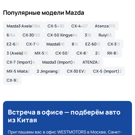
Популярные модели Mazda
Mazda3 Axela
1064
CX-5
490
CX-4
407
Atenza
370
6
164
CX-30
150
CX-50 Xingye
84
3
36
Ruiyi
33
EZ-6
21
CX-7
19
Mazda5
16
8
16
EZ-60
15
CX-3
13
3 (Axela)
10
MX-5
10
CX-50
7
CX-8
7
2
6
RX-8
5
CX-7 (Import)
4
Mazda3 (Import)
4
ATENZA
2
MX-5 Miata
2
2 Jingxiang
2
CX-30 EV
2
CX-5 (Import)
2
CX-9
2
Встреча в офисе — подберём авто
из Китая
Приглашаем вас в офис WESTMOTORS в Москве, Санкт-