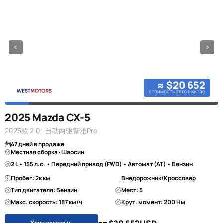
≈ $20 652
стоимость авто в китае
2025 Mazda CX-5
2025款 2.0L 自动两驱智雅Pro
47 дней в продаже
Местная сборка · Шаосин
2 L • 155 л.с. • Передний привод (FWD) • Автомат (AT) • Бензин
Пробег: 2к км
Внедорожник/Кроссовер
Тип двигателя: Бензин
Мест: 5
Макс. скорость: 187 км/ч
Крут. момент: 200 Нм
Хочу заказать