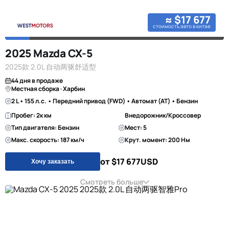
≈ $17 677
стоимость авто в китае
2025 Mazda CX-5
2025款 2.0L 自动两驱舒适型
44 дня в продаже
Местная сборка · Харбин
2 L • 155 л.с. • Передний привод (FWD) • Автомат (AT) • Бензин
Пробег: 2к км
Внедорожник/Кроссовер
Тип двигателя: Бензин
Мест: 5
Макс. скорость: 187 км/ч
Крут. момент: 200 Нм
от $17 677
USD
Хочу заказать
Смотреть больше