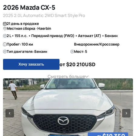
2026 Mazda CX-5
2025 2.0L Automatic 2WD Smart Style Pro
21 день в продаже
Местная сборка · Haerbin
2 L • 155 л.с. • Передний привод (FWD) • Автомат (AT) • Бензин
Пробег: 100 км
Внедорожник/Кроссовер
Тип двигателя: Бензин
Мест: 5
от $20 210
USD
Хочу заказать
Смотреть больше