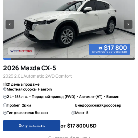
≈ $17 800
стоимость авто в китае
2026 Mazda CX-5
2025 2.0L Automatic 2WD Comfort
21 день в продаже
Местная сборка · Haerbin
2 L • 155 л.с. • Передний привод (FWD) • Автомат (AT) • Бензин
Пробег: 2к км
Внедорожник/Кроссовер
Тип двигателя: Бензин
Мест: 5
от $17 800
USD
Хочу заказать
Смотреть больше