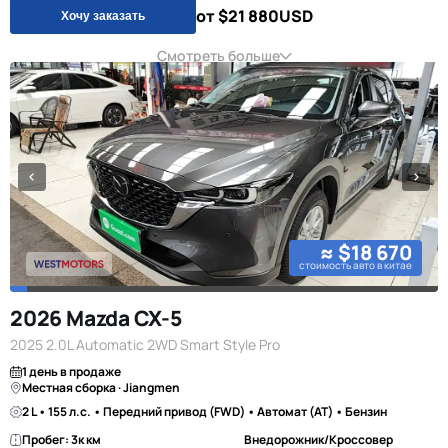
от $21 880
USD
Хочу заказать
Смотреть больше
≈ $18 670
стоимость авто в китае
2026 Mazda CX-5
2025 2.0L Automatic 2WD Smart Style Pro
1 день в продаже
Местная сборка · Jiangmen
2 L • 155 л.с. • Передний привод (FWD) • Автомат (AT) • Бензин
Пробег: 3к км
Внедорожник/Кроссовер