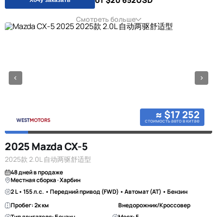
от $20 652
USD
Смотреть больше
≈ $17 252
стоимость авто в китае
2025 Mazda CX-5
2025款 2.0L 自动两驱舒适型
48 дней в продаже
Местная сборка · Харбин
2 L • 155 л.с. • Передний привод (FWD) • Автомат (AT) • Бензин
Пробег: 2к км
Внедорожник/Кроссовер
Тип двигателя: Бензин
Мест: 5