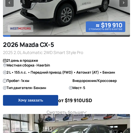
≈ $19 910
стоимость авто в китае
2026 Mazda CX-5
2025 2.0L Automatic 2WD Smart Style Pro
21 день в продаже
Местная сборка · Haerbin
2 L • 155 л.с. • Передний привод (FWD) • Автомат (AT) • Бензин
Пробег: 1к км
Внедорожник/Кроссовер
Тип двигателя: Бензин
Мест: 5
от $19 910
USD
Хочу заказать
Смотреть больше