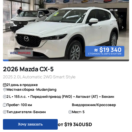
≈ $19 340
стоимость авто в китае
2026 Mazda CX-5
2025 2.0L Automatic 2WD Smart Style
21 день в продаже
Местная сборка · Mudanjiang
2 L • 155 л.с. • Передний привод (FWD) • Автомат (AT) • Бензин
Пробег: 100 км
Внедорожник/Кроссовер
Тип двигателя: Бензин
Мест: 5
от $19 340
USD
Хочу заказать