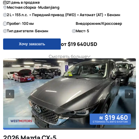
21 день в продаже
Местная сборка · Mudanjiang
2 L • 155 л.с. • Передний привод (FWD) • Автомат (AT) • Бензин
Пробег: 100 км
Внедорожник/Кроссовер
Тип двигателя: Бензин
Мест: 5
от $19 640
USD
Хочу заказать
Смотреть больше
≈ $19 460
стоимость авто в китае
2026 Mazda CX-5