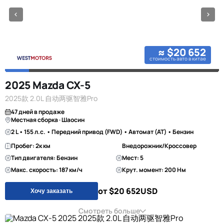
≈ $20 652
стоимость авто в китае
2025 Mazda CX-5
2025款 2.0L 自动两驱智雅Pro
47 дней в продаже
Местная сборка · Шаосин
2 L • 155 л.с. • Передний привод (FWD) • Автомат (AT) • Бензин
Пробег: 2к км
Внедорожник/Кроссовер
Тип двигателя: Бензин
Мест: 5
Макс. скорость: 187 км/ч
Крут. момент: 200 Нм
от $20 652
USD
Хочу заказать
Смотреть больше