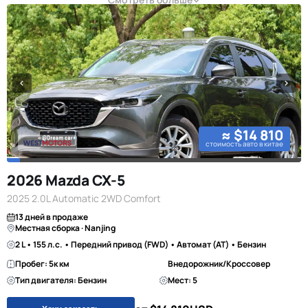
≈ $14 810
стоимость авто в китае
2026 Mazda CX-5
2025 2.0L Automatic 2WD Comfort
13 дней в продаже
Местная сборка · Nanjing
2 L • 155 л.с. • Передний привод (FWD) • Автомат (AT) • Бензин
Пробег: 5к км
Внедорожник/Кроссовер
Тип двигателя: Бензин
Мест: 5