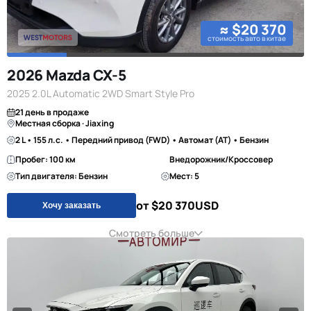
≈ $20 370
стоимость авто в китае
2026 Mazda CX-5
2025 2.0L Automatic 2WD Smart Style Pro
21 день в продаже
Местная сборка · Jiaxing
2 L • 155 л.с. • Передний привод (FWD) • Автомат (AT) • Бензин
Пробег: 100 км
Внедорожник/Кроссовер
Тип двигателя: Бензин
Мест: 5
от $20 370
USD
Хочу заказать
Смотреть больше