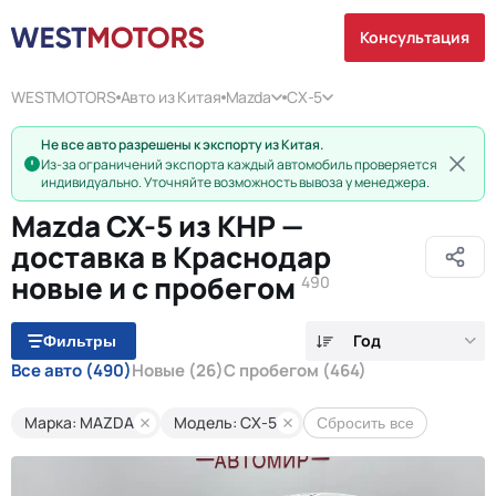
Консультация
WESTMOTORS
Авто из Китая
Mazda
CX-5
Не все авто разрешены к экспорту из Китая.
Из-за ограничений экспорта каждый автомобиль проверяется
индивидуально. Уточняйте возможность вывоза у менеджера.
Mazda CX-5 из КНР —
доставка в Краснодар
новые и с пробегом
490
Год
Фильтры
Все авто
(490)
Новые
(26)
С пробегом
(464)
Марка: MAZDA
Модель: CX-5
Сбросить все