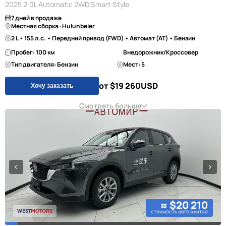
2025 2.0L Automatic 2WD Smart Style
7 дней в продаже
Местная сборка · Hulunbeier
2 L • 155 л.с. • Передний привод (FWD) • Автомат (AT) • Бензин
Пробег: 100 км
Внедорожник/Кроссовер
Тип двигателя: Бензин
Мест: 5
от $19 260
USD
Хочу заказать
Смотреть больше
≈ $20 210
стоимость авто в китае