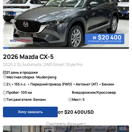
≈ $20 400
стоимость авто в китае
2026 Mazda CX-5
2025 2.0L Automatic 2WD Smart Style Pro
21 день в продаже
Местная сборка · Mudanjiang
2 L • 155 л.с. • Передний привод (FWD) • Автомат (AT) • Бензин
Пробег: 100 км
Внедорожник/Кроссовер
Тип двигателя: Бензин
Мест: 5
от $20 400
USD
Хочу заказать
Смотреть больше