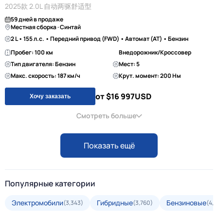
2025款 2.0L 自动两驱舒适型
59 дней в продаже
Местная сборка · Синтай
2 L • 155 л.с. • Передний привод (FWD) • Автомат (AT) • Бензин
Пробег: 100 км
Внедорожник/Кроссовер
Тип двигателя: Бензин
Мест: 5
Макс. скорость: 187 км/ч
Крут. момент: 200 Нм
от $16 997
USD
Хочу заказать
Смотреть больше
Показать ещё
Популярные категории
Электромобили
Гибридные
Бензиновые
(3,343)
(3,760)
(4,3