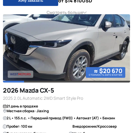
от $14 810
USD
Хочу заказать
Смотреть больше
≈ $20 670
стоимость авто в китае
2026 Mazda CX-5
2025 2.0L Automatic 2WD Smart Style Pro
21 день в продаже
Местная сборка · Jiaxing
2 L • 155 л.с. • Передний привод (FWD) • Автомат (AT) • Бензин
Пробег: 100 км
Внедорожник/Кроссовер