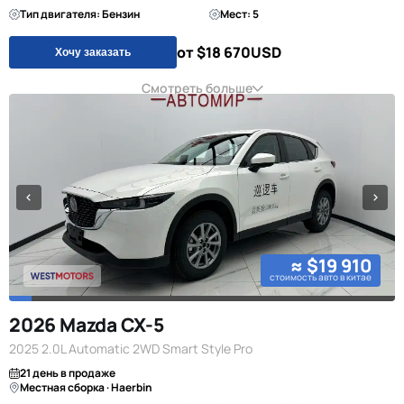
Тип двигателя: Бензин
Мест: 5
от $18 670
USD
Хочу заказать
Смотреть больше
≈ $19 910
стоимость авто в китае
2026 Mazda CX-5
2025 2.0L Automatic 2WD Smart Style Pro
21 день в продаже
Местная сборка · Haerbin