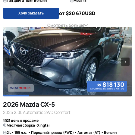
Тип двигателя: Бензин
Мест: 5
от $20 670
USD
Хочу заказать
Смотреть больше
≈ $18 130
стоимость авто в китае
2026 Mazda CX-5
2025 2.0L Automatic 2WD Comfort
21 день в продаже
Местная сборка · Xingtai
2 L • 155 л.с. • Передний привод (FWD) • Автомат (AT) • Бензин