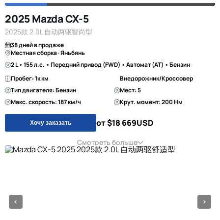
2025 Mazda CX-5
2025款 2.0L 自动两驱智尚型
38 дней в продаже
Местная сборка · Яньбянь
2 L • 155 л.с. • Передний привод (FWD) • Автомат (AT) • Бензин
Пробег: 1к км
Внедорожник/Кроссовер
Тип двигателя: Бензин
Мест: 5
Макс. скорость: 187 км/ч
Крут. момент: 200 Нм
от $18 669
USD
Хочу заказать
Смотреть больше