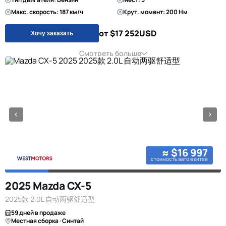
Макс. скорость: 187 км/ч
Крут. момент: 200 Нм
от $17 252
USD
Хочу заказать
Смотреть больше
≈ $16 997
стоимость авто в китае
2025 Mazda CX-5
2025款 2.0L 自动两驱舒适型
59 дней в продаже
Местная сборка · Синтай