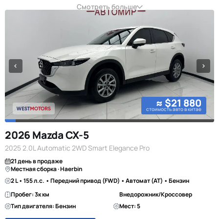
Смотреть больше
≈ $21 880
стоимость авто в китае
2026 Mazda CX-5
2025 2.0L Automatic 2WD Smart Elegance Pro
21 день в продаже
Местная сборка · Haerbin
2 L • 155 л.с. • Передний привод (FWD) • Автомат (AT) • Бензин
Пробег: 3к км
Внедорожник/Кроссовер
Тип двигателя: Бензин
Мест: 5