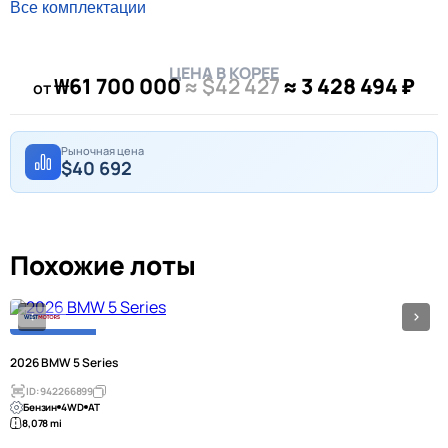
Все комплектации
ЦЕНА В КОРЕЕ
₩61 700 000
≈ $42 427
≈ 3 428 494 ₽
от
Рыночная цена
$40 692
Похожие лоты
2026 BMW 5 Series
ID: 942266899
Бензин
4WD
AT
8,078 mi