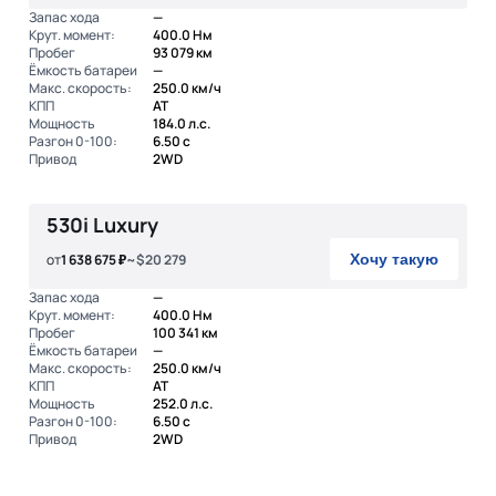
Запас хода
—
Крут. момент:
400.0 Нм
Пробег
93 079 км
Ёмкость батареи
—
Макс. скорость:
250.0 км/ч
КПП
AT
Мощность
184.0 л.с.
Разгон 0-100:
6.50 с
Привод
2WD
530i Luxury
от
1 638 675 ₽
~$20 279
Хочу такую
Запас хода
—
Крут. момент:
400.0 Нм
Пробег
100 341 км
Ёмкость батареи
—
Макс. скорость:
250.0 км/ч
КПП
AT
Мощность
252.0 л.с.
Разгон 0-100:
6.50 с
Привод
2WD