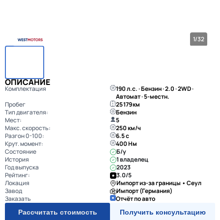
1/32
ОПИСАНИЕ
Комплектация
190 л.с. · Бензин · 2.0 · 2WD · 
Автомат · 5-местн.
Пробег
25 179 км
Тип двигателя:
Бензин
Мест:
5
Макс. скорость:
250 км/ч
Разгон 0-100:
6.5 с
Крут. момент:
400 Нм
Состояние
Б/у
История
1 владелец
Год выпуска
2023
Рейтинг:
3.0/5
Локация
Импорт из-за границы • Сеул
Завод
Импорт (Германия)
Заказать
Отчёт по авто
Рассчитать стоимость
Получить консультацию