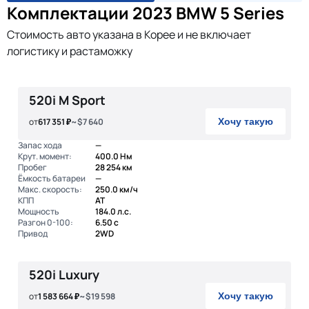
Комплектации 2023 BMW 5 Series
Стоимость авто указана в Корее и не включает
логистику и растаможку
520i M Sport
от
617 351 ₽
~$7 640
Хочу такую
Запас хода
—
Крут. момент:
400.0 Нм
Пробег
28 254 км
Ёмкость батареи
—
Макс. скорость:
250.0 км/ч
КПП
AT
Мощность
184.0 л.с.
Разгон 0-100:
6.50 с
Привод
2WD
520i Luxury
от
1 583 664 ₽
~$19 598
Хочу такую