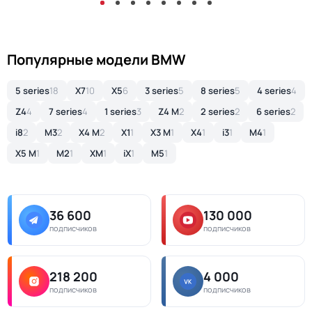
Популярные модели BMW
5 series
18
X7
10
X5
6
3 series
5
8 series
5
4 series
4
Z4
4
7 series
4
1 series
3
Z4 M
2
2 series
2
6 series
2
i8
2
M3
2
X4 M
2
X1
1
X3 M
1
X4
1
i3
1
M4
1
X5 M
1
M2
1
XM
1
iX
1
M5
1
36 600
130 000
подписчиков
подписчиков
218 200
4 000
подписчиков
подписчиков