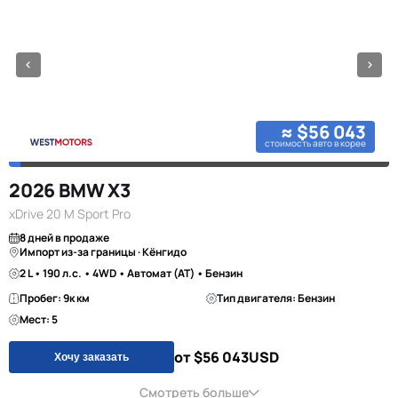
≈ $56 043
стоимость авто в корее
2026 BMW X3
xDrive 20 M Sport Pro
8 дней в продаже
Импорт из-за границы · Кёнгидо
2 L • 190 л.с. • 4WD • Автомат (AT) • Бензин
Пробег: 9к км
Тип двигателя: Бензин
Мест: 5
от $56 043
USD
Хочу заказать
Смотреть больше