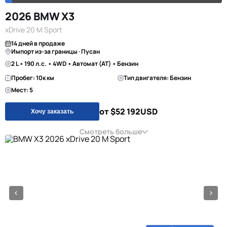
2026 BMW X3
xDrive 20 M Sport
14 дней в продаже
Импорт из-за границы · Пусан
2 L • 190 л.с. • 4WD • Автомат (AT) • Бензин
Пробег: 10к км
Тип двигателя: Бензин
Мест: 5
от $52 192
USD
Хочу заказать
Смотреть больше