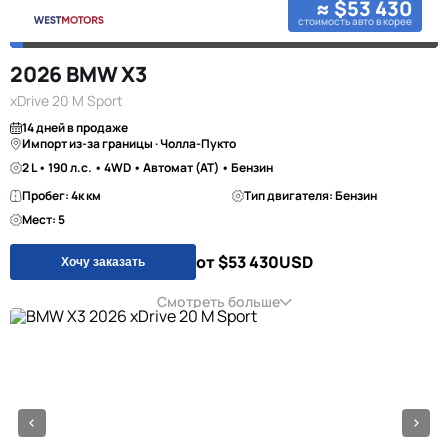
≈ $53 430
стоимость авто в корее
2026 BMW X3
xDrive 20 M Sport
14 дней в продаже
Импорт из-за границы · Чолла-Пукто
2 L • 190 л.с. • 4WD • Автомат (AT) • Бензин
Пробег: 4к км
Тип двигателя: Бензин
Мест: 5
от $53 430
USD
Хочу заказать
Смотреть больше