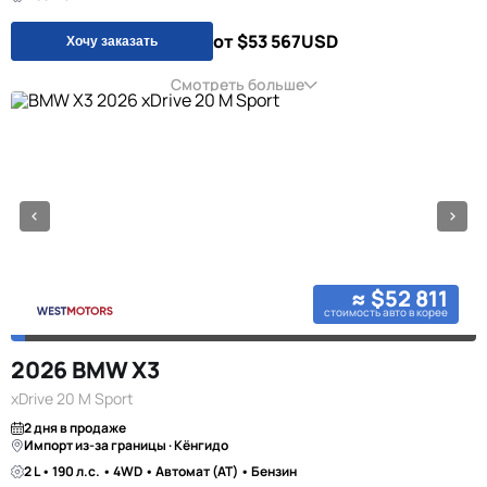
от $53 567
USD
Хочу заказать
Смотреть больше
≈ $52 811
стоимость авто в корее
2026 BMW X3
xDrive 20 M Sport
2 дня в продаже
Импорт из-за границы · Кёнгидо
2 L • 190 л.с. • 4WD • Автомат (AT) • Бензин