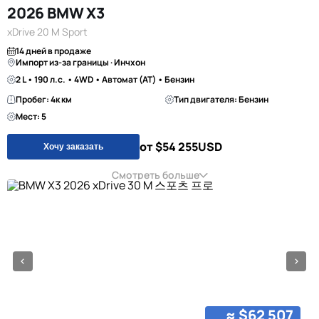
2026 BMW X3
xDrive 20 M Sport
14 дней в продаже
Импорт из-за границы · Инчхон
2 L • 190 л.с. • 4WD • Автомат (AT) • Бензин
Пробег: 4к км
Тип двигателя: Бензин
Мест: 5
от $54 255
USD
Хочу заказать
Смотреть больше
≈ $62 507