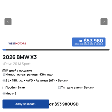
≈ $53 980
стоимость авто в корее
2026 BMW X3
xDrive 20 M Sport
14 дней в продаже
Импорт из-за границы · Кёнгидо
2 L • 190 л.с. • 4WD • Автомат (AT) • Бензин
Пробег: 6к км
Тип двигателя: Бензин
Мест: 5
от $53 980
USD
Хочу заказать