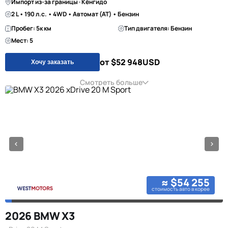
Импорт из-за границы · Кёнгидо
2 L • 190 л.с. • 4WD • Автомат (AT) • Бензин
Пробег: 5к км
Тип двигателя: Бензин
Мест: 5
от $52 948
USD
Хочу заказать
Смотреть больше
≈ $54 255
стоимость авто в корее
2026 BMW X3