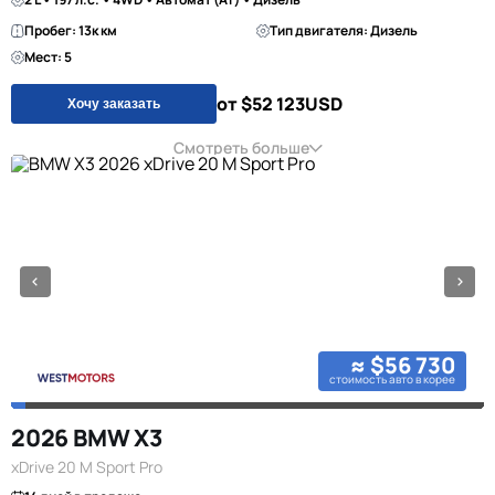
Пробег: 13к км
Тип двигателя: Дизель
Мест: 5
от $52 123
USD
Хочу заказать
Смотреть больше
≈ $56 730
стоимость авто в корее
2026 BMW X3
xDrive 20 M Sport Pro