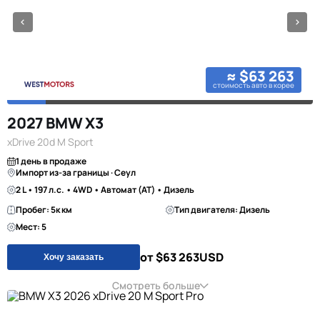
≈ $63 263
стоимость авто в корее
2027 BMW X3
xDrive 20d M Sport
1 день в продаже
Импорт из-за границы · Сеул
2 L • 197 л.с. • 4WD • Автомат (AT) • Дизель
Пробег: 5к км
Тип двигателя: Дизель
Мест: 5
от $63 263
USD
Хочу заказать
Смотреть больше