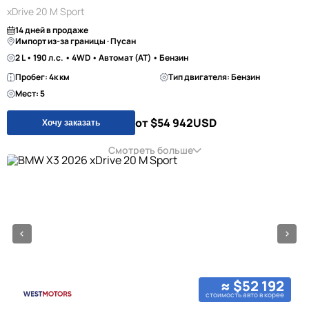
xDrive 20 M Sport
14 дней в продаже
Импорт из-за границы · Пусан
2 L • 190 л.с. • 4WD • Автомат (AT) • Бензин
Пробег: 4к км
Тип двигателя: Бензин
Мест: 5
от $54 942
USD
Хочу заказать
Смотреть больше
≈ $52 192
стоимость авто в корее