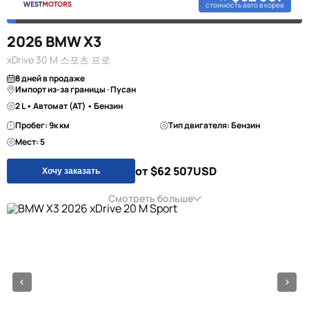
стоимость авто в корее
2026 BMW X3
xDrive 30 M 스포츠 프로
8 дней в продаже
Импорт из-за границы · Пусан
2 L • Автомат (AT) • Бензин
Пробег: 9к км
Тип двигателя: Бензин
Мест: 5
от $62 507
USD
Хочу заказать
Смотреть больше