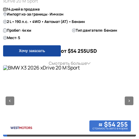
xDrive 20 M Sport
14 дней в продаже
Импорт из-за границы · Инчхон
2 L • 190 л.с. • 4WD • Автомат (AT) • Бензин
Пробег: 4к км
Тип двигателя: Бензин
Мест: 5
от $54 255
USD
Хочу заказать
Смотреть больше
≈ $54 255
стоимость авто в корее