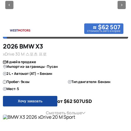
≈ $62 507
стоимость авто в корее
2026 BMW X3
xDrive 30 M 스포츠 프로
8 дней в продаже
Импорт из-за границы · Пусан
2 L • Автомат (AT) • Бензин
Пробег: 9к км
Тип двигателя: Бензин
Мест: 5
от $62 507
USD
Хочу заказать
Смотреть больше