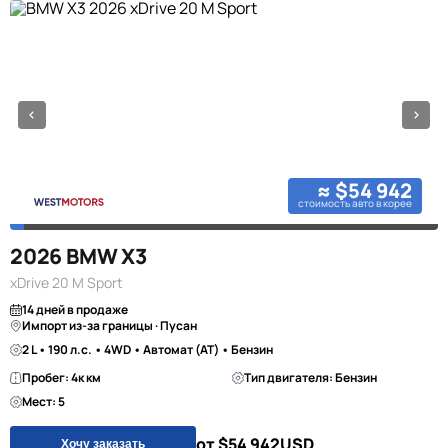
≈ $54 942
стоимость авто в корее
2026 BMW X3
xDrive 20 M Sport
14 дней в продаже
Импорт из-за границы · Пусан
2 L • 190 л.с. • 4WD • Автомат (AT) • Бензин
Пробег: 4к км
Тип двигателя: Бензин
Мест: 5
от $54 942
USD
Хочу заказать