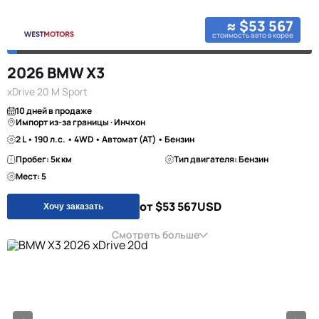
≈ $53 567
стоимость авто в корее
2026 BMW X3
xDrive 20 M Sport
10 дней в продаже
Импорт из-за границы · Инчхон
2 L • 190 л.с. • 4WD • Автомат (AT) • Бензин
Пробег: 5к км
Тип двигателя: Бензин
Мест: 5
от $53 567
USD
Хочу заказать
Смотреть больше