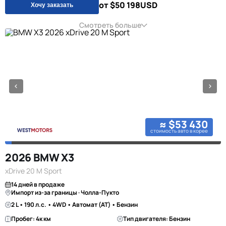
от $50 198
USD
Хочу заказать
Смотреть больше
≈ $53 430
стоимость авто в корее
2026 BMW X3
xDrive 20 M Sport
14 дней в продаже
Импорт из-за границы · Чолла-Пукто
2 L • 190 л.с. • 4WD • Автомат (AT) • Бензин
Пробег: 4к км
Тип двигателя: Бензин