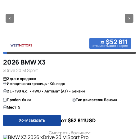
≈ $52 811
стоимость авто в корее
2026 BMW X3
xDrive 20 M Sport
2 дня в продаже
Импорт из-за границы · Кёнгидо
2 L • 190 л.с. • 4WD • Автомат (AT) • Бензин
Пробег: 6к км
Тип двигателя: Бензин
Мест: 5
от $52 811
USD
Хочу заказать
Смотреть больше