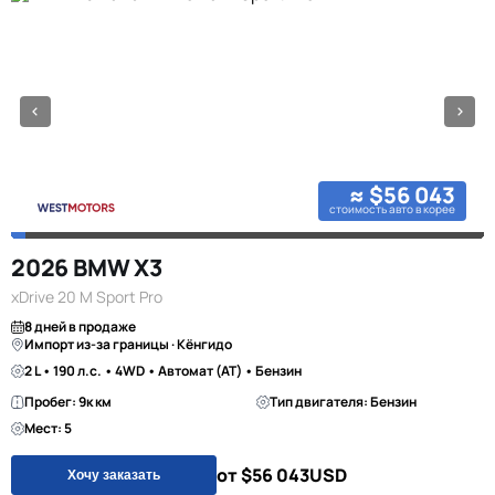
≈ $56 043
стоимость авто в корее
2026 BMW X3
xDrive 20 M Sport Pro
8 дней в продаже
Импорт из-за границы · Кёнгидо
2 L • 190 л.с. • 4WD • Автомат (AT) • Бензин
Пробег: 9к км
Тип двигателя: Бензин
Мест: 5
от $56 043
USD
Хочу заказать