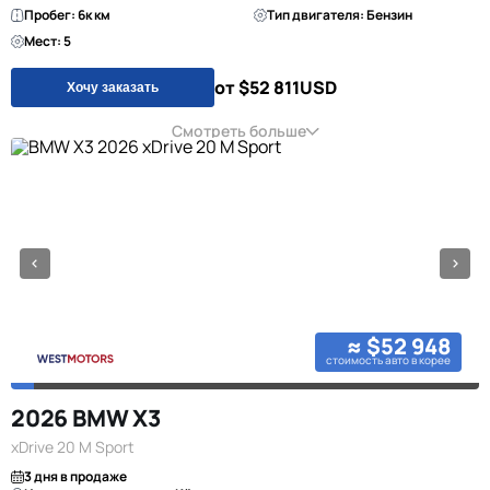
Пробег: 6к км
Тип двигателя: Бензин
Мест: 5
от $52 811
USD
Хочу заказать
Смотреть больше
≈ $52 948
стоимость авто в корее
2026 BMW X3
xDrive 20 M Sport
3 дня в продаже