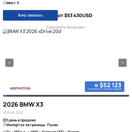
Мест: 5
от $53 430
USD
Хочу заказать
Смотреть больше
≈ $52 123
стоимость авто в корее
2026 BMW X3
xDrive 20d
1 день в продаже
Импорт из-за границы · Пусан
2 L • 197 л.с. • 4WD • Автомат (AT) • Дизель