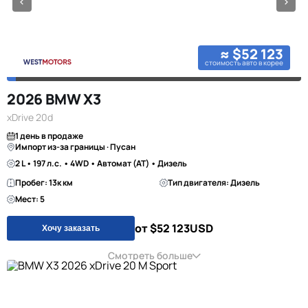
≈ $52 123
стоимость авто в корее
2026 BMW X3
xDrive 20d
1 день в продаже
Импорт из-за границы · Пусан
2 L • 197 л.с. • 4WD • Автомат (AT) • Дизель
Пробег: 13к км
Тип двигателя: Дизель
Мест: 5
от $52 123
USD
Хочу заказать
Смотреть больше