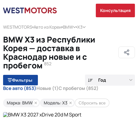
Консультация
WESTMOTORS
Авто из Кореи
BMW
X3
BMW X3 из Республики
Корея — доставка в
Краснодар новые и с
пробегом
852
Год
Фильтры
Все авто
(853)
Новые
(1)
С пробегом
(852)
Марка: BMW
Модель: X3
Сбросить все