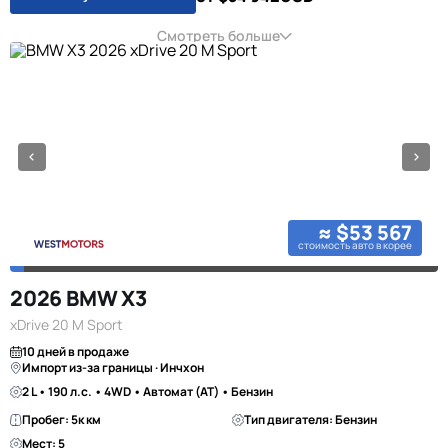
Смотреть больше
≈ $53 567
стоимость авто в корее
2026 BMW X3
xDrive 20 M Sport
10 дней в продаже
Импорт из-за границы · Инчхон
2 L • 190 л.с. • 4WD • Автомат (AT) • Бензин
Пробег: 5к км
Тип двигателя: Бензин
Мест: 5