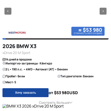
≈ $53 980
стоимость авто в корее
2026 BMW X3
xDrive 20 M Sport
14 дней в продаже
Импорт из-за границы · Кёнгидо
2 L • 190 л.с. • 4WD • Автомат (AT) • Бензин
Пробег: 6к км
Тип двигателя: Бензин
Мест: 5
от $53 980
USD
Хочу заказать
Смотреть больше