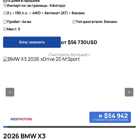
14 дней в продаже
Импорт из-за границы · Кёнгидо
2 L • 190 л.с. • 4WD • Автомат (AT) • Бензин
Пробег: 4к км
Тип двигателя: Бензин
Мест: 5
от $56 730
USD
Хочу заказать
Смотреть больше
≈ $54 942
стоимость авто в корее
2026 BMW X3