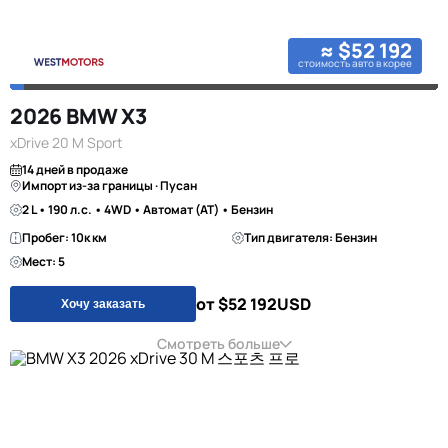
≈ $52 192
стоимость авто в корее
2026 BMW X3
xDrive 20 M Sport
14 дней в продаже
Импорт из-за границы · Пусан
2 L • 190 л.с. • 4WD • Автомат (AT) • Бензин
Пробег: 10к км
Тип двигателя: Бензин
Мест: 5
от $52 192
USD
Хочу заказать
Смотреть больше