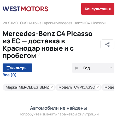
Консультация
WESTMOTORS
Авто из Европы
Mercedes-Benz
C4 Picasso
Mercedes-Benz C4 Picasso
из ЕС — доставка в
Краснодар новые и с
пробегом
0
Год
Фильтры
Все
(0)
Марка: MERCEDES-BENZ
Модель: C4 PICASSO
Модель
Автомобили не найдены
Попробуйте изменить параметры фильтрации