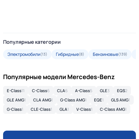
Популярные категории
Электромобили
Гибридные
Бензиновые
Д
(13)
(8)
(139)
Популярные модели Mercedes-Benz
E-Class
11
C-Class
6
CLA
6
A-Class
5
GLE
3
EQS
2
GLE AMG
1
CLA AMG
1
G-Class AMG
1
EQE
1
GLS AMG
1
G-Class
1
CLE-Class
1
GLA
1
V-Class
1
C-Class AMG
1