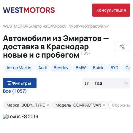
Консультация
WESTMOTORS
Авто из ОАЭ
body_type
compactvan
Автомобили из Эмиратов —
доставка в Краснодар
новые и с пробегом
1 057
Aston Martin
Audi
Bentley
BMW
Buick
BYD
Cad
Год
Фильтры
Все
(1 057)
Марка: BODY_TYPE
Модель: COMPACTVAN
Сбросить 