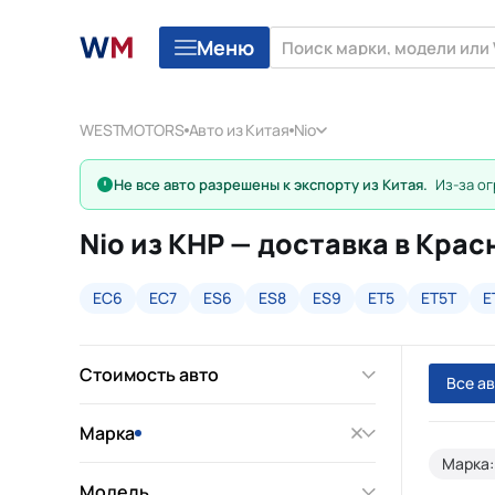
Меню
WESTMOTORS
Авто из Китая
Nio
Не все авто разрешены к экспорту из Китая.
Из-за ог
Nio из КНР — доставка в Кра
EC6
EC7
ES6
ES8
ES9
ET5
ET5T
E
Стоимость авто
Все а
Марка
Марка:
Модель