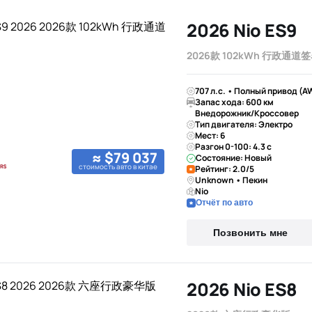
2026 Nio ES9
2026款 102kWh 行政通道
707 л.с. • Полный привод (A
Запас хода: 600 км
Внедорожник/Кроссовер
Тип двигателя: Электро
Мест: 6
Разгон 0-100: 4.3 с
≈ $79 037
Состояние: Новый
стоимость авто в китае
Рейтинг: 2.0/5
Unknown • Пекин
Nio
Отчёт по авто
Позвонить мне
2026 Nio ES8