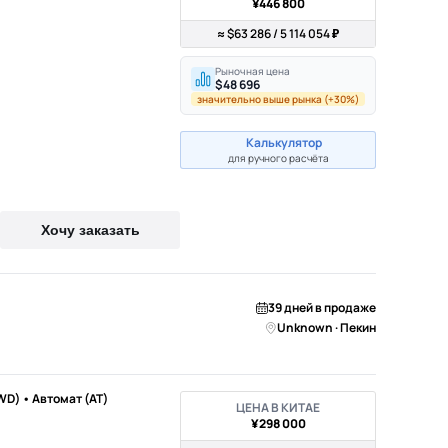
¥446 800
≈ $63 286 / 5 114 054 ₽
Рыночная цена
$48 696
значительно выше рынка (+30%)
Калькулятор
для ручного расчёта
Хочу заказать
39 дней в продаже
Unknown · Пекин
WD) • Автомат (AT)
ЦЕНА В КИТАЕ
¥298 000