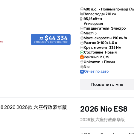
490 л.с. • Полный привод (A
Запас хода: 710 км
95,16 кВт·ч
Универсал
Тип двигателя: Электро
Мест: 5
≈ $44 334
Макс. скорость: 190 км/ч
стоимость авто в китае
Разгон 0-100: 4.0 с
Крут. момент: 335 Нм
Состояние: Новый
Рейтинг: 2.0/5
Unknown • Пекин
Nio
Отчёт по авто
Позвонить мне
2026 Nio ES8
2026款 六座行政豪华版