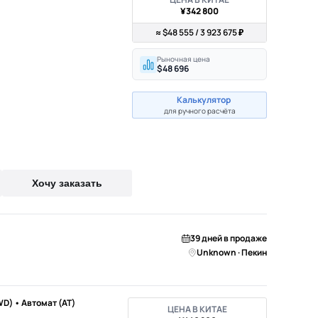
¥342 800
≈ $48 555 / 3 923 675 ₽
Рыночная цена
$48 696
Калькулятор
для ручного расчёта
Хочу заказать
39 дней в продаже
Unknown · Пекин
WD) • Автомат (AT)
ЦЕНА В КИТАЕ