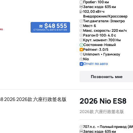
Пробег: 100 км
Запас хода: 635 км
102,00 кВт·ч
Внедорожник/Кроссовер
Тип двигателя: Электро
≈ $48 555
Мест: 6
стоимость авто в китае
Макс. скорость: 220 км/ч
Разгон 0-100: 4.0 с
Крут. момент: 700 Нм
Состояние: Новый
Рейтинг: 3.0/5
Unknown • Гуанчжоу
Nio
Отчёт по авто
Позвонить мне
2026 Nio ES8
2026款 六座行政签名版
707 л.с. • Полный привод (A
Запас хода: 635 км