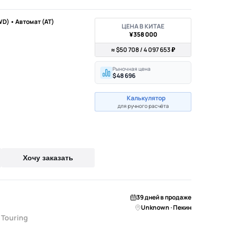
WD) • Автомат (AT)
ЦЕНА В КИТАЕ
¥358 000
≈ $50 708 / 4 097 653 ₽
Рыночная цена
$48 696
Калькулятор
для ручного расчёта
Хочу заказать
39 дней в продаже
Unknown · Пекин
Touring