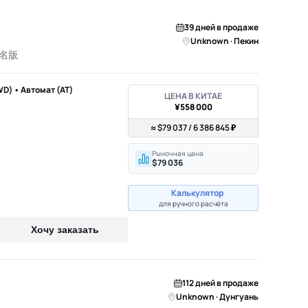
39 дней в продаже
Unknown · Пекин
签名版
WD) • Автомат (AT)
ЦЕНА В КИТАЕ
¥558 000
≈ $79 037 / 6 386 845 ₽
Рыночная цена
$79 036
Калькулятор
для ручного расчёта
Хочу заказать
112 дней в продаже
Unknown · Дунгуань