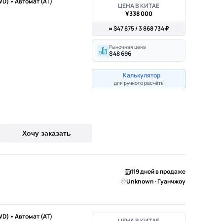
WD) • Автомат (AT)
ЦЕНА В КИТАЕ
¥338 000
≈ $47 875 / 3 868 734 ₽
Рыночная цена
$48 696
Калькулятор
для ручного расчёта
Хочу заказать
119 дней в продаже
Unknown · Гуанчжоу
WD) • Автомат (AT)
ЦЕНА В КИТАЕ