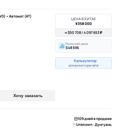
WD) • Автомат (AT)
ЦЕНА В КИТАЕ
¥358 000
≈ $50 708 / 4 097 653 ₽
Рыночная цена
$48 696
Калькулятор
для ручного расчёта
Хочу заказать
109 дней в продаже
Unknown · Дунгуань