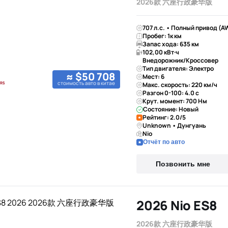
2026款 六座行政豪华版
707 л.с. • Полный привод (A
Пробег: 1к км
Запас хода: 635 км
102,00 кВт·ч
Внедорожник/Кроссовер
Тип двигателя: Электро
≈ $50 708
Мест: 6
стоимость авто в китае
Макс. скорость: 220 км/ч
Разгон 0-100: 4.0 с
Крут. момент: 700 Нм
Состояние: Новый
Рейтинг: 2.0/5
Unknown • Дунгуань
Nio
Отчёт по авто
Позвонить мне
2026 Nio ES8
2026款 六座行政豪华版