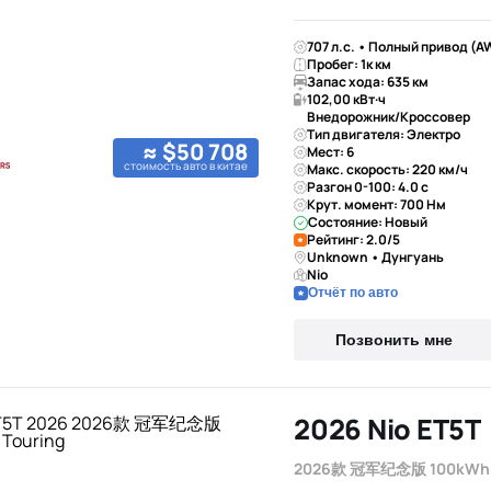
707 л.с. • Полный привод (A
Пробег: 1к км
Запас хода: 635 км
102,00 кВт·ч
Внедорожник/Кроссовер
Тип двигателя: Электро
≈ $50 708
Мест: 6
стоимость авто в китае
Макс. скорость: 220 км/ч
Разгон 0-100: 4.0 с
Крут. момент: 700 Нм
Состояние: Новый
Рейтинг: 2.0/5
Unknown • Дунгуань
Nio
Отчёт по авто
Позвонить мне
2026 Nio ET5T
2026款 冠军纪念版 100kWh 