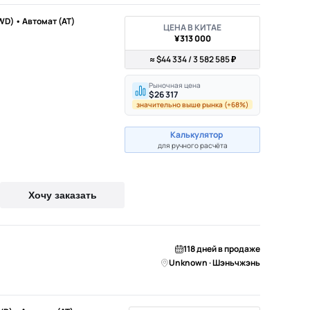
WD) • Автомат (AT)
ЦЕНА В КИТАЕ
¥313 000
≈ $44 334 / 3 582 585 ₽
Рыночная цена
$26 317
значительно выше рынка (+68%)
Калькулятор
для ручного расчёта
Хочу заказать
118 дней в продаже
Unknown · Шэньчжэнь