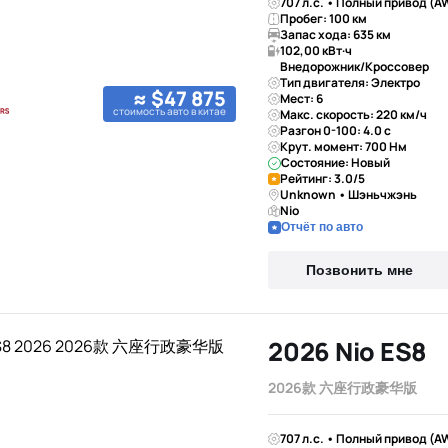
707 л.с. • Полный привод (A
Пробег: 100 км
Запас хода: 635 км
102,00 кВт·ч
Внедорожник/Кроссовер
Тип двигателя: Электро
≈ $47 875
Мест: 6
стоимость авто в китае
Макс. скорость: 220 км/ч
Разгон 0-100: 4.0 с
Крут. момент: 700 Нм
Состояние: Новый
Рейтинг: 3.0/5
Unknown • Шэньчжэнь
Nio
Отчёт по авто
Позвонить мне
2026 Nio ES8
2026款 六座行政豪华版
707 л.с. • Полный привод (A