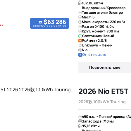
102,00 кВт·ч
Внедорожник/Кроссовер
Тип двигателя: Электро
Мест: 6
≈ $63 286
Макс. скорость: 220 км/ч
стоимость авто в китае
Разгон 0-100: 4.0 с
Крут. момент: 700 Нм
Состояние: Новый
Рейтинг: 2.0/5
Unknown • Пекин
Nio
Отчёт по авто
Позвонить мне
2026 Nio ET5T
2026款 100kWh Touring
490 л.с. • Полный привод (A
Запас хода: 710 км
95,16 кВт·ч
Универсал