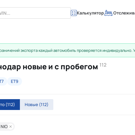
Калькулятор
Отслежив
раничений экспорта каждый автомобиль проверяется индивидуально. 
снодар новые и с пробегом
112
T7
ET9
вто
(112)
Новые
(112)
 NIO