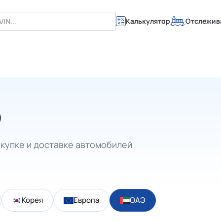
Калькулятор
Отслежив
Э
купке и доставке автомобилей
Корея
Европа
ОАЭ