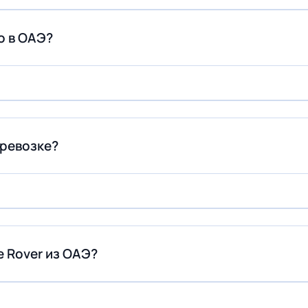
о в ОАЭ?
еревозке?
e Rover из ОАЭ?