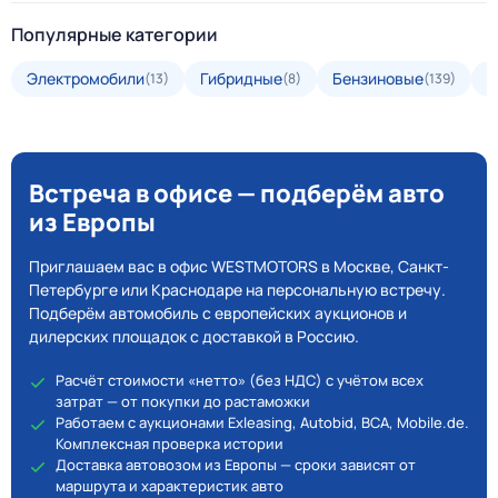
Популярные категории
Электромобили
Гибридные
Бензиновые
Д
(13)
(8)
(139)
Встреча в офисе — подберём авто
из Европы
Приглашаем вас в офис WESTMOTORS в Москве, Санкт-
Петербурге или Краснодаре на персональную встречу.
Подберём автомобиль с европейских аукционов и
дилерских площадок с доставкой в Россию.
Расчёт стоимости «нетто» (без НДС) с учётом всех
затрат — от покупки до растаможки
Работаем с аукционами Exleasing, Autobid, BCA, Mobile.de.
Комплексная проверка истории
Доставка автовозом из Европы — сроки зависят от
маршрута и характеристик авто