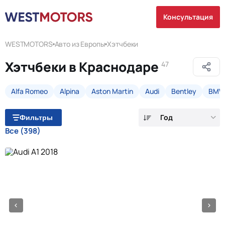
Консультация
WESTMOTORS
Авто из Европы
Хэтчбеки
Хэтчбеки в Краснодаре
47
Alfa Romeo
Alpina
Aston Martin
Audi
Bentley
BM
Год
Фильтры
Все
(398)