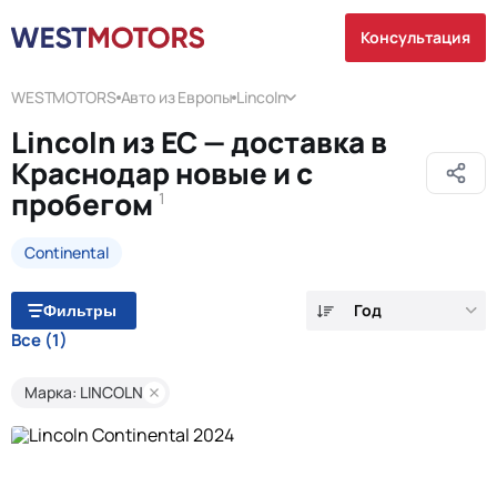
Консультация
WESTMOTORS
Авто из Европы
Lincoln
Lincoln из ЕС — доставка в
Краснодар новые и с
пробегом
1
Continental
Год
Фильтры
Все
(1)
Марка: LINCOLN