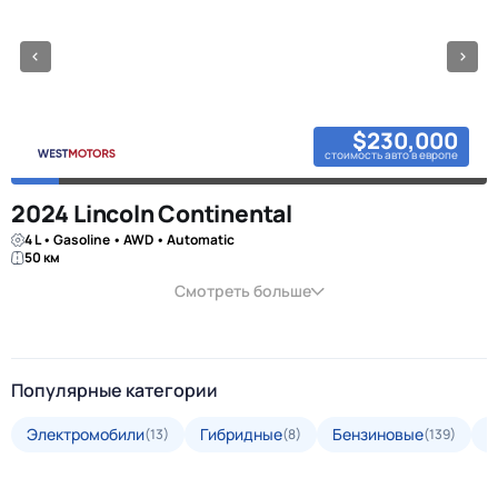
$230,000
стоимость авто в европе
2024 Lincoln Continental
4 L • Gasoline • AWD • Automatic
50 км
Смотреть больше
Популярные категории
Электромобили
Гибридные
Бензиновые
Д
(13)
(8)
(139)