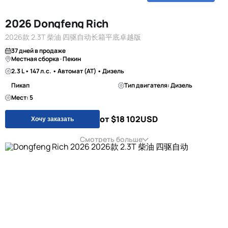
2026 Dongfeng Rich
2026款 2.3T 柴油 四驱自动长箱平底卓越版
37 дней в продаже
Местная сборка · Пекин
2.3 L • 147 л.с. • Автомат (AT) • Дизель
Пикап
Тип двигателя: Дизель
Мест: 5
от $18 102
USD
Хочу заказать
Смотреть больше