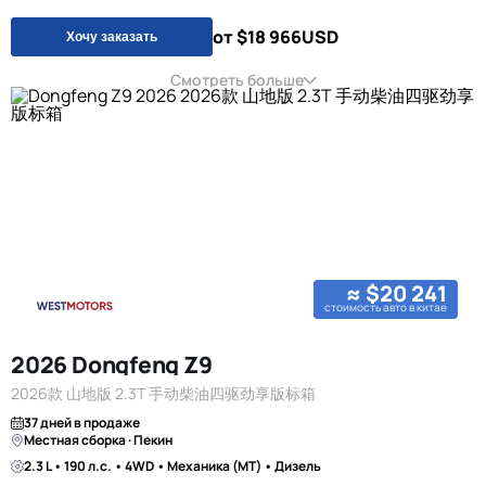
от $18 966
USD
Хочу заказать
Смотреть больше
≈ $20 241
стоимость авто в китае
2026 Dongfeng Z9
2026款 山地版 2.3T 手动柴油四驱劲享版标箱
37 дней в продаже
Местная сборка · Пекин
2.3 L • 190 л.с. • 4WD • Механика (MT) • Дизель