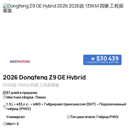
≈ $30 439
стоимость авто в китае
2026 Dongfeng Z9 GE Hybrid
2026款 135KM 四驱 工程探索版
37 дней в продаже
Местная сборка · Пекин
1.5 L • 435 л.с. • 4WD • Гибридная трансмиссия (DHT) • Подключаемый
гибрид (PHEV)
Универсал
Тип двигателя: Гибрид PHEV
Мест: 5