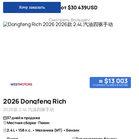
от $30 439
USD
Хочу заказать
Смотреть больше
≈ $13 003
стоимость авто в китае
2026 Dongfeng Rich
2026款 2.4L 汽油四驱手动
37 дней в продаже
Местная сборка · Пекин
2.4 L • 158 л.с. • Механика (MT) • Бензин
Пикап
Тип двигателя: Бензин