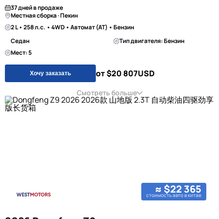
37 дней в продаже
Местная сборка · Пекин
2 L • 258 л.с. • 4WD • Автомат (AT) • Бензин
Седан
Тип двигателя: Бензин
Мест: 5
от $20 807
USD
Хочу заказать
Смотреть больше
≈ $22 365
стоимость авто в китае