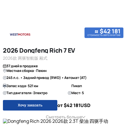
≈ $42 181
стоимость авто в китае
2026 Dongfeng Rich 7 EV
2026款 两驱智航版 厢式
37 дней в продаже
Местная сборка · Пекин
245 л.с. • Задний привод (RWD) • Автомат (AT)
Запас хода: 521 км
Пикап
Тип двигателя: Электро
Мест: 5
от $42 181
USD
Хочу заказать
Смотреть больше