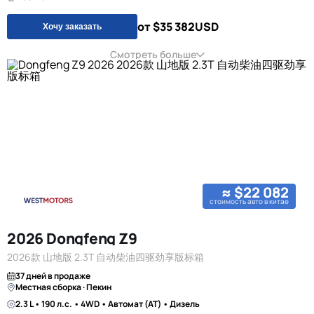
от $35 382
USD
Хочу заказать
Смотреть больше
≈ $22 082
стоимость авто в китае
2026 Dongfeng Z9
2026款 山地版 2.3T 自动柴油四驱劲享版标箱
37 дней в продаже
Местная сборка · Пекин
2.3 L • 190 л.с. • 4WD • Автомат (AT) • Дизель