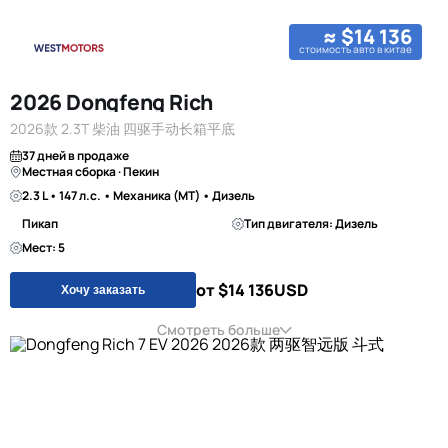
≈ $14 136
стоимость авто в китае
2026 Dongfeng Rich
2026款 2.3T 柴油 四驱手动长箱平底
37 дней в продаже
Местная сборка · Пекин
2.3 L • 147 л.с. • Механика (MT) • Дизель
Пикап
Тип двигателя: Дизель
Мест: 5
от $14 136
USD
Хочу заказать
Смотреть больше