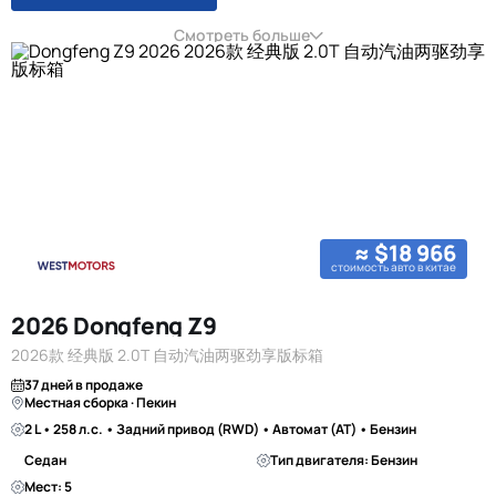
Смотреть больше
≈ $18 966
стоимость авто в китае
2026 Dongfeng Z9
2026款 经典版 2.0T 自动汽油两驱劲享版标箱
37 дней в продаже
Местная сборка · Пекин
2 L • 258 л.с. • Задний привод (RWD) • Автомат (AT) • Бензин
Седан
Тип двигателя: Бензин
Мест: 5