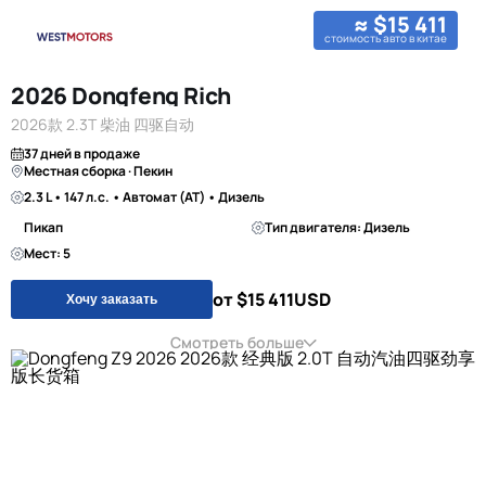
≈ $15 411
стоимость авто в китае
2026 Dongfeng Rich
2026款 2.3T 柴油 四驱自动
37 дней в продаже
Местная сборка · Пекин
2.3 L • 147 л.с. • Автомат (AT) • Дизель
Пикап
Тип двигателя: Дизель
Мест: 5
от $15 411
USD
Хочу заказать
Смотреть больше