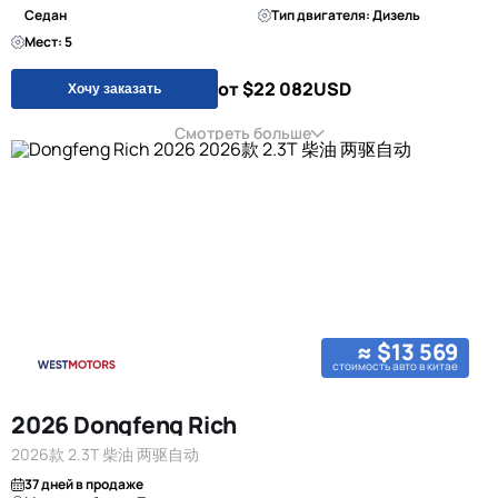
Седан
Тип двигателя: Дизель
Мест: 5
от $22 082
USD
Хочу заказать
Смотреть больше
≈ $13 569
стоимость авто в китае
2026 Dongfeng Rich
2026款 2.3T 柴油 两驱自动
37 дней в продаже