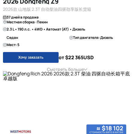
2026 Dongfeng Z9
2026款 山地版 2.3T 自动柴油四驱劲享版长货箱
37 дней в продаже
Местная сборка · Пекин
2.3 L • 190 л.с. • 4WD • Автомат (AT) • Дизель
Седан
Тип двигателя: Дизель
Мест: 5
от $22 365
USD
Хочу заказать
Смотреть больше
≈ $18 102
стоимость авто в китае