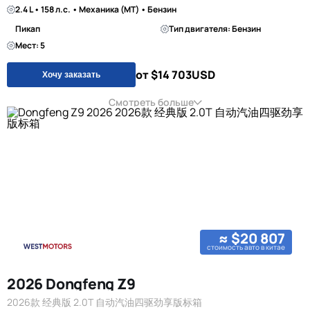
2.4 L • 158 л.с. • Механика (MT) • Бензин
Пикап
Тип двигателя: Бензин
Мест: 5
от $14 703
USD
Хочу заказать
Смотреть больше
≈ $20 807
стоимость авто в китае
2026 Dongfeng Z9
2026款 经典版 2.0T 自动汽油四驱劲享版标箱