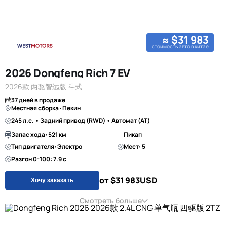
≈ $31 983
стоимость авто в китае
2026 Dongfeng Rich 7 EV
2026款 两驱智远版 斗式
37 дней в продаже
Местная сборка · Пекин
245 л.с. • Задний привод (RWD) • Автомат (AT)
Запас хода: 521 км
Пикап
Тип двигателя: Электро
Мест: 5
Разгон 0-100: 7.9 с
от $31 983
USD
Хочу заказать
Смотреть больше