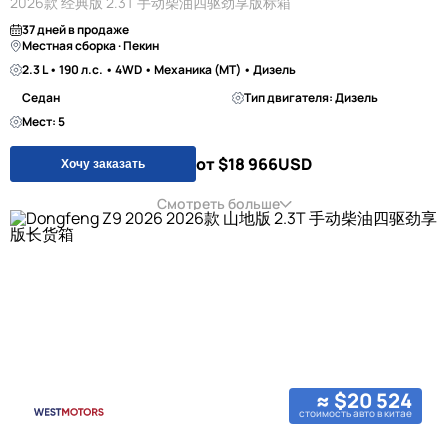
2026款 经典版 2.3T 手动柴油四驱劲享版标箱
37 дней в продаже
Местная сборка · Пекин
2.3 L • 190 л.с. • 4WD • Механика (MT) • Дизель
Седан
Тип двигателя: Дизель
Мест: 5
от $18 966
USD
Хочу заказать
Смотреть больше
≈ $20 524
стоимость авто в китае