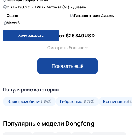
2.3 L • 190 л.с. • 4WD • Автомат (AT) • Дизель
Седан
Тип двигателя: Дизель
Мест: 5
от $25 340
USD
Хочу заказать
Смотреть больше
Показать ещё
Популярные категории
Электромобили
Гибридные
Бензиновые
(3,343)
(3,760)
(4,3
Популярные модели Dongfeng