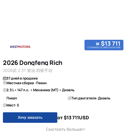
≈ $13 711
стоимость авто в китае
2026 Dongfeng Rich
2026款 2.3T 柴油 四驱手动
37 дней в продаже
Местная сборка · Пекин
2.3 L • 147 л.с. • Механика (MT) • Дизель
Пикап
Тип двигателя: Дизель
Мест: 5
от $13 711
USD
Хочу заказать
Смотреть больше