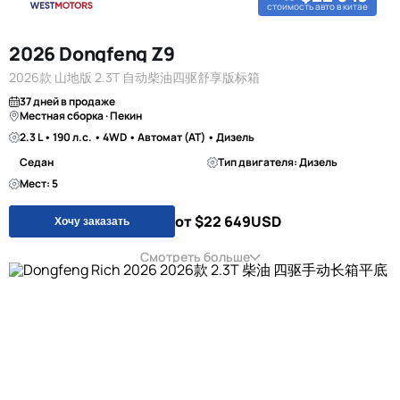
стоимость авто в китае
2026 Dongfeng Z9
2026款 山地版 2.3T 自动柴油四驱舒享版标箱
37 дней в продаже
Местная сборка · Пекин
2.3 L • 190 л.с. • 4WD • Автомат (AT) • Дизель
Седан
Тип двигателя: Дизель
Мест: 5
от $22 649
USD
Хочу заказать
Смотреть больше