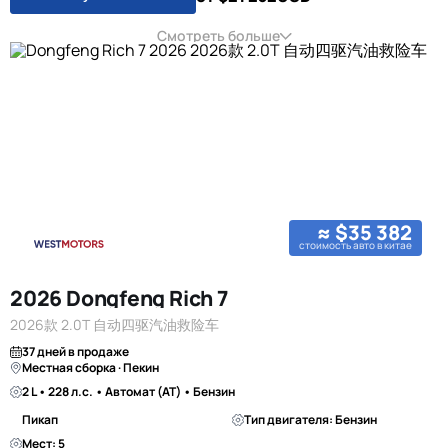
Смотреть больше
≈ $35 382
стоимость авто в китае
2026 Dongfeng Rich 7
2026款 2.0T 自动四驱汽油救险车
37 дней в продаже
Местная сборка · Пекин
2 L • 228 л.с. • Автомат (AT) • Бензин
Пикап
Тип двигателя: Бензин
Мест: 5