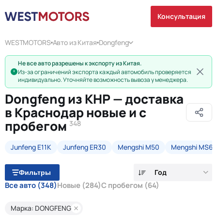
Консультация
WESTMOTORS
Авто из Китая
Dongfeng
Не все авто разрешены к экспорту из Китая.
Из-за ограничений экспорта каждый автомобиль проверяется
индивидуально. Уточняйте возможность вывоза у менеджера.
Dongfeng из КНР — доставка
в Краснодар новые и с
пробегом
348
Junfeng E11K
Junfeng ER30
Mengshi M50
Mengshi MS6
Год
Фильтры
Все авто
(348)
Новые
(284)
С пробегом
(64)
Марка: DONGFENG