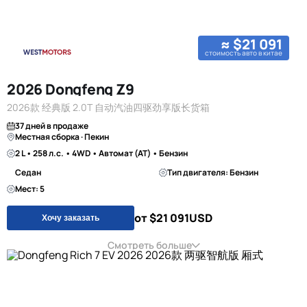
≈ $21 091
стоимость авто в китае
2026 Dongfeng Z9
2026款 经典版 2.0T 自动汽油四驱劲享版长货箱
37 дней в продаже
Местная сборка · Пекин
2 L • 258 л.с. • 4WD • Автомат (AT) • Бензин
Седан
Тип двигателя: Бензин
Мест: 5
от $21 091
USD
Хочу заказать
Смотреть больше