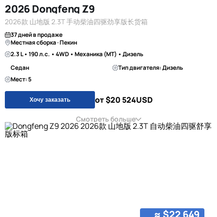
2026 Dongfeng Z9
2026款 山地版 2.3T 手动柴油四驱劲享版长货箱
37 дней в продаже
Местная сборка · Пекин
2.3 L • 190 л.с. • 4WD • Механика (MT) • Дизель
Седан
Тип двигателя: Дизель
Мест: 5
от $20 524
USD
Хочу заказать
Смотреть больше
≈ $22 649