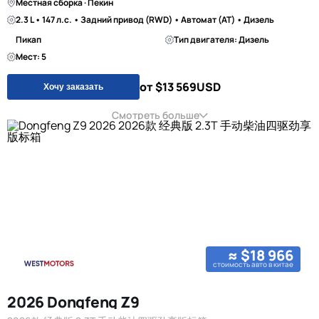
Местная сборка · Пекин
2.3 L • 147 л.с. • Задний привод (RWD) • Автомат (AT) • Дизель
Пикап
Тип двигателя: Дизель
Мест: 5
от $13 569
USD
Хочу заказать
Смотреть больше
≈ $18 966
стоимость авто в китае
2026 Dongfeng Z9