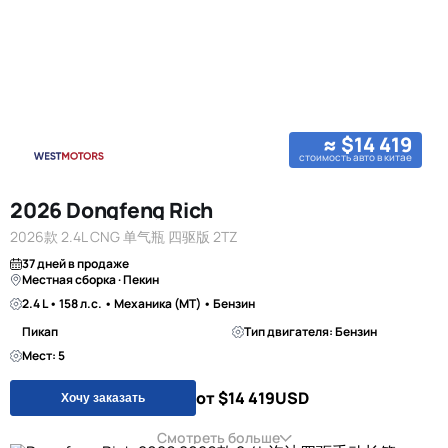
≈ $14 419
стоимость авто в китае
2026 Dongfeng Rich
2026款 2.4L CNG 单气瓶 四驱版 2TZ
37 дней в продаже
Местная сборка · Пекин
2.4 L • 158 л.с. • Механика (MT) • Бензин
Пикап
Тип двигателя: Бензин
Мест: 5
от $14 419
USD
Хочу заказать
Смотреть больше