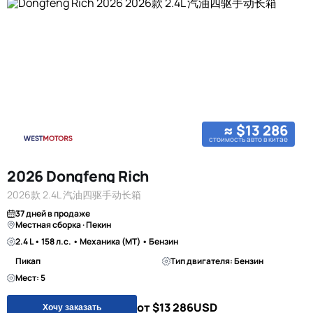
≈ $13 286
стоимость авто в китае
2026 Dongfeng Rich
2026款 2.4L 汽油四驱手动长箱
37 дней в продаже
Местная сборка · Пекин
2.4 L • 158 л.с. • Механика (MT) • Бензин
Пикап
Тип двигателя: Бензин
Мест: 5
от $13 286
USD
Хочу заказать