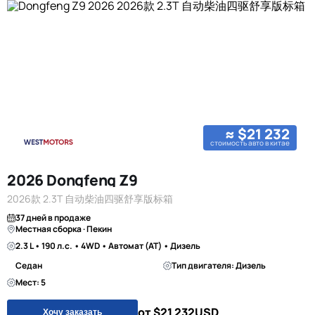
≈ $21 232
стоимость авто в китае
2026 Dongfeng Z9
2026款 2.3T 自动柴油四驱舒享版标箱
37 дней в продаже
Местная сборка · Пекин
2.3 L • 190 л.с. • 4WD • Автомат (AT) • Дизель
Седан
Тип двигателя: Дизель
Мест: 5
от $21 232
USD
Хочу заказать