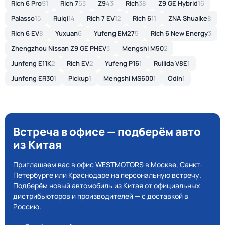
Rich 6 Pro
91
Rich 7
63
Z9
43
Rich
38
Z9 GE Hybrid
16
Palasso
15
Ruiqi
14
Rich 7 EV
12
Rich 6
11
ZNA Shuaike
8
Rich 6 EV
8
Yuxuan
6
Yufeng EM27
5
Rich 6 New Energy
3
Zhengzhou Nissan Z9 GE PHEV
3
Mengshi M50
2
Junfeng E11K
2
Rich EV
2
Yufeng P16
1
Ruilida V8E
1
Junfeng ER30
1
Pickup
1
Mengshi MS600
1
Odin
1
Встреча в офисе — подберём авто
из Китая
Приглашаем вас в офис WESTMOTORS в Москве, Санкт-
Петербурге или Краснодаре на персональную встречу.
Подберём новый автомобиль из Китая от официальных
дистрибьюторов и производителей — с доставкой в
Россию.