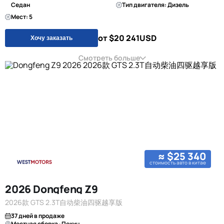
Седан
Тип двигателя: Дизель
Мест: 5
от $20 241
USD
Хочу заказать
Смотреть больше
≈ $25 340
стоимость авто в китае
2026 Dongfeng Z9
2026款 GTS 2.3T自动柴油四驱越享版
37 дней в продаже
Местная сборка · Пекин