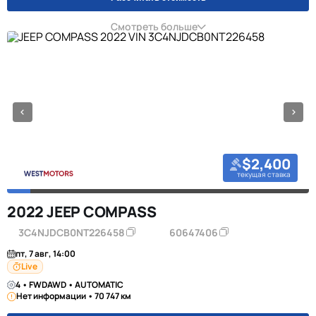
Смотреть больше
$2,400
текущая ставка
2022 JEEP COMPASS
3C4NJDCB0NT226458
60647406
пт, 7 авг, 14:00
Live
4 • FWDAWD • AUTOMATIC
Нет информации • 70 747 км