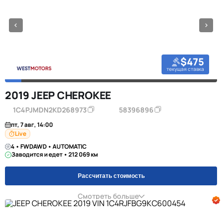
$475
текущая ставка
2019 JEEP CHEROKEE
1C4PJMDN2KD268973
58396896
пт, 7 авг, 14:00
Live
4 • FWDAWD • AUTOMATIC
Заводится и едет • 212 069 км
Рассчитать стоимость
Смотреть больше