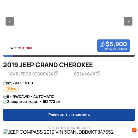
$5,900
текущая ставка
2019 JEEP GRAND CHEROKEE
1C4RJFBG9KC600454
63244646
пт, 7 авг, 14:00
Live
6 • RWDAWD • AUTOMATIC
Заводится и едет • 152 770 км
Рассчитать стоимость
Смотреть больше