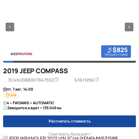
$825
текущая ставка
2019 JEEP COMPASS
3C4NJDBB0KT847552
63611256
пт, 7 авг, 14:00
Live
4 • FWDAWD • AUTOMATIC
Заводится и едет • 135 049 км
Рассчитать стоимость
Смотреть больше