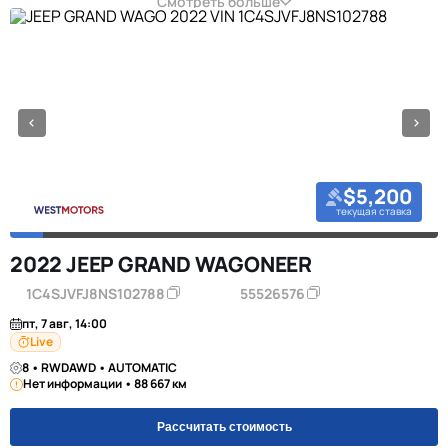
Смотреть больше
$5,200
текущая ставка
2022 JEEP GRAND WAGONEER
1C4SJVFJ8NS102788
55526576
пт, 7 авг, 14:00
Live
8 • RWDAWD • AUTOMATIC
Нет информации • 88 667 км
Рассчитать стоимость