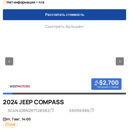
Нет информации • n/a
Рассчитать стоимость
Смотреть больше
$2,700
текущая ставка
2024 JEEP COMPASS
3C4NJDBN2RT128582
59096986
пт, 7 авг, 14:00
Live