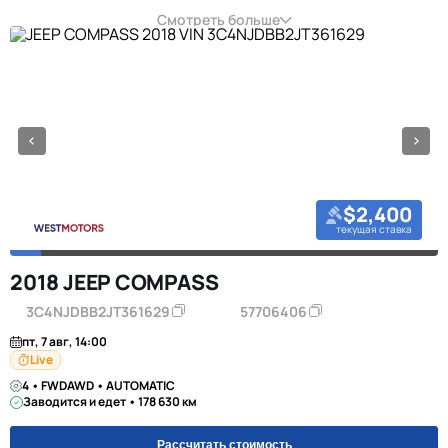
Смотреть больше
$2,400
текущая ставка
2018 JEEP COMPASS
3C4NJDBB2JT361629
57706406
пт, 7 авг, 14:00
Live
4 • FWDAWD • AUTOMATIC
Заводится и едет • 178 630 км
Рассчитать стоимость