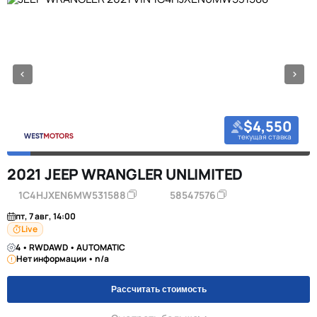
$4,550
текущая ставка
2021 JEEP WRANGLER UNLIMITED
1C4HJXEN6MW531588
58547576
пт, 7 авг, 14:00
Live
4 • RWDAWD • AUTOMATIC
Нет информации • n/a
Рассчитать стоимость