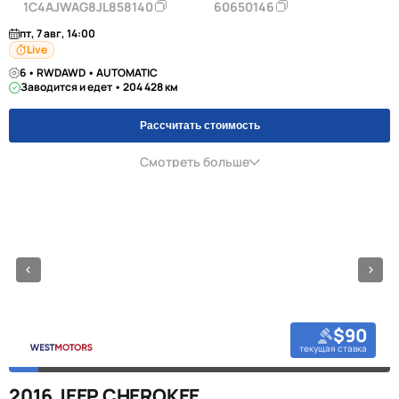
1C4AJWAG8JL858140
60650146
пт, 7 авг, 14:00
Live
6 • RWDAWD • AUTOMATIC
Заводится и едет • 204 428 км
Рассчитать стоимость
Смотреть больше
$90
текущая ставка
2016 JEEP CHEROKEE