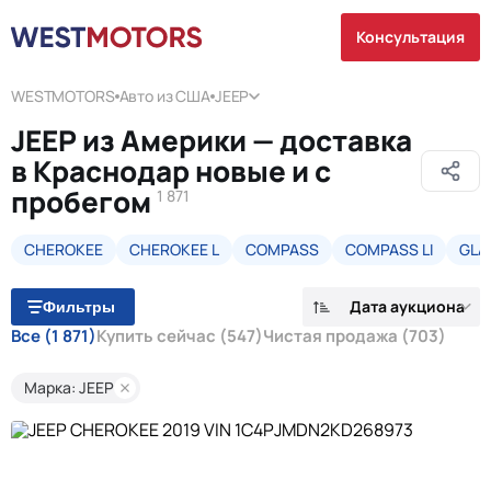
Консультация
WESTMOTORS
Авто из США
JEEP
JEEP из Америки — доставка
в Краснодар новые и с
пробегом
1 871
CHEROKEE
CHEROKEE L
COMPASS
COMPASS LI
GLA
Дата аукциона
Фильтры
Все
(1 871)
Купить сейчас
(547)
Чистая продажа
(703)
Марка: JEEP