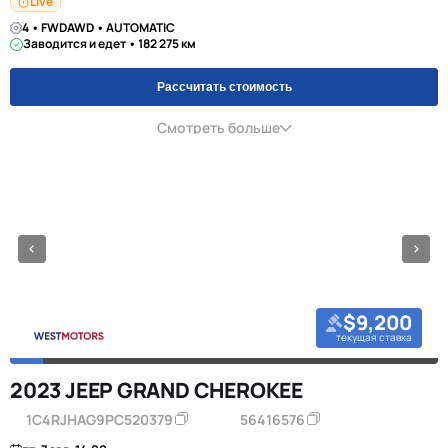
Live
4 • FWDAWD • AUTOMATIC
Заводится и едет • 182 275 км
Рассчитать стоимость
Смотреть больше
$9,200
текущая ставка
2023 JEEP GRAND CHEROKEE
1C4RJHAG9PC520379
56416576