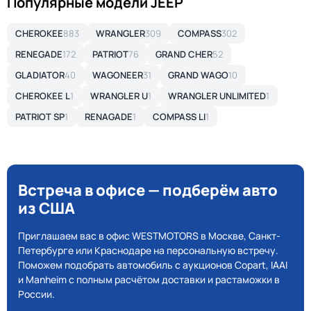
Популярные модели JEEP
CHEROKEE
883
WRANGLER
309
COMPASS
302
RENEGADE
172
PATRIOT
76
GRAND CHER
52
GLADIATOR
40
WAGONEER
31
GRAND WAGO
10
CHEROKEE L
1
WRANGLER U
1
WRANGLER UNLIMITED
1
PATRIOT SP
1
RENAGADE
1
COMPASS LI
1
Встреча в офисе — подберём авто
из США
Приглашаем вас в офис WESTMOTORS в Москве, Санкт-
Петербурге или Краснодаре на персональную встречу.
Поможем подобрать автомобиль с аукционов Copart, IAAI
и Manheim с полным расчётом доставки и растаможки в
России.