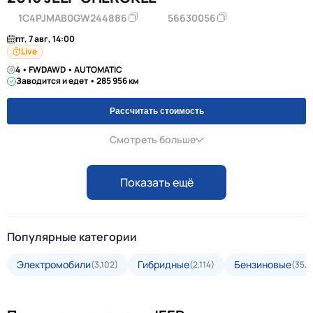
1C4PJMAB0GW244886
56630056
пт, 7 авг, 14:00
Live
4 • FWDAWD • AUTOMATIC
Заводится и едет • 285 956 км
Рассчитать стоимость
Смотреть больше
Показать ещё
Популярные категории
Электромобили
Гибридные
Бензиновые
(3,102)
(2,114)
(35,5