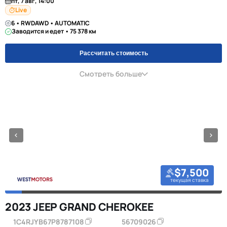
пт, 7 авг, 14:00
Live
6 • RWDAWD • AUTOMATIC
Заводится и едет • 75 378 км
Рассчитать стоимость
Смотреть больше
$7,500
текущая ставка
2023 JEEP GRAND CHEROKEE
1C4RJYB67P8787108
56709026