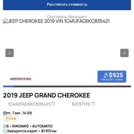
Рассчитать стоимость
Смотреть больше
$925
текущая ставка
2019 JEEP GRAND CHEROKEE
1C4RJFAG5KC835421
62737176
пт, 7 авг, 14:00
Live
6 • RWDAWD • AUTOMATIC
Заводится и едет • 81 972 км