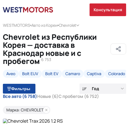
Консультация
WESTMOTORS
Авто из Кореи
Chevrolet
Chevrolet из Республики
Корея — доставка в
Краснодар новые и с
пробегом
6 753
Aveo
Bolt EUV
Bolt EV
Camaro
Captiva
Colorado
Год
Фильтры
Все авто
(6 758)
Новые
(6)
С пробегом
(6 752)
Марка: CHEVROLET