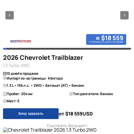
≈ $18 559
стоимость авто в корее
2026 Chevrolet Trailblazer
1.3 Turbo 2WD
15 дней в продаже
Импорт из-за границы · Кёнгидо
1.3 L • 156 л.с. • 2WD • Автомат (AT) • Бензин
Пробег: 20к км
Тип двигателя: Бензин
Мест: 5
от $18 559
USD
Хочу заказать
Смотреть больше