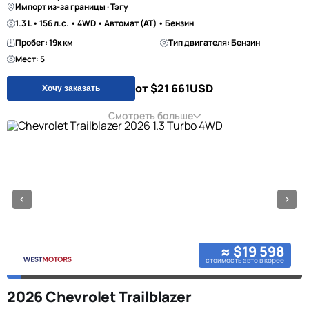
Импорт из-за границы · Тэгу
1.3 L • 156 л.с. • 4WD • Автомат (AT) • Бензин
Пробег: 19к км
Тип двигателя: Бензин
Мест: 5
от $21 661
USD
Хочу заказать
Смотреть больше
≈ $19 598
стоимость авто в корее
2026 Chevrolet Trailblazer