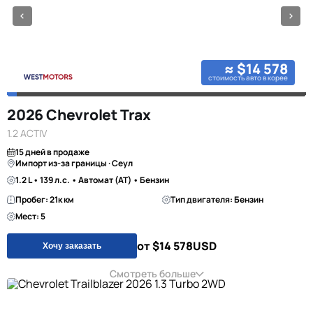
≈ $14 578
стоимость авто в корее
2026 Chevrolet Trax
1.2 ACTIV
15 дней в продаже
Импорт из-за границы · Сеул
1.2 L • 139 л.с. • Автомат (AT) • Бензин
Пробег: 21к км
Тип двигателя: Бензин
Мест: 5
от $14 578
USD
Хочу заказать
Смотреть больше