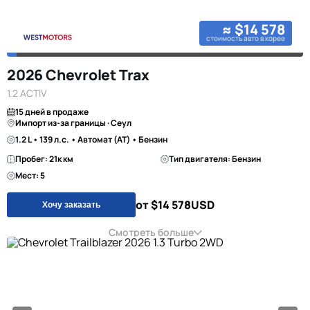
≈ $14 578
стоимость авто в корее
2026 Chevrolet Trax
1.2 ACTIV
15 дней в продаже
Импорт из-за границы · Сеул
1.2 L • 139 л.с. • Автомат (AT) • Бензин
Пробег: 21к км
Тип двигателя: Бензин
Мест: 5
от $14 578
USD
Хочу заказать
Смотреть больше