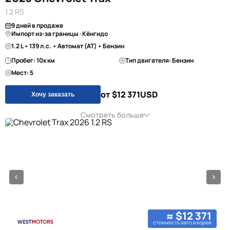
1.2 RS
9 дней в продаже
Импорт из-за границы · Кёнгидо
1.2 L • 139 л.с. • Автомат (AT) • Бензин
Пробег: 10к км
Тип двигателя: Бензин
Мест: 5
от $12 371
USD
Хочу заказать
Смотреть больше
≈ $12 371
стоимость авто в корее