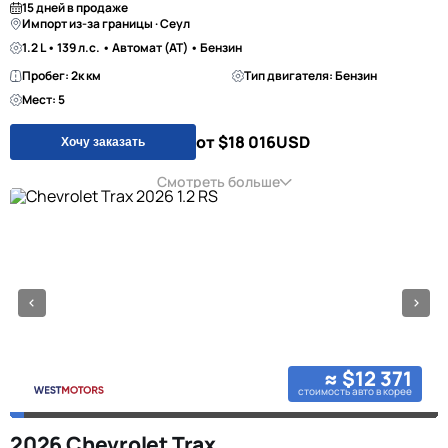
15 дней в продаже
Импорт из-за границы · Сеул
1.2 L • 139 л.с. • Автомат (AT) • Бензин
Пробег: 2к км
Тип двигателя: Бензин
Мест: 5
от $18 016
USD
Хочу заказать
Смотреть больше
≈ $12 371
стоимость авто в корее
2026 Chevrolet Trax