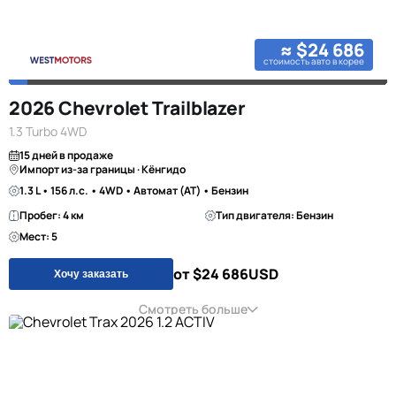
≈ $24 686
стоимость авто в корее
2026 Chevrolet Trailblazer
1.3 Turbo 4WD
15 дней в продаже
Импорт из-за границы · Кёнгидо
1.3 L • 156 л.с. • 4WD • Автомат (AT) • Бензин
Пробег: 4 км
Тип двигателя: Бензин
Мест: 5
от $24 686
USD
Хочу заказать
Смотреть больше