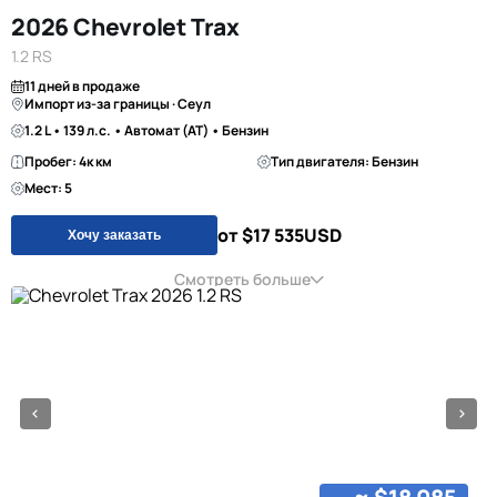
2026 Chevrolet Trax
1.2 RS
11 дней в продаже
Импорт из-за границы · Сеул
1.2 L • 139 л.с. • Автомат (AT) • Бензин
Пробег: 4к км
Тип двигателя: Бензин
Мест: 5
от $17 535
USD
Хочу заказать
Смотреть больше