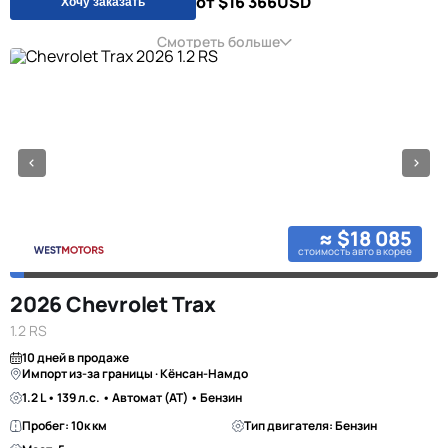
от $16 366
USD
Хочу заказать
Смотреть больше
≈ $18 085
стоимость авто в корее
2026 Chevrolet Trax
1.2 RS
10 дней в продаже
Импорт из-за границы · Кёнсан-Намдо
1.2 L • 139 л.с. • Автомат (AT) • Бензин
Пробег: 10к км
Тип двигателя: Бензин