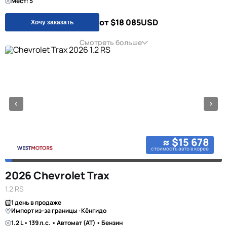
Мест: 5
от $18 085
USD
Хочу заказать
Смотреть больше
≈ $15 678
стоимость авто в корее
2026 Chevrolet Trax
1.2 RS
1 день в продаже
Импорт из-за границы · Кёнгидо
1.2 L • 139 л.с. • Автомат (AT) • Бензин