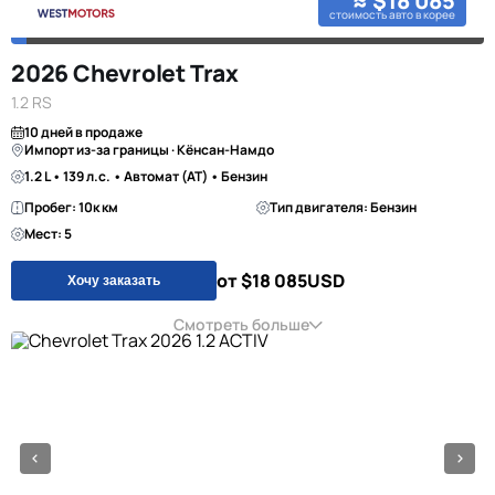
≈ $18 085
стоимость авто в корее
2026 Chevrolet Trax
1.2 RS
10 дней в продаже
Импорт из-за границы · Кёнсан-Намдо
1.2 L • 139 л.с. • Автомат (AT) • Бензин
Пробег: 10к км
Тип двигателя: Бензин
Мест: 5
от $18 085
USD
Хочу заказать
Смотреть больше