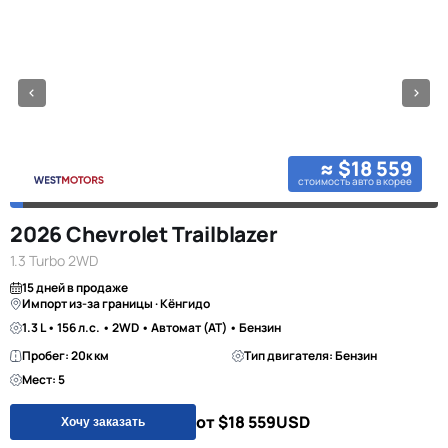
≈ $18 559
стоимость авто в корее
2026 Chevrolet Trailblazer
1.3 Turbo 2WD
15 дней в продаже
Импорт из-за границы · Кёнгидо
1.3 L • 156 л.с. • 2WD • Автомат (AT) • Бензин
Пробег: 20к км
Тип двигателя: Бензин
Мест: 5
от $18 559
USD
Хочу заказать