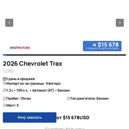
≈ $15 678
стоимость авто в корее
2026 Chevrolet Trax
1.2 RS
1 день в продаже
Импорт из-за границы · Кёнгидо
1.2 L • 139 л.с. • Автомат (AT) • Бензин
Пробег: 10к км
Тип двигателя: Бензин
Мест: 5
от $15 678
USD
Хочу заказать
Смотреть больше