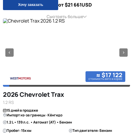
от $21 661
USD
Хочу заказать
Смотреть больше
≈ $17 122
стоимость авто в корее
2026 Chevrolet Trax
1.2 RS
15 дней в продаже
Импорт из-за границы · Кёнгидо
1.2 L • 139 л.с. • Автомат (AT) • Бензин
Пробег: 15к км
Тип двигателя: Бензин