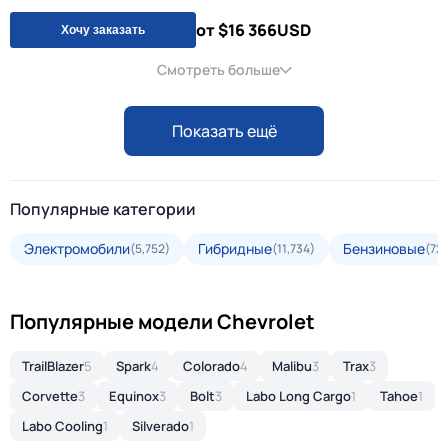
от $16 366
USD
Хочу заказать
Смотреть больше
Показать ещё
Популярные категории
Электромобили
Гибридные
Бензиновые
(5,752)
(11,734)
(72
Популярные модели Chevrolet
TrailBlazer
5
Spark
4
Colorado
4
Malibu
3
Trax
3
Corvette
3
Equinox
3
Bolt
3
Labo Long Cargo
1
Tahoe
1
Labo Cooling
1
Silverado
1