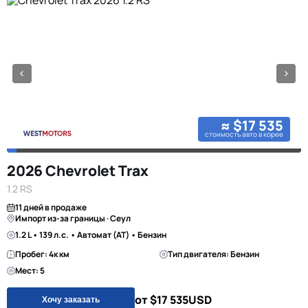
≈ $17 535
стоимость авто в корее
2026 Chevrolet Trax
1.2 RS
11 дней в продаже
Импорт из-за границы · Сеул
1.2 L • 139 л.с. • Автомат (AT) • Бензин
Пробег: 4к км
Тип двигателя: Бензин
Мест: 5
от $17 535
USD
Хочу заказать