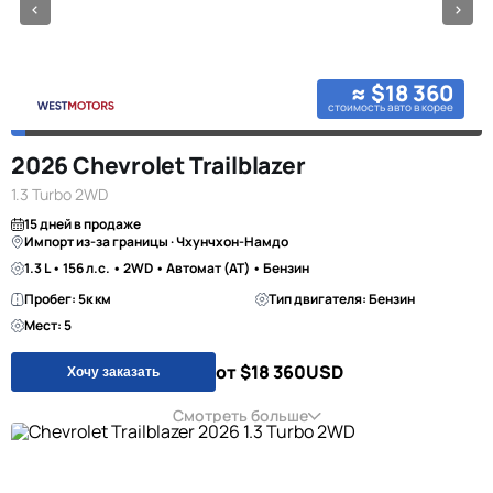
≈ $18 360
стоимость авто в корее
2026 Chevrolet Trailblazer
1.3 Turbo 2WD
15 дней в продаже
Импорт из-за границы · Чхунчхон-Намдо
1.3 L • 156 л.с. • 2WD • Автомат (AT) • Бензин
Пробег: 5к км
Тип двигателя: Бензин
Мест: 5
от $18 360
USD
Хочу заказать
Смотреть больше