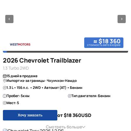
≈ $18 360
стоимость авто в корее
2026 Chevrolet Trailblazer
1.3 Turbo 2WD
15 дней в продаже
Импорт из-за границы · Чхунчхон-Намдо
1.3 L • 156 л.с. • 2WD • Автомат (AT) • Бензин
Пробег: 5к км
Тип двигателя: Бензин
Мест: 5
от $18 360
USD
Хочу заказать
Смотреть больше