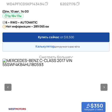
WD4PF1CD5KP143494
62027176
пн, 10 авг, 14:00
1д 16ч 17м
6 • RWD • AUTOMATIC
Нет информации • 289 065 км
от $ 8,500
Купить сейчас
Калькулятор
для ручного расчёта
Смотреть больше
$350
текущая ставка