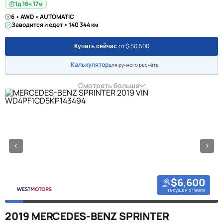
1д 16ч 17м
6 • AWD • AUTOMATIC
Заводится и едет • 140 344 км
от $ 50,500
Купить сейчас
Калькулятор
для ручного расчёта
Смотреть больше
$6,600
текущая ставка
2019 MERCEDES-BENZ SPRINTER