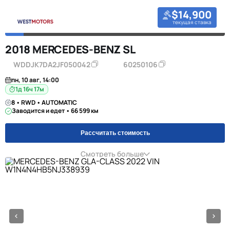
$14,900
текущая ставка
2018 MERCEDES-BENZ SL
WDDJK7DA2JF050042
60250106
пн, 10 авг, 14:00
1д 16ч 17м
8 • RWD • AUTOMATIC
Заводится и едет • 66 599 км
Рассчитать стоимость
Смотреть больше