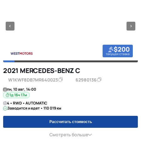
$200
текущая ставка
2021 MERCEDES-BENZ C
W1KWF8DB7MR640023
62980136
пн, 10 авг, 14:00
1д 16ч 17м
4 • RWD • AUTOMATIC
Заводится и едет • 110 019 км
Рассчитать стоимость
Смотреть больше