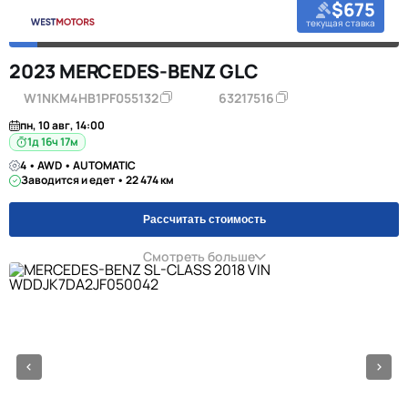
$675
текущая ставка
2023 MERCEDES-BENZ GLC
W1NKM4HB1PF055132
63217516
пн, 10 авг, 14:00
1д 16ч 17м
4 • AWD • AUTOMATIC
Заводится и едет • 22 474 км
Рассчитать стоимость
Смотреть больше