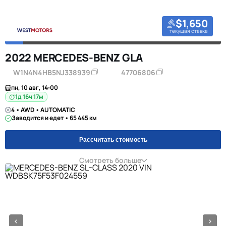
$1,650
текущая ставка
2022 MERCEDES-BENZ GLA
W1N4N4HB5NJ338939
47706806
пн, 10 авг, 14:00
1д 16ч 17м
4 • AWD • AUTOMATIC
Заводится и едет • 65 445 км
Рассчитать стоимость
Смотреть больше