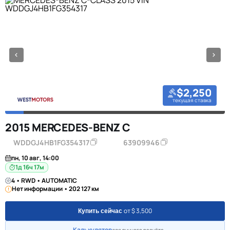
$2,250
текущая ставка
2015 MERCEDES-BENZ C
WDDGJ4HB1FG354317
63909946
пн, 10 авг, 14:00
1д 16ч 17м
4 • RWD • AUTOMATIC
Нет информации • 202 127 км
от $ 3,500
Купить сейчас
Калькулятор