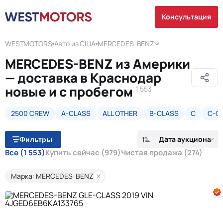
Консультация
WESTMOTORS
Авто из США
MERCEDES-BENZ
MERCEDES-BENZ из Америки
— доставка в Краснодар
новые и с пробегом
1 553
2500 CREW
A-CLASS
ALL OTHER
B-CLASS
C
C-C
Дата аукциона
Фильтры
Все
(1 553)
Купить сейчас
(979)
Чистая продажа
(274)
Марка: MERCEDES-BENZ