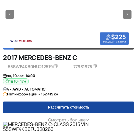
$225
текущая ставка
2017 MERCEDES-BENZ C
55SWF4KB0HU212519
77931975
пн, 10 авг, 14:00
1д 16ч 17м
4 • AWD • AUTOMATIC
Нет информации • 162 419 км
Рассчитать стоимость
Смотреть больше