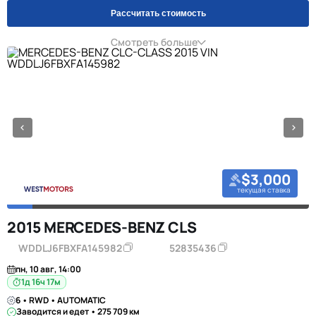
Рассчитать стоимость
Смотреть больше
$3,000
текущая ставка
2015 MERCEDES-BENZ CLS
WDDLJ6FBXFA145982
52835436
пн, 10 авг, 14:00
1д 16ч 17м
6 • RWD • AUTOMATIC
Заводится и едет • 275 709 км