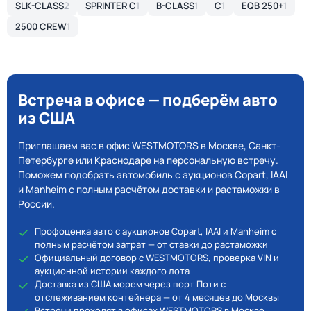
SLK-CLASS
2
SPRINTER C
1
B-CLASS
1
C
1
EQB 250+
1
2500 CREW
1
Встреча в офисе — подберём авто
из США
Приглашаем вас в офис WESTMOTORS в Москве, Санкт-
Петербурге или Краснодаре на персональную встречу.
Поможем подобрать автомобиль с аукционов Copart, IAAI
и Manheim с полным расчётом доставки и растаможки в
России.
Профоценка авто с аукционов Copart, IAAI и Manheim с
полным расчётом затрат — от ставки до растаможки
Официальный договор с WESTMOTORS, проверка VIN и
аукционной истории каждого лота
Доставка из США морем через порт Поти с
отслеживанием контейнера — от 4 месяцев до Москвы
Встречи проходят в офисах WESTMOTORS в Москве,