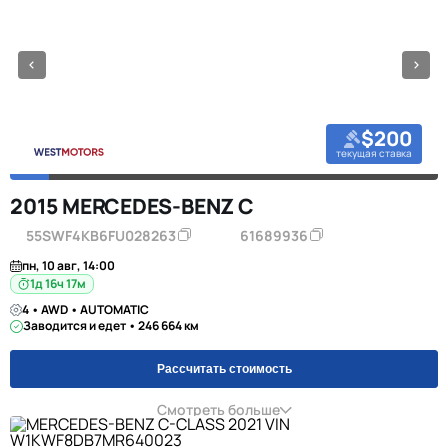
$200
текущая ставка
2015 MERCEDES-BENZ C
55SWF4KB6FU028263
61689936
пн, 10 авг, 14:00
1д 16ч 17м
4 • AWD • AUTOMATIC
Заводится и едет • 246 664 км
Рассчитать стоимость
Смотреть больше