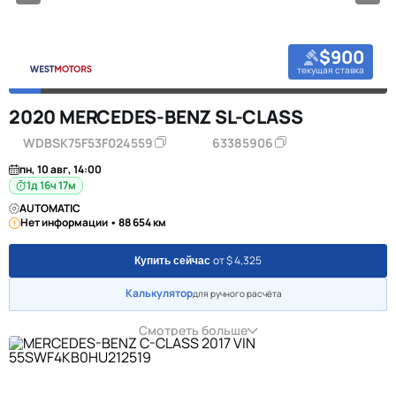
$900
текущая ставка
2020 MERCEDES-BENZ SL-CLASS
WDBSK75F53F024559
63385906
пн, 10 авг, 14:00
1д 16ч 17м
AUTOMATIC
Нет информации • 88 654 км
от $ 4,325
Купить сейчас
Калькулятор
для ручного расчёта
Смотреть больше