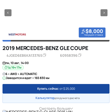
$8,000
текущая ставка
2019 MERCEDES-BENZ GLE COUPE
4JGED6EB6KA133765
60958396
пн, 10 авг, 14:00
1д 16ч 17м
6 • AWD • AUTOMATIC
Заводится и едет • 165 830 км
от $ 25,000
Купить сейчас
Калькулятор
для ручного расчёта
Смотреть больше