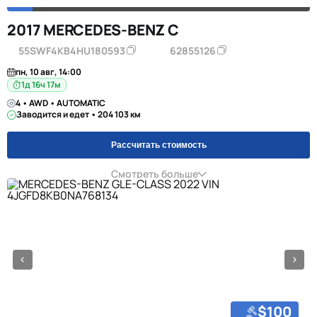
2017 MERCEDES-BENZ C
55SWF4KB4HU180593
62855126
пн, 10 авг, 14:00
1д 16ч 17м
4 • AWD • AUTOMATIC
Заводится и едет • 204 103 км
Рассчитать стоимость
Смотреть больше
$100