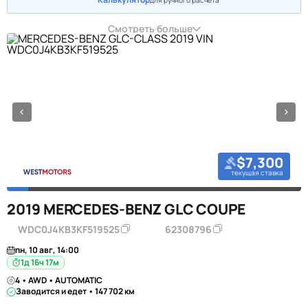
для ручного расчёта
Смотреть больше
$7,300
текущая ставка
2019 MERCEDES-BENZ GLC COUPE
WDC0J4KB3KF519525
62308796
пн, 10 авг, 14:00
1д 16ч 17м
4 • AWD • AUTOMATIC
Заводится и едет • 147 702 км