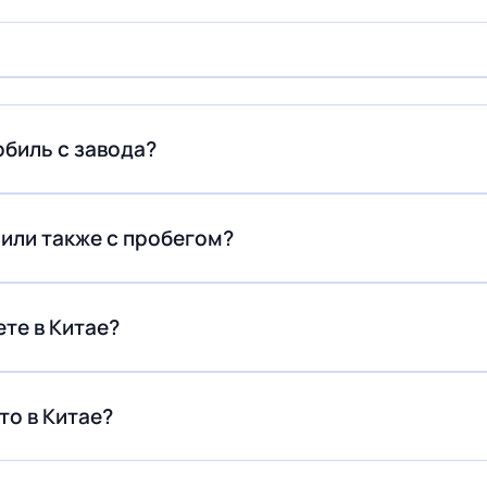
биль с завода?
 или также с пробегом?
те в Китае?
то в Китае?