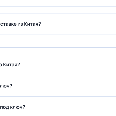
ставке из Китая?
з Китая?
 ключ?
X под ключ?