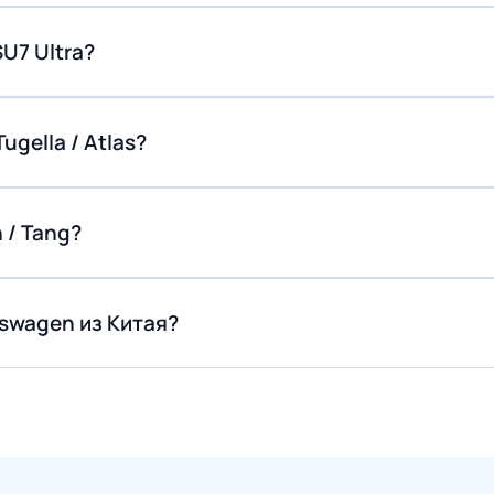
U7 Ultra?
ugella / Atlas?
 / Tang?
kswagen из Китая?