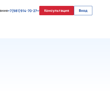
ание
Консультация
Вход
+7(981)914-70-27