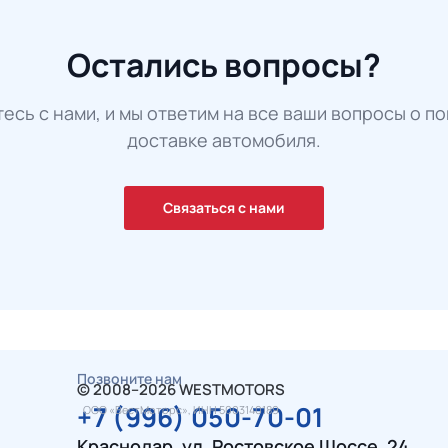
Остались вопросы?
есь с нами, и мы ответим на все ваши вопросы о по
доставке автомобиля.
Связаться с нами
Позвоните нам
© 2008–2026 WESTMOTORS
+7 (996) 050-70-01
ООО «ВестМоторс», ИНН 5003140189
Краснодар, ул. Ростовское Шоссе, 24