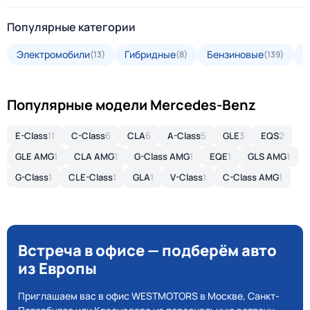
Популярные категории
Электромобили
Гибридные
Бензиновые
Д
(13)
(8)
(139)
Популярные модели Mercedes-Benz
E-Class
11
C-Class
6
CLA
6
A-Class
5
GLE
3
EQS
2
GLE AMG
1
CLA AMG
1
G-Class AMG
1
EQE
1
GLS AMG
1
G-Class
1
CLE-Class
1
GLA
1
V-Class
1
C-Class AMG
1
Встреча в офисе — подберём авто
из Европы
Приглашаем вас в офис WESTMOTORS в Москве, Санкт-