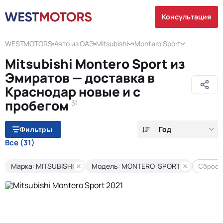
Консультация
WESTMOTORS
Авто из ОАЭ
Mitsubishi
Montero Sport
Mitsubishi Montero Sport из
Эмиратов — доставка в
Краснодар новые и с
пробегом
31
Год
Фильтры
Все
(31)
Марка: MITSUBISHI
Модель: MONTERO-SPORT
Сброси