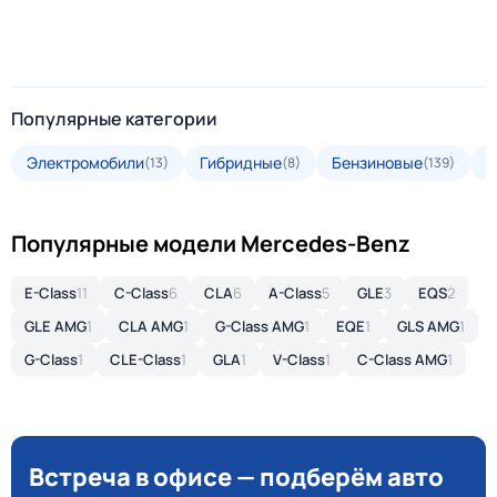
Популярные категории
Электромобили
Гибридные
Бензиновые
Д
(13)
(8)
(139)
Популярные модели Mercedes-Benz
E-Class
11
C-Class
6
CLA
6
A-Class
5
GLE
3
EQS
2
GLE AMG
1
CLA AMG
1
G-Class AMG
1
EQE
1
GLS AMG
1
G-Class
1
CLE-Class
1
GLA
1
V-Class
1
C-Class AMG
1
Встреча в офисе — подберём авто