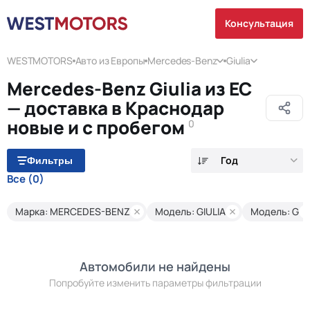
Консультация
WESTMOTORS
Авто из Европы
Mercedes-Benz
Giulia
Mercedes-Benz Giulia из ЕС
— доставка в Краснодар
новые и с пробегом
0
Год
Фильтры
Все
(0)
Марка: MERCEDES-BENZ
Модель: GIULIA
Модель: G
Автомобили не найдены
Попробуйте изменить параметры фильтрации