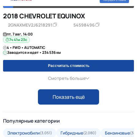
2018 CHEVROLET EQUINOX
2GNAXMEV2J6218291
54598496
пт, 7 авг, 14:00
7ч 41м 23с
4 • FWD • AUTOMATIC
Заводится и едет • 234 536 км
Рассчитать стоимость
Смотреть больше
Показать ещё
Популярные категории
Электромобили
Гибридные
Бензиновые
(3,051)
(2,080)
(34