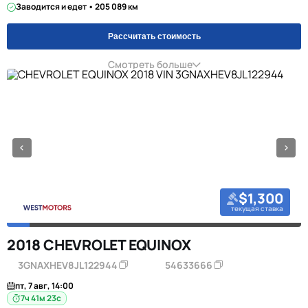
Заводится и едет • 205 089 км
Рассчитать стоимость
Смотреть больше
$1,300
текущая ставка
2018 CHEVROLET EQUINOX
3GNAXHEV8JL122944
54633666
пт, 7 авг, 14:00
7ч 41м 23с