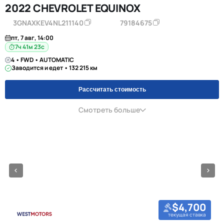
2022 CHEVROLET EQUINOX
3GNAXKEV4NL211140
79184675
пт, 7 авг, 14:00
7ч 41м 23с
4 • FWD • AUTOMATIC
Заводится и едет • 132 215 км
Рассчитать стоимость
Смотреть больше
$4,700
текущая ставка