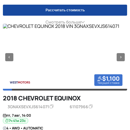
Рассчитать стоимость
Смотреть больше
$1,100
текущая ставка
2018 CHEVROLET EQUINOX
3GNAXSEVXJS614071
61107966
пт, 7 авг, 14:00
7ч 41м 23с
4 • AWD • AUTOMATIC