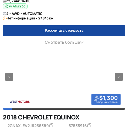
пт, 7 авг, 14:00
7ч 41м 23с
4 • AWD • AUTOMATIC
Нет информации • 27 843 км
Рассчитать стоимость
Смотреть больше
$1,300
текущая ставка
2018 CHEVROLET EQUINOX
2GNAXJEV2J6256389
57835916