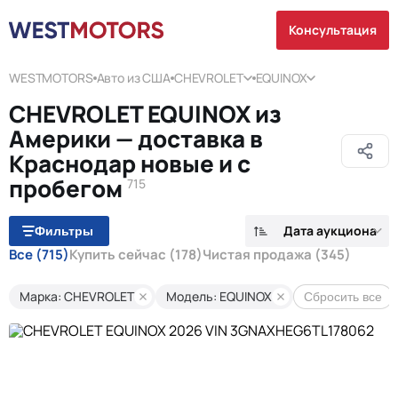
Консультация
WESTMOTORS
Авто из США
CHEVROLET
EQUINOX
CHEVROLET EQUINOX из
Америки — доставка в
Краснодар новые и с
пробегом
715
Дата аукциона
Фильтры
Все
(715)
Купить сейчас
(178)
Чистая продажа
(345)
Марка: CHEVROLET
Модель: EQUINOX
Сбросить все