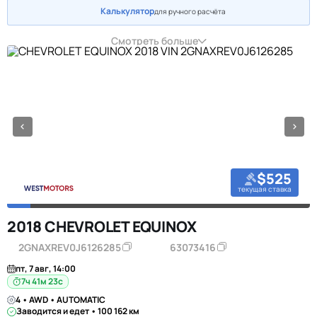
Калькулятор
для ручного расчёта
Смотреть больше
$525
текущая ставка
2018 CHEVROLET EQUINOX
2GNAXREV0J6126285
63073416
пт, 7 авг, 14:00
7ч 41м 23с
4 • AWD • AUTOMATIC
Заводится и едет • 100 162 км