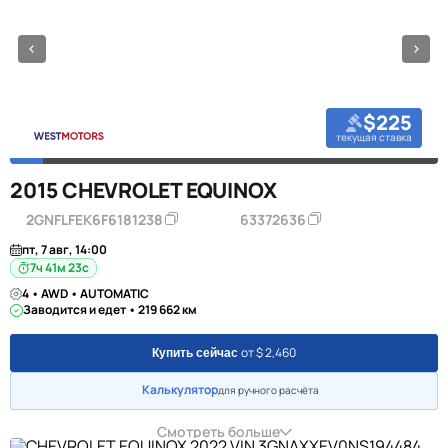
$225
текущая ставка
2015 CHEVROLET EQUINOX
2GNFLFEK6F6181238
63372636
пт, 7 авг, 14:00
7ч 41м 23с
4 • AWD • AUTOMATIC
Заводится и едет • 219 662 км
от $ 2,460
Купить сейчас
Калькулятор
для ручного расчёта
Смотреть больше