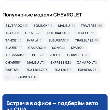
Популярные модели CHEVROLET
SILVERADO
833
EQUINOX
718
MALIBU
461
TRAVERSE
285
TRAX
268
CRUZE
242
COLORADO
172
EXPRESS
172
TAHOE
153
IMPALA
131
SUBURBAN
121
TRAILBLAZE
119
BLAZER
100
CAMARO
96
SONIC
61
SPARK
54
ALL Models
43
BOLT
42
VOLT
36
CORVETTE
34
C/K4500
11
MALIBU LT
3
EXPRESS G2
2
CAMARO LT
2
CAPTIVA
2
TRAILBLAZER
2
TRAILBLZR
2
EXPRESS 25
1
SS
1
EQUINOX LS
1
Встреча в офисе — подберём авто
из США