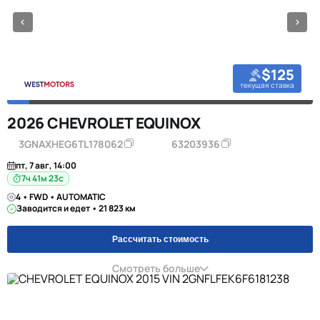
$125
текущая ставка
2026 CHEVROLET EQUINOX
3GNAXHEG6TL178062
63203936
пт, 7 авг, 14:00
7ч 41м 23с
4 • FWD • AUTOMATIC
Заводится и едет • 21 823 км
Рассчитать стоимость
Смотреть больше