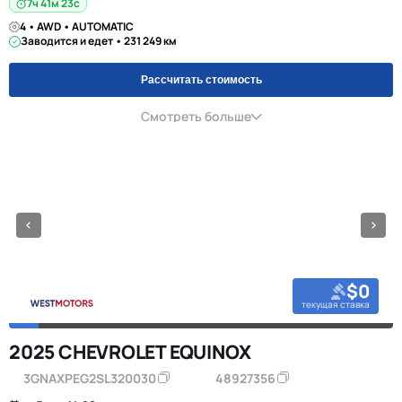
7ч 41м 23с
4 • AWD • AUTOMATIC
Заводится и едет • 231 249 км
Рассчитать стоимость
Смотреть больше
$0
текущая ставка
2025 CHEVROLET EQUINOX
3GNAXPEG2SL320030
48927356