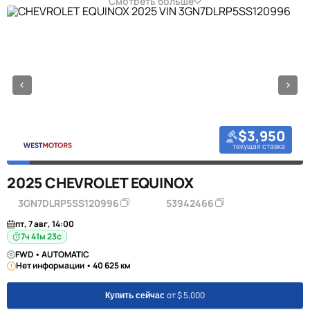
Смотреть больше
$3,950
текущая ставка
2025 CHEVROLET EQUINOX
3GN7DLRP5SS120996
53942466
пт, 7 авг, 14:00
7ч 41м 23с
FWD • AUTOMATIC
Нет информации • 40 625 км
от $ 5,000
Купить сейчас