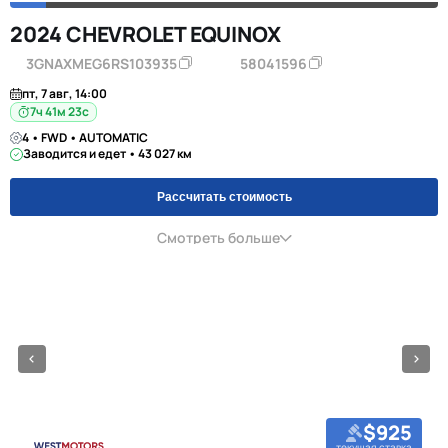
2024 CHEVROLET EQUINOX
3GNAXMEG6RS103935
58041596
пт, 7 авг, 14:00
7ч 41м 23с
4 • FWD • AUTOMATIC
Заводится и едет • 43 027 км
Рассчитать стоимость
Смотреть больше
$925
текущая ставка