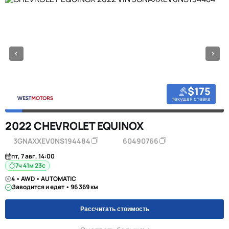
$175
текущая ставка
2022 CHEVROLET EQUINOX
3GNAXXEV0NS194484
60490766
пт, 7 авг, 14:00
7ч 41м 23с
4 • AWD • AUTOMATIC
Заводится и едет • 96 369 км
Рассчитать стоимость