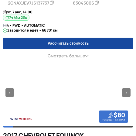
2GNAXJEV7J6137737
63045006
пт, 7 авг, 14:00
7ч 41м 23с
4 • FWD • AUTOMATIC
Заводится и едет • 66 701 км
Рассчитать стоимость
Смотреть больше
$80
текущая ставка
2017 CHEVROLET EQUINOX