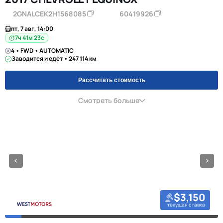
2GNALCEK2H1568085
60419926
пт, 7 авг, 14:00
7ч 41м 23с
4 • FWD • AUTOMATIC
Заводится и едет • 247 114 км
Рассчитать стоимость
Смотреть больше
$3,150
текущая ставка