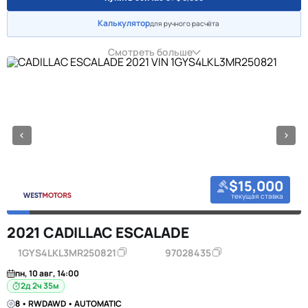
Калькулятор
для ручного расчёта
Смотреть больше
$15,000
текущая ставка
2021 CADILLAC ESCALADE
1GYS4LKL3MR250821
97028435
пн, 10 авг, 14:00
2д 2ч 35м
8 • RWDAWD • AUTOMATIC