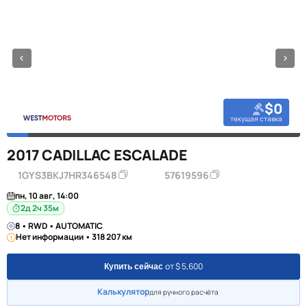
$0
текущая ставка
2017 CADILLAC ESCALADE
1GYS3BKJ7HR346548
57619596
пн, 10 авг, 14:00
2д 2ч 35м
8 • RWD • AUTOMATIC
Нет информации • 318 207 км
от $ 5,600
Купить сейчас
Калькулятор
для ручного расчёта