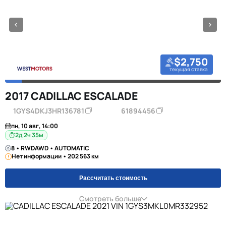
$2,750
текущая ставка
2017 CADILLAC ESCALADE
1GYS4DKJ3HR136781
61894456
пн, 10 авг, 14:00
2д 2ч 35м
8 • RWDAWD • AUTOMATIC
Нет информации • 202 563 км
Рассчитать стоимость
Смотреть больше