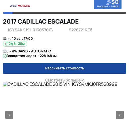
$0
текущая ставка
2017 CADILLAC ESCALADE
1GYS4KKJ9HR130570
52267216
пн, 10 авг, 17:00
2д 5ч 35м
8 • RWDAWD • AUTOMATIC
Заводится и едет • 228 148 км
Рассчитать стоимость
Смотреть больше