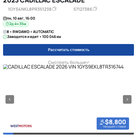
2023 CADILLAC ESCALADE
1GYS4NKL8PR351238
57127386
пн, 10 авг, 16:00
2д 4ч 35м
8 • RWDAWD • AUTOMATIC
Заводится и едет • 100 046 км
Рассчитать стоимость
Смотреть больше
$8,800
текущая ставка