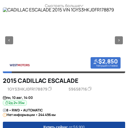
Смотреть больше
$2,850
текущая ставка
2015 CADILLAC ESCALADE
1GYS3HKJ0FR178879
59658716
пн, 10 авг, 14:00
2д 2ч 35м
8 • RWD • AUTOMATIC
Нет информации • 244 496 км
от $ 6,900
Купить сейчас