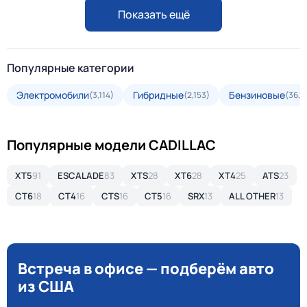
Показать ещё
Популярные категории
Электромобили
Гибридные
Бензиновые
(3,114)
(2,153)
(36,2
Популярные модели CADILLAC
XT5
91
ESCALADE
83
XTS
28
XT6
28
XT4
25
ATS
23
CT6
18
CT4
16
CTS
16
CT5
16
SRX
13
ALL OTHER
13
Встреча в офисе — подберём авто
из США