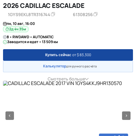
2026 CADILLAC ESCALADE
1GYS9EKL8TR316744
61308256
пн, 10 авг, 16:00
2д 4ч 35м
8 • RWDAWD • AUTOMATIC
Заводится и едет • 13 509 км
от $ 83,300
Купить сейчас
Калькулятор
для ручного расчёта
Смотреть больше