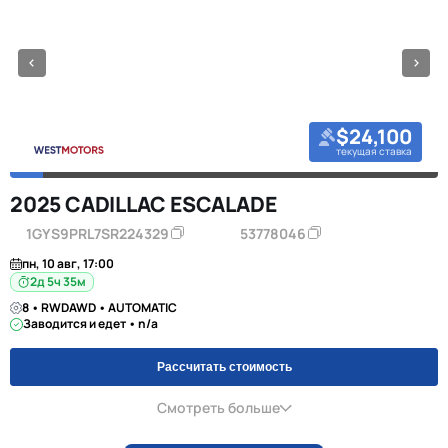
$24,100
текущая ставка
2025 CADILLAC ESCALADE
1GYS9PRL7SR224329
53778046
пн, 10 авг, 17:00
2д 5ч 35м
8 • RWDAWD • AUTOMATIC
Заводится и едет • n/a
Рассчитать стоимость
Смотреть больше