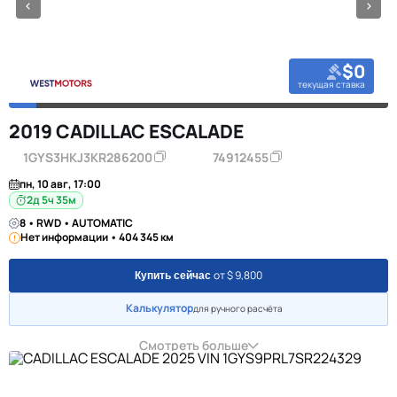
$0
текущая ставка
2019 CADILLAC ESCALADE
1GYS3HKJ3KR286200
74912455
пн, 10 авг, 17:00
2д 5ч 35м
8 • RWD • AUTOMATIC
Нет информации • 404 345 км
от $ 9,800
Купить сейчас
Калькулятор
для ручного расчёта
Смотреть больше