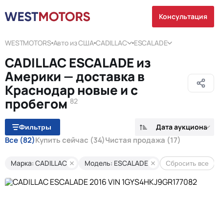
Консультация
WESTMOTORS
Авто из США
CADILLAC
ESCALADE
CADILLAC ESCALADE из
Америки — доставка в
Краснодар новые и с
пробегом
82
Дата аукциона
Фильтры
Все
(82)
Купить сейчас
(34)
Чистая продажа
(17)
Марка: CADILLAC
Модель: ESCALADE
Сбросить все