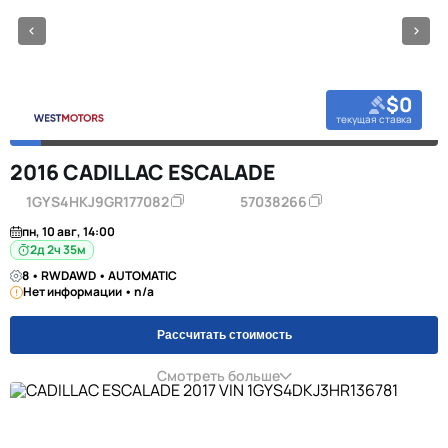
$0
текущая ставка
2016 CADILLAC ESCALADE
1GYS4HKJ9GR177082
57038266
пн, 10 авг, 14:00
2д 2ч 35м
8 • RWDAWD • AUTOMATIC
Нет информации • n/a
Рассчитать стоимость
Смотреть больше