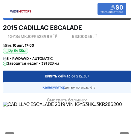
$0
текущая ставка
2015 CADILLAC ESCALADE
1GYS4MKJ0FR528999
63300056
пн, 10 авг, 17:00
2д 5ч 35м
8 • RWDAWD • AUTOMATIC
Заводится и едет • 391 823 км
от $ 12,387
Купить сейчас
Калькулятор
для ручного расчёта
Смотреть больше