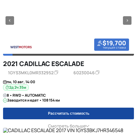
$19,700
текущая ставка
2021 CADILLAC ESCALADE
1GYS3MKL0MR332952
60230046
пн, 10 авг, 14:00
2д 2ч 35м
8 • RWD • AUTOMATIC
Заводится и едет • 108 154 км
Рассчитать стоимость
Смотреть больше