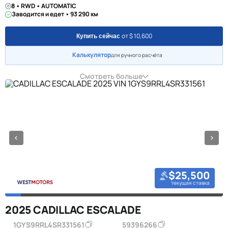
8 • RWD • AUTOMATIC
Заводится и едет • 93 290 км
от $ 10,600
Купить сейчас
Калькулятор
для ручного расчёта
Смотреть больше
$25,500
текущая ставка
2025 CADILLAC ESCALADE
1GYS9RRL4SR331561
59396266