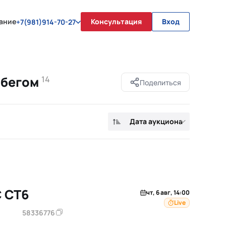
ание
Консультация
Вход
+7(981)914-70-27
обегом
14
Поделиться
Дата аукциона
C CT6
чт, 6 авг, 14:00
Live
58336776