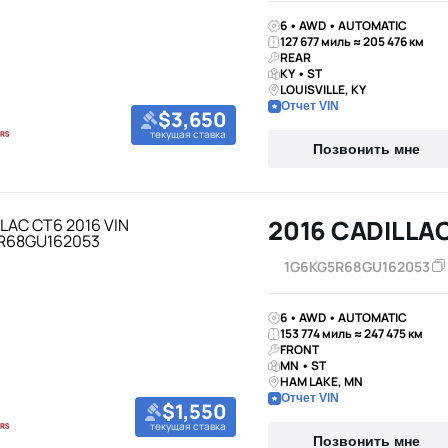
6 • AWD • AUTOMATIC
127 677 миль ≈ 205 476 км
REAR
KY • ST
LOUISVILLE, KY
Отчет VIN
$3,650
текущая ставка
Позвонить мне
2016 CADILLA
1G6KG5R68GU162053
6 • AWD • AUTOMATIC
153 774 миль ≈ 247 475 км
FRONT
MN • ST
HAM LAKE, MN
Отчет VIN
$1,550
текущая ставка
Позвонить мне