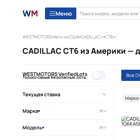
Меню
WESTMOTORS
Авто из США
CADILLAC
CT6
CADILLAC CT6 из Америки — 
WESTMOTORS VerifiedLots
Все
(1
Только самые безопасные лоты
Текущая ставка
Марка:
Марка
Модель