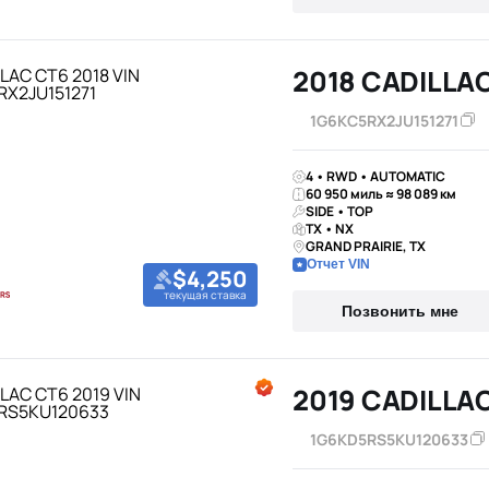
2018 CADILLA
1G6KC5RX2JU151271
4 • RWD • AUTOMATIC
60 950 миль ≈ 98 089 км
SIDE • TOP
TX • NX
GRAND PRAIRIE, TX
Отчет VIN
$4,250
текущая ставка
Позвонить мне
2019 CADILLA
1G6KD5RS5KU120633