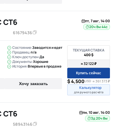
C CT6
пт, 7 авг, 14:00
20ч 8м 43с
61679436
Состояние:
Заводится и едет
ТЕКУЩАЯ СТАВКА
Продавец:
n/a
400 $
Ключ доступен:
Да
Документы:
Хорошие
≈ 32 122 ₽
История:
Впервые в продаже
Купить сейчас
$ 4,500
USD
≈ 361 373 ₽
Хочу заказать
Калькулятор
для ручного расчёта
C CT6
пн, 10 авг, 14:00
3д 20ч 8м
58943146