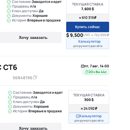
Состояние:
Заводится и едет
ТЕКУЩАЯ СТАВКА
Продавец:
n/a
7,600 $
Ключ доступен:
Да
Документы:
Хорошие
≈ 610 319 ₽
История:
Впервые в продаже
Купить сейчас
$ 9,500
USD
≈ 762 899 ₽
Хочу заказать
Калькулятор
для ручного расчёта
C CT6
пт, 7 авг, 14:00
20ч 8м 43с
56848196
Состояние:
Заводится и едет
ТЕКУЩАЯ СТАВКА
Продавец:
n/a
300 $
Ключ доступен:
Да
Документы:
Хорошие
≈ 24 092 ₽
История:
Впервые в продаже
Калькулятор
для ручного расчёта
Хочу заказать