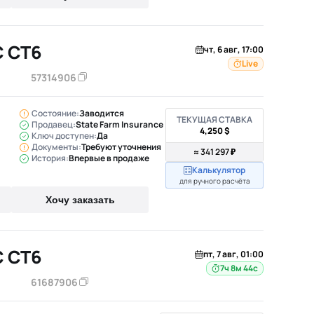
C CT6
чт, 6 авг, 17:00
Live
57314906
Состояние:
Заводится
ТЕКУЩАЯ СТАВКА
Продавец:
State Farm Insurance
4,250 $
Ключ доступен:
Да
Документы:
Требуют уточнения
≈ 341 297 ₽
История:
Впервые в продаже
Калькулятор
для ручного расчёта
Хочу заказать
C CT6
пт, 7 авг, 01:00
7ч 8м 43с
61687906