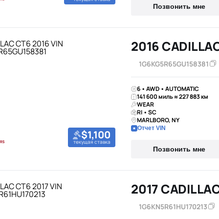
Позвонить мне
2016 CADILLA
1G6KG5R65GU158381
6 • AWD • AUTOMATIC
141 600 миль ≈ 227 883 км
WEAR
RI • SC
MARLBORO, NY
Отчет VIN
$1,100
текущая ставка
Позвонить мне
2017 CADILLA
1G6KN5R61HU170213