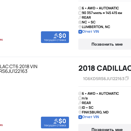
6 • AWD • AUTOMATIC
90 357 миль ≈ 145 415 км
REAR
NC • SC
LUMBERTON, NC
Отчет VIN
$0
текущая ставка
Позвонить мне
2018 CADILLA
1G6KD5RS6JU122163
6 • AWD • AUTOMATIC
n/a
REAR
ID • SC
FINKSBURG, MD
Отчет VIN
$0
текущая ставка
Позвонить мне