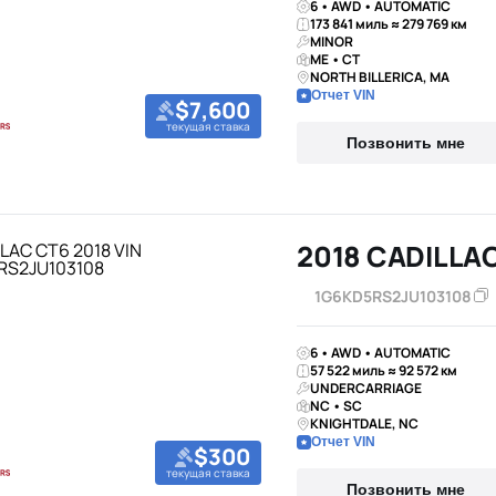
6 • AWD • AUTOMATIC
173 841 миль ≈ 279 769 км
MINOR
ME • CT
NORTH BILLERICA, MA
Отчет VIN
$7,600
текущая ставка
Позвонить мне
2018 CADILLA
1G6KD5RS2JU103108
6 • AWD • AUTOMATIC
57 522 миль ≈ 92 572 км
UNDERCARRIAGE
NC • SC
KNIGHTDALE, NC
Отчет VIN
$300
текущая ставка
Позвонить мне