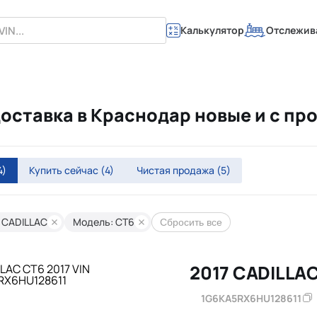
Калькулятор
Отслежив
доставка в Краснодар новые и с пр
4)
Купить сейчас
(4)
Чистая продажа
(5)
 CADILLAC
Модель: CT6
Сбросить все
2017 CADILLA
1G6KA5RX6HU128611