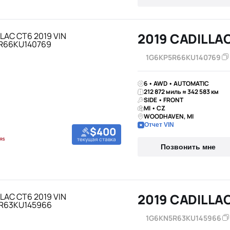
2019 CADILLA
1G6KP5R66KU140769
6 • AWD • AUTOMATIC
212 872 миль ≈ 342 583 км
SIDE • FRONT
MI • CZ
WOODHAVEN, MI
Отчет VIN
$400
текущая ставка
Позвонить мне
2019 CADILLA
1G6KN5R63KU145966