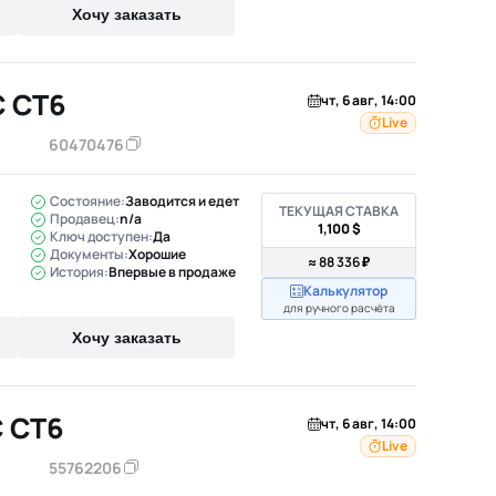
Хочу заказать
C CT6
чт, 6 авг, 14:00
Live
60470476
Состояние:
Заводится и едет
ТЕКУЩАЯ СТАВКА
Продавец:
n/a
1,100 $
Ключ доступен:
Да
Документы:
Хорошие
≈ 88 336 ₽
История:
Впервые в продаже
Калькулятор
для ручного расчёта
Хочу заказать
C CT6
чт, 6 авг, 14:00
Live
55762206