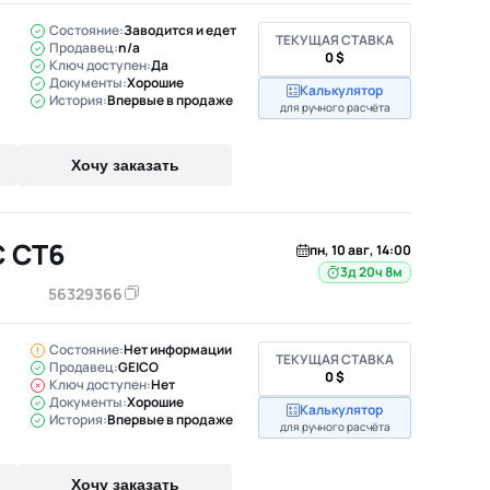
Состояние:
Заводится и едет
ТЕКУЩАЯ СТАВКА
Продавец:
n/a
0 $
Ключ доступен:
Да
Документы:
Хорошие
Калькулятор
История:
Впервые в продаже
для ручного расчёта
Хочу заказать
C CT6
пн, 10 авг, 14:00
3д 20ч 8м
56329366
Состояние:
Нет информации
ТЕКУЩАЯ СТАВКА
Продавец:
GEICO
0 $
Ключ доступен:
Нет
Документы:
Хорошие
Калькулятор
История:
Впервые в продаже
для ручного расчёта
Хочу заказать