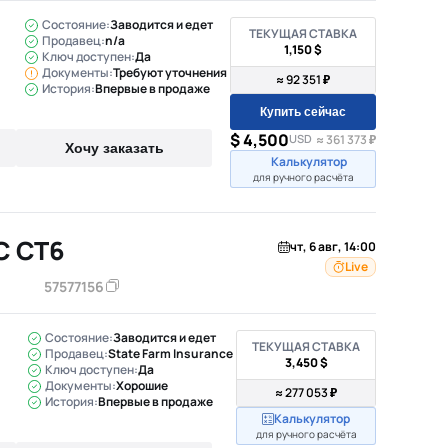
Состояние:
Заводится и едет
ТЕКУЩАЯ СТАВКА
Продавец:
n/a
1,150 $
Ключ доступен:
Да
Документы:
Требуют уточнения
≈ 92 351 ₽
История:
Впервые в продаже
Купить сейчас
$ 4,500
USD
≈ 361 373 ₽
Хочу заказать
Калькулятор
для ручного расчёта
C CT6
чт, 6 авг, 14:00
Live
57577156
Состояние:
Заводится и едет
ТЕКУЩАЯ СТАВКА
Продавец:
State Farm Insurance
3,450 $
Ключ доступен:
Да
Документы:
Хорошие
≈ 277 053 ₽
История:
Впервые в продаже
Калькулятор
для ручного расчёта