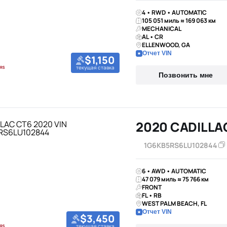
4 • RWD • AUTOMATIC
105 051 миль ≈ 169 063 км
MECHANICAL
AL • CR
ELLENWOOD, GA
Отчет VIN
$1,150
текущая ставка
Позвонить мне
2020 CADILLA
1G6KB5RS6LU102844
6 • AWD • AUTOMATIC
47 079 миль ≈ 75 766 км
FRONT
FL • RB
WEST PALM BEACH, FL
Отчет VIN
$3,450
текущая ставка