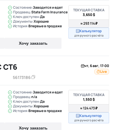
Состояние:
Заводится и едет
ТЕКУЩАЯ СТАВКА
Продавец:
State Farm Insurance
3,650 $
Ключ доступен:
Да
Документы:
Хорошие
≈ 293 114 ₽
История:
Впервые в продаже
Калькулятор
для ручного расчёта
Хочу заказать
C CT6
чт, 6 авг, 17:00
Live
56173186
Состояние:
Заводится и едет
ТЕКУЩАЯ СТАВКА
Продавец:
n/a
1,550 $
Ключ доступен:
Да
Документы:
Хорошие
≈ 124 473 ₽
История:
Впервые в продаже
Калькулятор
для ручного расчёта
Хочу заказать