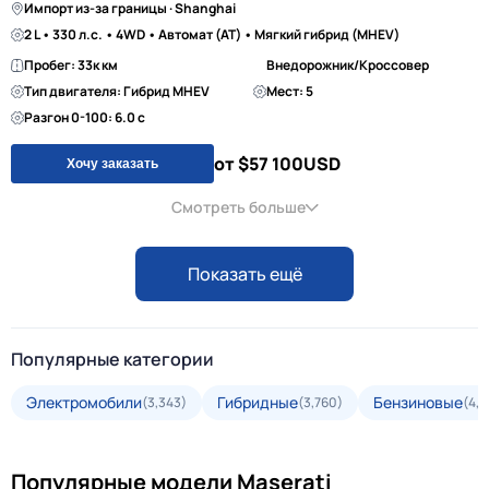
Импорт из-за границы · Shanghai
2 L • 330 л.с. • 4WD • Автомат (AT) • Мягкий гибрид (MHEV)
Пробег: 33к км
Внедорожник/Кроссовер
Тип двигателя: Гибрид MHEV
Мест: 5
Разгон 0-100: 6.0 с
от $57 100
USD
Хочу заказать
Смотреть больше
Показать ещё
Популярные категории
Электромобили
Гибридные
Бензиновые
(3,343)
(3,760)
(4,3
Популярные модели Maserati