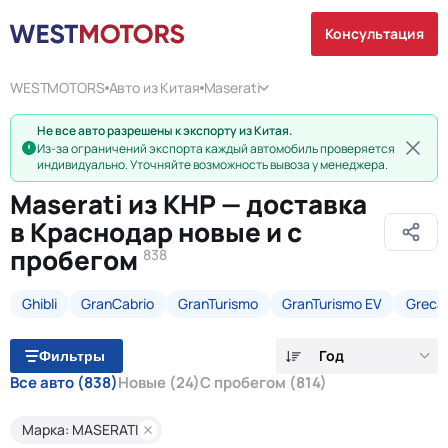
Консультация
WESTMOTORS
Авто из Китая
Maserati
Не все авто разрешены к экспорту из Китая.
Из-за ограничений экспорта каждый автомобиль проверяется
индивидуально. Уточняйте возможность вывоза у менеджера.
Maserati из КНР — доставка
в Краснодар новые и с
пробегом
838
Ghibli
GranCabrio
GranTurismo
GranTurismo EV
Greca
Год
Фильтры
Все авто
(838)
Новые
(24)
С пробегом
(814)
Марка: MASERATI