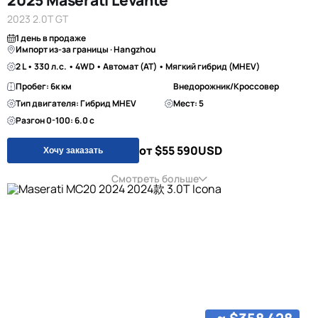
2025 Maserati Levante
2023 2.0T GT
1 день в продаже
Импорт из-за границы · Hangzhou
2 L • 330 л.с. • 4WD • Автомат (AT) • Мягкий гибрид (MHEV)
Пробег: 6к км
Внедорожник/Кроссовер
Тип двигателя: Гибрид MHEV
Мест: 5
Разгон 0-100: 6.0 с
от $55 590
USD
Хочу заказать
Смотреть больше