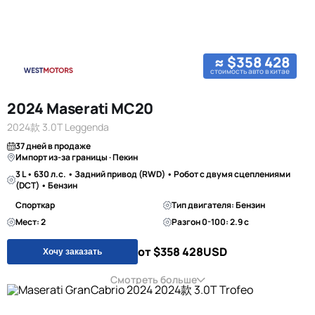
≈ $358 428
стоимость авто в китае
2024 Maserati MC20
2024款 3.0T Leggenda
37 дней в продаже
Импорт из-за границы · Пекин
3 L • 630 л.с. • Задний привод (RWD) • Робот с двумя сцеплениями
(DCT) • Бензин
Спорткар
Тип двигателя: Бензин
Мест: 2
Разгон 0-100: 2.9 с
от $358 428
USD
Хочу заказать
Смотреть больше