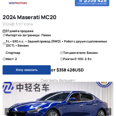
≈ $358 428
стоимость авто в китае
2024 Maserati MC20
2024款 3.0T Icona
37 дней в продаже
Импорт из-за границы · Пекин
3 L • 630 л.с. • Задний привод (RWD) • Робот с двумя сцеплениями
(DCT) • Бензин
Спорткар
Тип двигателя: Бензин
Мест: 2
Разгон 0-100: 2.9 с
от $358 428
USD
Хочу заказать
Смотреть больше