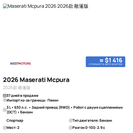
≈ $1 416
стоимость авто в китае
2026 Maserati Mcpura
2026款 敞篷版
37 дней в продаже
Импорт из-за границы · Пекин
3 L • 630 л.с. • Задний привод (RWD) • Робот с двумя сцеплениями
(DCT) • Бензин
Спорткар
Тип двигателя: Бензин
Мест: 2
Разгон 0-100: 2.9 с