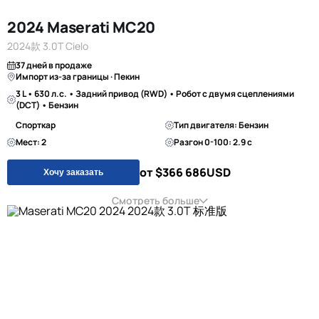
2024 Maserati MC20
2024款 3.0T Cielo
37 дней в продаже
Импорт из-за границы · Пекин
3 L • 630 л.с. • Задний привод (RWD) • Робот с двумя сцеплениями
(DCT) • Бензин
Спорткар
Тип двигателя: Бензин
Мест: 2
Разгон 0-100: 2.9 с
от $366 686
USD
Хочу заказать
Смотреть больше