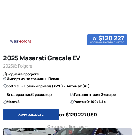
≈ $120 227
стоимость авто в китае
2025 Maserati Grecale EV
2025款 Folgore
37 дней в продаже
Импорт из-за границы · Пекин
558 л.с. • Полный привод (AWD) • Автомат (AT)
Внедорожник/Кроссовер
Тип двигателя: Электро
Мест: 5
Разгон 0-100: 4.1 с
от $120 227
USD
Хочу заказать
Смотреть больше