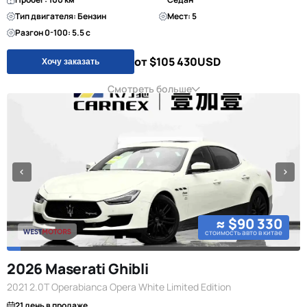
Тип двигателя: Бензин
Мест: 5
Разгон 0-100: 5.5 с
от $105 430
USD
Хочу заказать
Смотреть больше
≈ $90 330
стоимость авто в китае
2026 Maserati Ghibli
2021 2.0T Operabianca Opera White Limited Edition
21 день в продаже