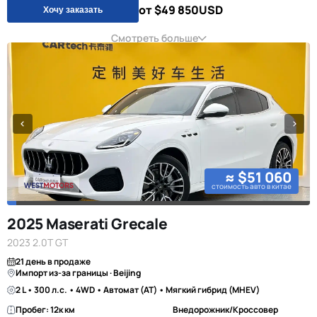
от $49 850
USD
Хочу заказать
Смотреть больше
≈ $51 060
стоимость авто в китае
2025 Maserati Grecale
2023 2.0T GT
21 день в продаже
Импорт из-за границы · Beijing
2 L • 300 л.с. • 4WD • Автомат (AT) • Мягкий гибрид (MHEV)
Пробег: 12к км
Внедорожник/Кроссовер