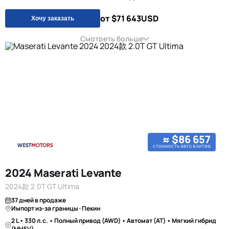
от $71 643
USD
Хочу заказать
Смотреть больше
≈ $86 657
стоимость авто в китае
2024 Maserati Levante
2024款 2.0T GT Ultima
37 дней в продаже
Импорт из-за границы · Пекин
2 L • 330 л.с. • Полный привод (AWD) • Автомат (AT) • Мягкий гибрид
(MHEV)