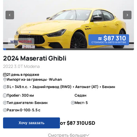
≈ $87 310
стоимость авто в китае
2024 Maserati Ghibli
2022 3.0T Modena
21 день в продаже
Импорт из-за границы · Wuhan
3 L • 349 л.с. • Задний привод (RWD) • Автомат (AT) • Бензин
Пробег: 300 км
Седан
Тип двигателя: Бензин
Мест: 5
Разгон 0-100: 5.5 с
от $87 310
USD
Хочу заказать
Смотреть больше