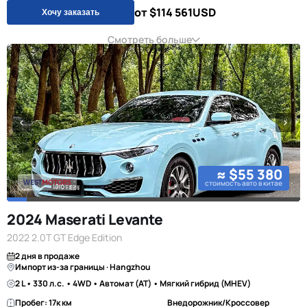
от $114 561
USD
Хочу заказать
Смотреть больше
≈ $55 380
стоимость авто в китае
2024 Maserati Levante
2022 2.0T GT Edge Edition
2 дня в продаже
Импорт из-за границы · Hangzhou
2 L • 330 л.с. • 4WD • Автомат (AT) • Мягкий гибрид (MHEV)
Пробег: 17к км
Внедорожник/Кроссовер