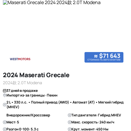
≈ $71 643
стоимость авто в китае
2024 Maserati Grecale
2024款 2.0T Modena
37 дней в продаже
Импорт из-за границы · Пекин
2 L • 330 л.с. • Полный привод (AWD) • Автомат (AT) • Мягкий гибрид
(MHEV)
Внедорожник/Кроссовер
Тип двигателя: Гибрид MHEV
Мест: 5
Макс. скорость: 240 км/ч
Разгон 0-100: 5.3 с
Крут. момент: 450 Нм