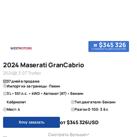
≈ $345 326
стоимость авто в китае
2024 Maserati GranCabrio
2024款 3.0T Trofeo
37 дней в продаже
Импорт из-за границы · Пекин
3 L • 551 л.с. • 4WD • Автомат (AT) • Бензин
Кабриолет
Тип двигателя: Бензин
Мест: 4
Разгон 0-100: 3.6 с
от $345 326
USD
Хочу заказать
Смотреть больше