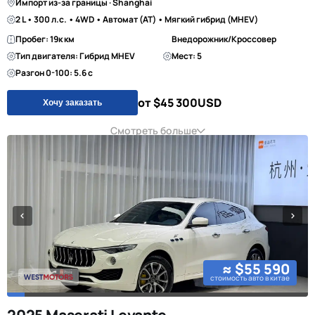
Импорт из-за границы · Shanghai
2 L • 300 л.с. • 4WD • Автомат (AT) • Мягкий гибрид (MHEV)
Пробег: 19к км
Внедорожник/Кроссовер
Тип двигателя: Гибрид MHEV
Мест: 5
Разгон 0-100: 5.6 с
от $45 300
USD
Хочу заказать
Смотреть больше
≈ $55 590
стоимость авто в китае