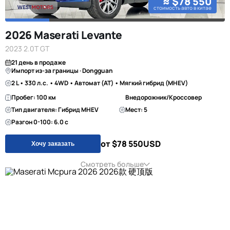
≈ $78 550
стоимость авто в китае
2026 Maserati Levante
2023 2.0T GT
21 день в продаже
Импорт из-за границы · Dongguan
2 L • 330 л.с. • 4WD • Автомат (AT) • Мягкий гибрид (MHEV)
Пробег: 100 км
Внедорожник/Кроссовер
Тип двигателя: Гибрид MHEV
Мест: 5
Разгон 0-100: 6.0 с
от $78 550
USD
Хочу заказать
Смотреть больше