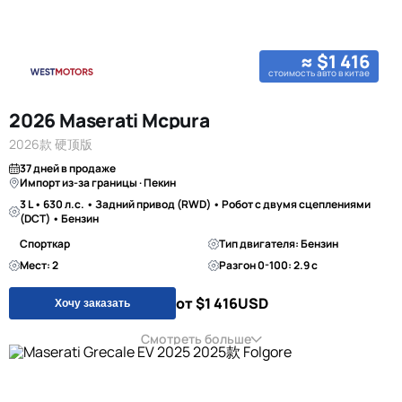
≈ $1 416
стоимость авто в китае
2026 Maserati Mcpura
2026款 硬顶版
37 дней в продаже
Импорт из-за границы · Пекин
3 L • 630 л.с. • Задний привод (RWD) • Робот с двумя сцеплениями
(DCT) • Бензин
Спорткар
Тип двигателя: Бензин
Мест: 2
Разгон 0-100: 2.9 с
от $1 416
USD
Хочу заказать
Смотреть больше