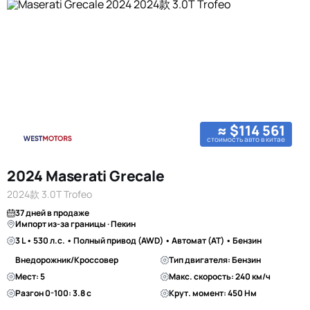
≈ $114 561
стоимость авто в китае
2024 Maserati Grecale
2024款 3.0T Trofeo
37 дней в продаже
Импорт из-за границы · Пекин
3 L • 530 л.с. • Полный привод (AWD) • Автомат (AT) • Бензин
Внедорожник/Кроссовер
Тип двигателя: Бензин
Мест: 5
Макс. скорость: 240 км/ч
Разгон 0-100: 3.8 с
Крут. момент: 450 Нм