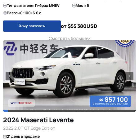
Тип двигателя: Гибрид MHEV
Мест: 5
Разгон 0-100: 6.0 с
от $55 380
USD
Хочу заказать
Смотреть больше
≈ $57 100
стоимость авто в китае
2024 Maserati Levante
2022 2.0T GT Edge Edition
21 день в продаже