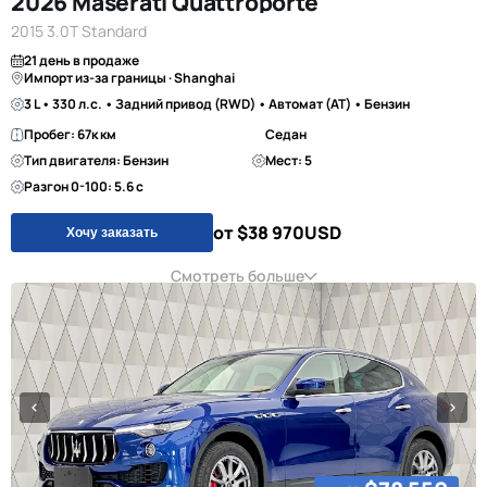
2026 Maserati Quattroporte
2015 3.0T Standard
21 день в продаже
Импорт из-за границы · Shanghai
3 L • 330 л.с. • Задний привод (RWD) • Автомат (AT) • Бензин
Пробег: 67к км
Седан
Тип двигателя: Бензин
Мест: 5
Разгон 0-100: 5.6 с
от $38 970
USD
Хочу заказать
Смотреть больше