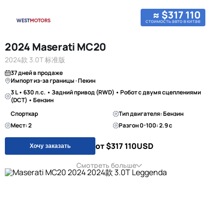
≈ $317 110
стоимость авто в китае
2024 Maserati MC20
2024款 3.0T 标准版
37 дней в продаже
Импорт из-за границы · Пекин
3 L • 630 л.с. • Задний привод (RWD) • Робот с двумя сцеплениями
(DCT) • Бензин
Спорткар
Тип двигателя: Бензин
Мест: 2
Разгон 0-100: 2.9 с
от $317 110
USD
Хочу заказать
Смотреть больше