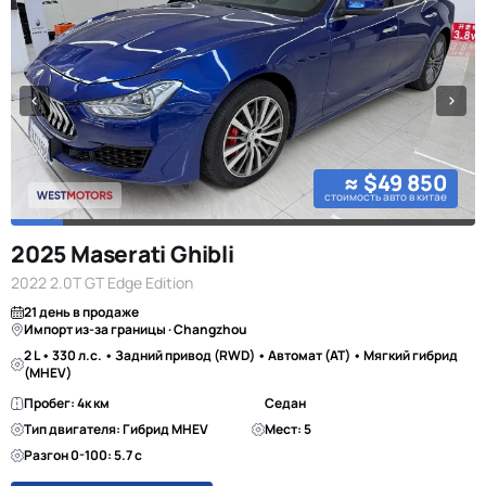
≈ $49 850
стоимость авто в китае
2025 Maserati Ghibli
2022 2.0T GT Edge Edition
21 день в продаже
Импорт из-за границы · Changzhou
2 L • 330 л.с. • Задний привод (RWD) • Автомат (AT) • Мягкий гибрид
(MHEV)
Пробег: 4к км
Седан
Тип двигателя: Гибрид MHEV
Мест: 5
Разгон 0-100: 5.7 с