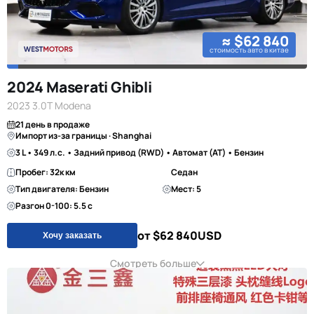
≈ $62 840
стоимость авто в китае
2024 Maserati Ghibli
2023 3.0T Modena
21 день в продаже
Импорт из-за границы · Shanghai
3 L • 349 л.с. • Задний привод (RWD) • Автомат (AT) • Бензин
Пробег: 32к км
Седан
Тип двигателя: Бензин
Мест: 5
Разгон 0-100: 5.5 с
от $62 840
USD
Хочу заказать
Смотреть больше