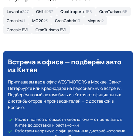
Levante
347
Ghibli
267
Quattroporte
155
GranTurismo
55
Grecale
41
MC20
23
GranCabrio
10
Mcpura
2
Grecale EV
1
GranTurismo EV
1
Встреча в офисе — подберём авто
из Китая
Приглашаем вас в офис WESTMOTORS в Москве, Санкт-
Петербурге или Краснодаре на персональную встречу.
Подберём новый автомобиль из Китая от официальных
дистрибьюторов и производителей — с доставкой в
Россию.
Расчёт полной стоимости «под ключ» — от цены авто в
Китае до доставки и растаможки
Работаем напрямую с официальными дистрибьюторами