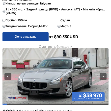
Импорт из-за границы · Taiyuan
2 L • 330 л.с. • Задний привод (RWD) • Автомат (AT) • Мягкий гибрид
(MHEV)
Пробег: 100 км
Седан
Тип двигателя: Гибрид MHEV
Мест: 5
от $90 330
USD
Хочу заказать
Смотреть больше
≈ $38 970
стоимость авто в китае