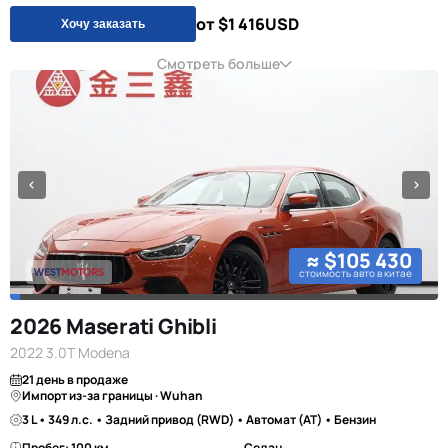
от $1 416
USD
Хочу заказать
Смотреть больше
≈ $105 430
стоимость авто в китае
2026 Maserati Ghibli
2022 3.0T Modena
21 день в продаже
Импорт из-за границы · Wuhan
3 L • 349 л.с. • Задний привод (RWD) • Автомат (AT) • Бензин
Пробег: 100 км
Седан