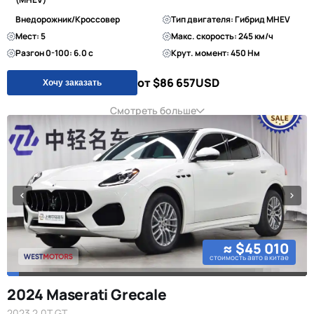
Внедорожник/Кроссовер
Тип двигателя: Гибрид MHEV
Мест: 5
Макс. скорость: 245 км/ч
Разгон 0-100: 6.0 с
Крут. момент: 450 Нм
от $86 657
USD
Хочу заказать
Смотреть больше
≈ $45 010
стоимость авто в китае
2024 Maserati Grecale
2023 2.0T GT