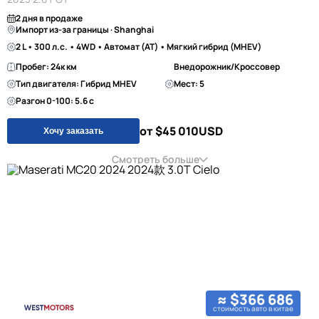
2 дня в продаже
Импорт из-за границы · Shanghai
2 L • 300 л.с. • 4WD • Автомат (AT) • Мягкий гибрид (MHEV)
Пробег: 24к км
Внедорожник/Кроссовер
Тип двигателя: Гибрид MHEV
Мест: 5
Разгон 0-100: 5.6 с
от $45 010
USD
Хочу заказать
Смотреть больше
≈ $366 686
стоимость авто в китае