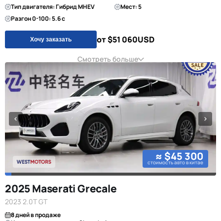
Тип двигателя: Гибрид MHEV
Мест: 5
Разгон 0-100: 5.6 с
от $51 060
USD
Хочу заказать
Смотреть больше
≈ $45 300
стоимость авто в китае
2025 Maserati Grecale
2023 2.0T GT
8 дней в продаже