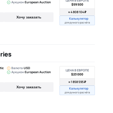
ЦЕНА В ЕВРОПЕ
Аукцион:
European Auction
$59 500
≈ 4 808 104 ₽
Хочу заказать
Калькулятор
для ручного расчёта
ries
tic
Валюта:
USD
ЦЕНА В ЕВРОПЕ
Аукцион:
European Auction
$23 000
≈ 1 858 595 ₽
Хочу заказать
Калькулятор
для ручного расчёта