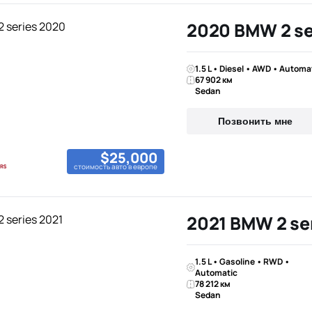
2020 BMW 2 se
1.5 L • Diesel • AWD • Automa
67 902 км
Sedan
Позвонить мне
$25,000
стоимость авто в европе
2021 BMW 2 se
1.5 L • Gasoline • RWD •
Automatic
78 212 км
Sedan