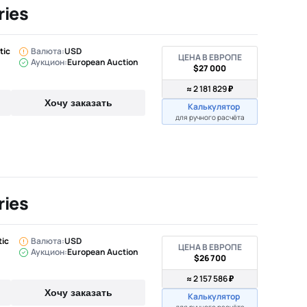
ries
tic
Валюта:
USD
ЦЕНА В ЕВРОПЕ
Аукцион:
European Auction
$27 000
≈ 2 181 829 ₽
Хочу заказать
Калькулятор
для ручного расчёта
ries
tic
Валюта:
USD
ЦЕНА В ЕВРОПЕ
Аукцион:
European Auction
$26 700
≈ 2 157 586 ₽
Хочу заказать
Калькулятор