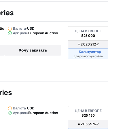
ries
tic
Валюта:
USD
ЦЕНА В ЕВРОПЕ
Аукцион:
European Auction
$25 000
≈ 2 020 212 ₽
Хочу заказать
Калькулятор
для ручного расчёта
ries
Валюта:
USD
ЦЕНА В ЕВРОПЕ
Аукцион:
European Auction
$25 450
≈ 2 056 576 ₽