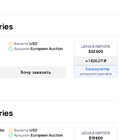
ries
Валюта:
USD
ЦЕНА В ЕВРОПЕ
Аукцион:
European Auction
$22 600
≈ 1 826 271 ₽
Калькулятор
Хочу заказать
для ручного расчёта
ries
tic
Валюта:
USD
ЦЕНА В ЕВРОПЕ
Аукцион:
European Auction
$19 600