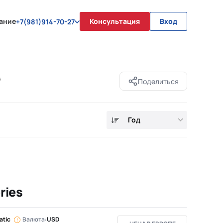
ание
Консультация
Вход
+7(981)914-70-27
4
Поделиться
Год
ries
atic
Валюта:
USD