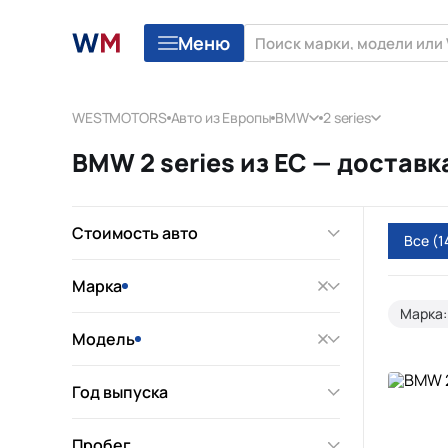
Меню
WESTMOTORS
Авто из Европы
BMW
2 series
BMW 2 series из ЕС — достав
Стоимость авто
Все
(1
Марка
Марка
Модель
Год выпуска
Пробег