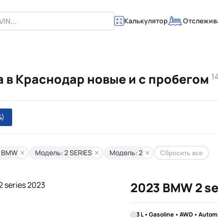
Калькулятор
Отслежив
ка в Краснодар новые и с пробегом
1
4)
: BMW
Модель: 2 SERIES
Модель: 2
Сбросить все
2023 BMW 2 se
3 L • Gasoline • AWD • Autom