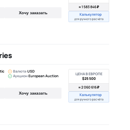
≈ 1 583 846 ₽
Хочу заказать
Калькулятор
для ручного расчёта
ries
tic
Валюта:
USD
ЦЕНА В ЕВРОПЕ
Аукцион:
European Auction
$25 500
≈ 2 060 616 ₽
Хочу заказать
Калькулятор
для ручного расчёта