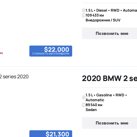
1.5 L • Diesel • RWD • Automa
109 433 км
Внедорожник / SUV
Позвонить мне
$22,000
стоимость авто в европе
2020 BMW 2 se
1.5 L • Gasoline • RWD •
Automatic
89 540 км
Sedan
Позвонить мне
$21,300