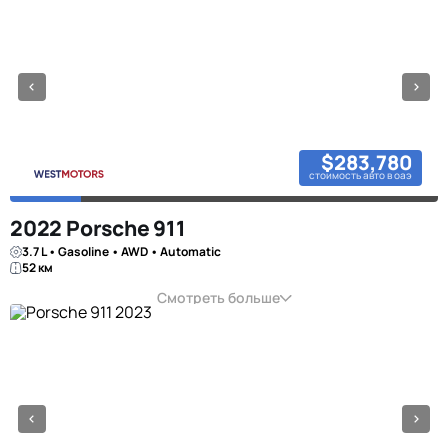
$283,780
стоимость авто в оаэ
2022 Porsche 911
3.7 L • Gasoline • AWD • Automatic
52 км
Смотреть больше