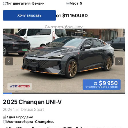
Тип двигателя: Бензин
Мест: 5
от $11 160
USD
Хочу заказать
Смотреть больше
≈ $9 950
стоимость авто в китае
2025 Changan UNI-V
2024 1.5T Deluxe Sport
3 дня в продаже
Местная сборка · Changzhou