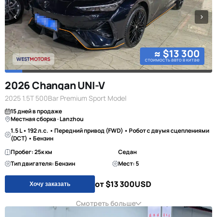
≈ $13 300
стоимость авто в китае
2026 Changan UNI-V
2025 1.5T 500Bar Premium Sport Model
15 дней в продаже
Местная сборка · Lanzhou
1.5 L • 192 л.с. • Передний привод (FWD) • Робот с двумя сцеплениями
(DCT) • Бензин
Пробег: 25к км
Седан
Тип двигателя: Бензин
Мест: 5
от $13 300
USD
Хочу заказать
Смотреть больше