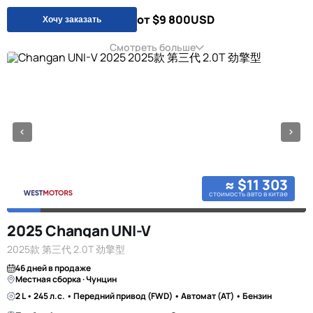
от $9 800
USD
Хочу заказать
Смотреть больше
≈ $11 303
стоимость авто в китае
2025 Changan UNI-V
2025款 第三代 2.0T 劲擎型
46 дней в продаже
Местная сборка · Чунцин
2 L • 245 л.с. • Передний привод (FWD) • Автомат (AT) • Бензин