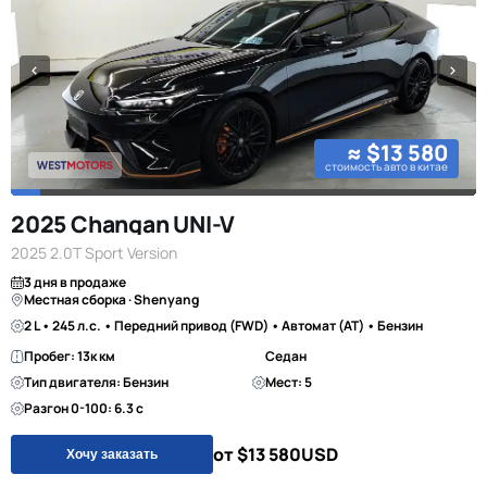
≈ $13 580
стоимость авто в китае
2025 Changan UNI-V
2025 2.0T Sport Version
3 дня в продаже
Местная сборка · Shenyang
2 L • 245 л.с. • Передний привод (FWD) • Автомат (AT) • Бензин
Пробег: 13к км
Седан
Тип двигателя: Бензин
Мест: 5
Разгон 0-100: 6.3 с
от $13 580
USD
Хочу заказать