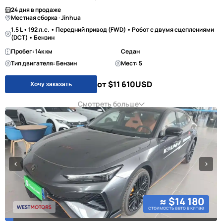
24 дня в продаже
Местная сборка · Jinhua
1.5 L • 192 л.с. • Передний привод (FWD) • Робот с двумя сцеплениями
(DCT) • Бензин
Пробег: 14к км
Седан
Тип двигателя: Бензин
Мест: 5
от $11 610
USD
Хочу заказать
Смотреть больше
≈ $14 180
стоимость авто в китае