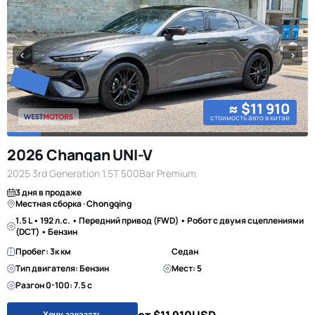
≈ $11 910
стоимость авто в китае
2026 Changan UNI-V
2025 3rd Generation 1.5T 500Bar Premium
3 дня в продаже
Местная сборка · Chongqing
1.5 L • 192 л.с. • Передний привод (FWD) • Робот с двумя сцеплениями
(DCT) • Бензин
Пробег: 3к км
Седан
Тип двигателя: Бензин
Мест: 5
Разгон 0-100: 7.5 с
Хочу заказать