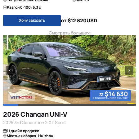
Разгон 0-100: 6.3 с
от $12 820
USD
Хочу заказать
Смотреть больше
≈ $14 630
стоимость авто в китае
2026 Changan UNI-V
2025 3rd Generation 2.0T Sport
11 дней в продаже
Местная сборка · Huizhou