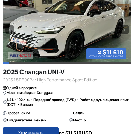
≈ $11 610
стоимость авто в китае
2025 Changan UNI-V
2025 1.5T 500Bar High Performance Sport Edition
9 дней в продаже
Местная сборка · Dongguan
1.5 L • 192 л.с. • Передний привод (FWD) • Робот с двумя сцеплениями
(DCT) • Бензин
Пробег: 8к км
Седан
Тип двигателя: Бензин
Мест: 5
от $11 610
USD
Хочу заказать