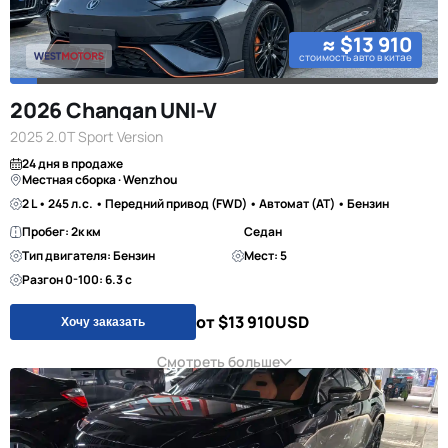
≈ $13 910
стоимость авто в китае
2026 Changan UNI-V
2025 2.0T Sport Version
24 дня в продаже
Местная сборка · Wenzhou
2 L • 245 л.с. • Передний привод (FWD) • Автомат (AT) • Бензин
Пробег: 2к км
Седан
Тип двигателя: Бензин
Мест: 5
Разгон 0-100: 6.3 с
от $13 910
USD
Хочу заказать
Смотреть больше