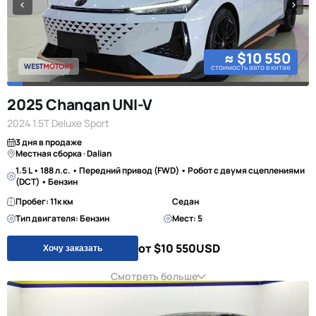
≈ $10 550
стоимость авто в китае
2025 Changan UNI-V
2024 1.5T Deluxe Sport
3 дня в продаже
Местная сборка · Dalian
1.5 L • 188 л.с. • Передний привод (FWD) • Робот с двумя сцеплениями
(DCT) • Бензин
Пробег: 11к км
Седан
Тип двигателя: Бензин
Мест: 5
от $10 550
USD
Хочу заказать
Смотреть больше