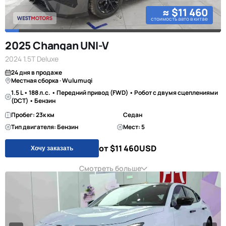
≈ $11 460
стоимость авто в китае
2025 Changan UNI-V
2024 1.5T Deluxe
24 дня в продаже
Местная сборка · Wulumuqi
1.5 L • 188 л.с. • Передний привод (FWD) • Робот с двумя сцеплениями
(DCT) • Бензин
Пробег: 23к км
Седан
Тип двигателя: Бензин
Мест: 5
от $11 460
USD
Хочу заказать
Смотреть больше