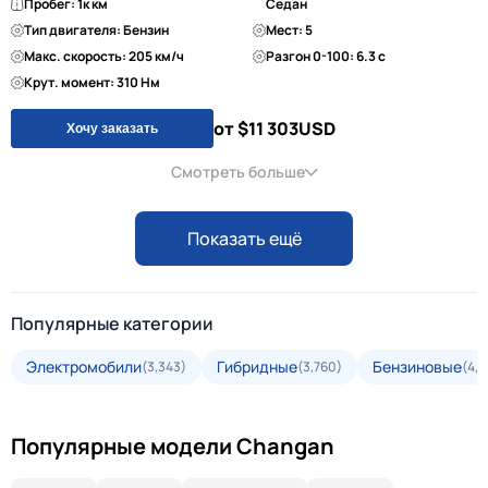
Пробег: 1к км
Седан
Тип двигателя: Бензин
Мест: 5
Макс. скорость: 205 км/ч
Разгон 0-100: 6.3 с
Крут. момент: 310 Нм
от $11 303
USD
Хочу заказать
Смотреть больше
Показать ещё
Популярные категории
Электромобили
Гибридные
Бензиновые
(3,343)
(3,760)
(4,3
Популярные модели Changan