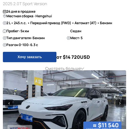
2025 2.0T Sport Version
24 дня в продаже
Местная сборка · Hengshui
2 L • 245 л.с. • Передний привод (FWD) • Автомат (AT) • Бензин
Пробег: 5к км
Седан
Тип двигателя: Бензин
Мест: 5
Разгон 0-100: 6.3 с
от $14 720
USD
Хочу заказать
Смотреть больше
≈ $11 540
стоимость авто в китае