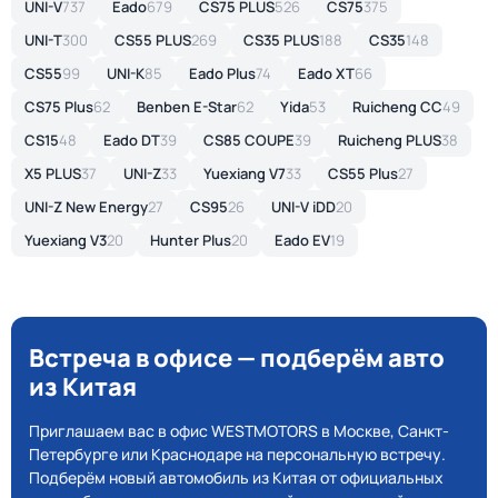
UNI-V
737
Eado
679
CS75 PLUS
526
CS75
375
UNI-T
300
CS55 PLUS
269
CS35 PLUS
188
CS35
148
CS55
99
UNI-K
85
Eado Plus
74
Eado XT
66
CS75 Plus
62
Benben E-Star
62
Yida
53
Ruicheng CC
49
CS15
48
Eado DT
39
CS85 COUPE
39
Ruicheng PLUS
38
X5 PLUS
37
UNI-Z
33
Yuexiang V7
33
CS55 Plus
27
UNI-Z New Energy
27
CS95
26
UNI-V iDD
20
Yuexiang V3
20
Hunter Plus
20
Eado EV
19
Встреча в офисе — подберём авто
из Китая
Приглашаем вас в офис WESTMOTORS в Москве, Санкт-
Петербурге или Краснодаре на персональную встречу.
Подберём новый автомобиль из Китая от официальных