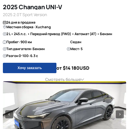
2025 Changan UNI-V
2025 2.0T Sport Version
24 дня в продаже
Местная сборка · Xuchang
2 L • 245 л.с. • Передний привод (FWD) • Автомат (AT) • Бензин
Пробег: 900 км
Седан
Тип двигателя: Бензин
Мест: 5
Разгон 0-100: 6.3 с
от $14 180
USD
Хочу заказать
Смотреть больше