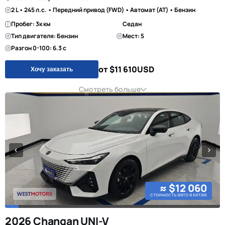
2 L • 245 л.с. • Передний привод (FWD) • Автомат (AT) • Бензин
Пробег: 3к км
Седан
Тип двигателя: Бензин
Мест: 5
Разгон 0-100: 6.3 с
от $11 610
USD
Хочу заказать
Смотреть больше
≈ $12 060
стоимость авто в китае
2026 Changan UNI-V