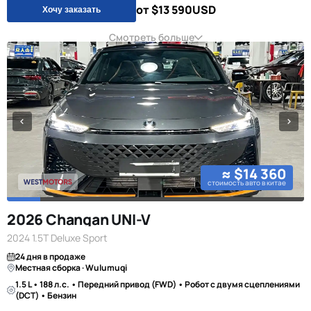
от $13 590
USD
Хочу заказать
Смотреть больше
≈ $14 360
стоимость авто в китае
2026 Changan UNI-V
2024 1.5T Deluxe Sport
24 дня в продаже
Местная сборка · Wulumuqi
1.5 L • 188 л.с. • Передний привод (FWD) • Робот с двумя сцеплениями
(DCT) • Бензин