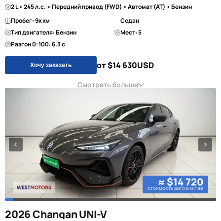
2 L • 245 л.с. • Передний привод (FWD) • Автомат (AT) • Бензин
Пробег: 9к км
Седан
Тип двигателя: Бензин
Мест: 5
Разгон 0-100: 6.3 с
от $14 630
USD
Хочу заказать
Смотреть больше
≈ $14 720
стоимость авто в китае
2026 Changan UNI-V