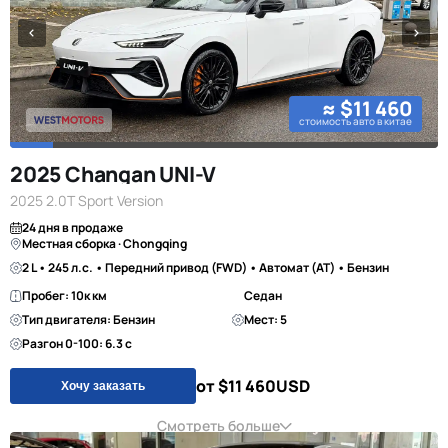
≈ $11 460
стоимость авто в китае
2025 Changan UNI-V
2025 2.0T Sport Version
24 дня в продаже
Местная сборка · Chongqing
2 L • 245 л.с. • Передний привод (FWD) • Автомат (AT) • Бензин
Пробег: 10к км
Седан
Тип двигателя: Бензин
Мест: 5
Разгон 0-100: 6.3 с
от $11 460
USD
Хочу заказать
Смотреть больше