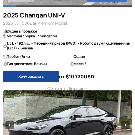
2025 Changan UNI-V
2025 1.5T 500Bar Premium Model
24 дня в продаже
Местная сборка · Zhengzhou
1.5 L • 192 л.с. • Передний привод (FWD) • Робот с двумя сцеплениями
(DCT) • Бензин
Пробег: 7к км
Седан
Тип двигателя: Бензин
Мест: 5
от $10 730
USD
Хочу заказать
Смотреть больше