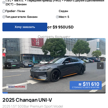
1.5 L • 188 л.с. • Передний привод (FWD) • Робот с двумя сцеплениями
(DCT) • Бензин
Пробег: 11к км
Седан
Тип двигателя: Бензин
Мест: 5
от $9 950
USD
Хочу заказать
Смотреть больше
≈ $11 610
стоимость авто в китае
2025 Changan UNI-V
2025 1.5T 500Bar Premium Sport Model