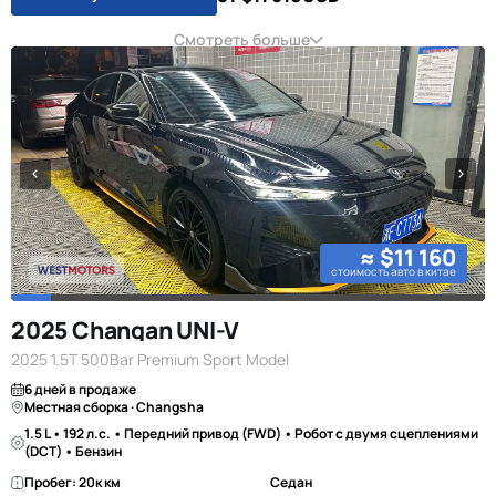
Смотреть больше
≈ $11 160
стоимость авто в китае
2025 Changan UNI-V
2025 1.5T 500Bar Premium Sport Model
6 дней в продаже
Местная сборка · Changsha
1.5 L • 192 л.с. • Передний привод (FWD) • Робот с двумя сцеплениями
(DCT) • Бензин
Пробег: 20к км
Седан