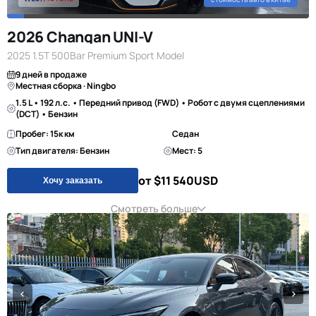
2026 Changan UNI-V
2025 1.5T 500Bar Premium Sport Model
9 дней в продаже
Местная сборка · Ningbo
1.5 L • 192 л.с. • Передний привод (FWD) • Робот с двумя сцеплениями
(DCT) • Бензин
Пробег: 15к км
Седан
Тип двигателя: Бензин
Мест: 5
от $11 540
USD
Хочу заказать
Смотреть больше