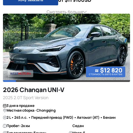
от $11 910
USD
Смотреть больше
≈ $12 820
стоимость авто в китае
2026 Changan UNI-V
2025 2.0T Sport Version
3 дня в продаже
Местная сборка · Chongqing
2 L • 245 л.с. • Передний привод (FWD) • Автомат (AT) • Бензин
Пробег: 2к км
Седан
Тип двигателя: Бензин
Мест: 5