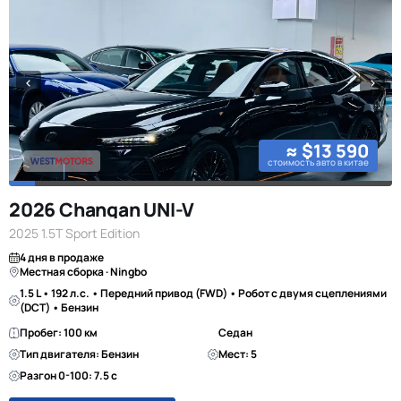
≈ $13 590
стоимость авто в китае
2026 Changan UNI-V
2025 1.5T Sport Edition
4 дня в продаже
Местная сборка · Ningbo
1.5 L • 192 л.с. • Передний привод (FWD) • Робот с двумя сцеплениями
(DCT) • Бензин
Пробег: 100 км
Седан
Тип двигателя: Бензин
Мест: 5
Разгон 0-100: 7.5 с