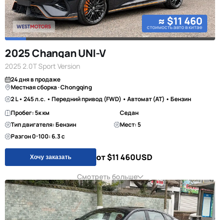
≈ $11 460
стоимость авто в китае
2025 Changan UNI-V
2025 2.0T Sport Version
24 дня в продаже
Местная сборка · Chongqing
2 L • 245 л.с. • Передний привод (FWD) • Автомат (AT) • Бензин
Пробег: 5к км
Седан
Тип двигателя: Бензин
Мест: 5
Разгон 0-100: 6.3 с
от $11 460
USD
Хочу заказать
Смотреть больше