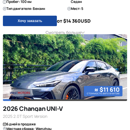
Пробег: 100 км
Седан
Тип двигателя: Бензин
Мест: 5
от $14 360
USD
Хочу заказать
Смотреть больше
≈ $11 610
стоимость авто в китае
2026 Changan UNI-V
2025 2.0T Sport Version
6 дней в продаже
Местная сборка · Wenzhou