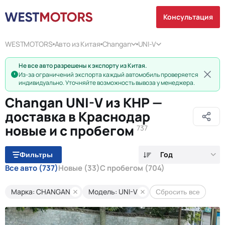
Консультация
WESTMOTORS
Авто из Китая
Changan
UNI-V
Не все авто разрешены к экспорту из Китая.
Из-за ограничений экспорта каждый автомобиль проверяется
индивидуально. Уточняйте возможность вывоза у менеджера.
Changan UNI-V из КНР —
доставка в Краснодар
новые и с пробегом
737
Год
Фильтры
Все авто
(737)
Новые
(33)
С пробегом
(704)
Марка: CHANGAN
Модель: UNI-V
Сбросить все