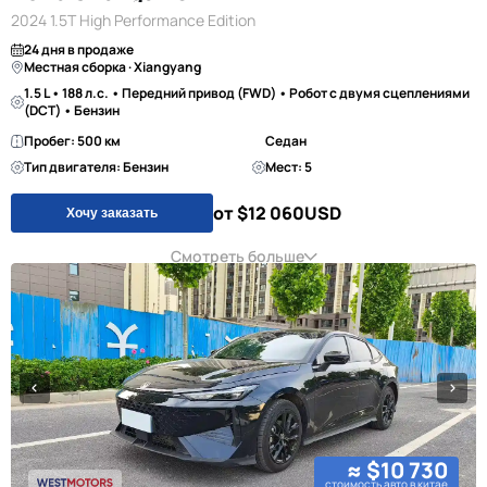
2024 1.5T High Performance Edition
24 дня в продаже
Местная сборка · Xiangyang
1.5 L • 188 л.с. • Передний привод (FWD) • Робот с двумя сцеплениями
(DCT) • Бензин
Пробег: 500 км
Седан
Тип двигателя: Бензин
Мест: 5
от $12 060
USD
Хочу заказать
Смотреть больше
≈ $10 730
стоимость авто в китае