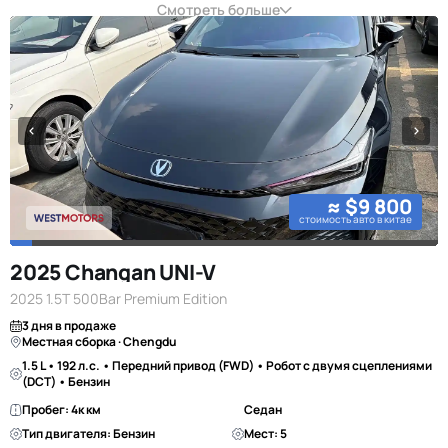
Смотреть больше
≈ $9 800
стоимость авто в китае
2025 Changan UNI-V
2025 1.5T 500Bar Premium Edition
3 дня в продаже
Местная сборка · Chengdu
1.5 L • 192 л.с. • Передний привод (FWD) • Робот с двумя сцеплениями
(DCT) • Бензин
Пробег: 4к км
Седан
Тип двигателя: Бензин
Мест: 5