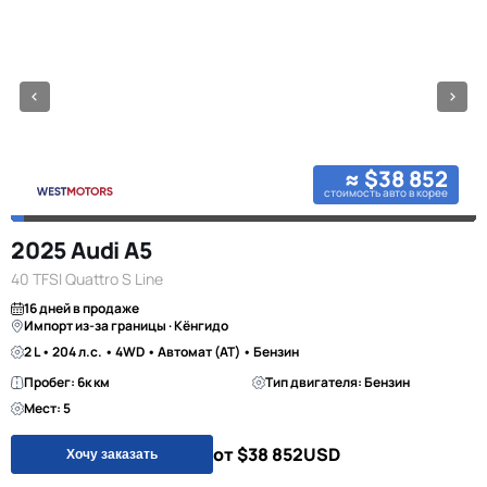
≈ $38 852
стоимость авто в корее
2025 Audi A5
40 TFSI Quattro S Line
16 дней в продаже
Импорт из-за границы · Кёнгидо
2 L • 204 л.с. • 4WD • Автомат (AT) • Бензин
Пробег: 6к км
Тип двигателя: Бензин
Мест: 5
от $38 852
USD
Хочу заказать