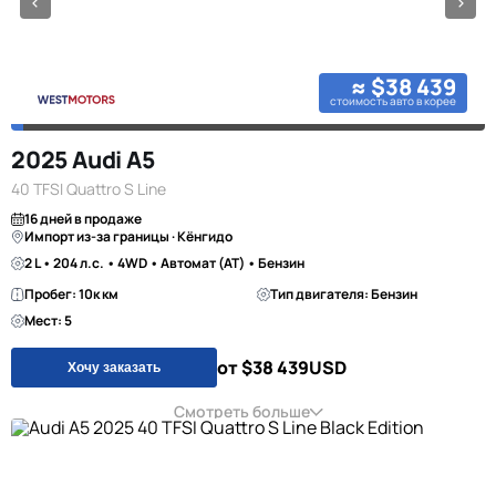
≈ $38 439
стоимость авто в корее
2025 Audi A5
40 TFSI Quattro S Line
16 дней в продаже
Импорт из-за границы · Кёнгидо
2 L • 204 л.с. • 4WD • Автомат (AT) • Бензин
Пробег: 10к км
Тип двигателя: Бензин
Мест: 5
от $38 439
USD
Хочу заказать
Смотреть больше