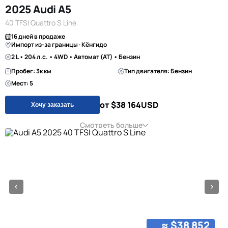
2025 Audi A5
40 TFSI Quattro S Line
16 дней в продаже
Импорт из-за границы · Кёнгидо
2 L • 204 л.с. • 4WD • Автомат (AT) • Бензин
Пробег: 3к км
Тип двигателя: Бензин
Мест: 5
от $38 164
USD
Хочу заказать
Смотреть больше
≈ $38 852