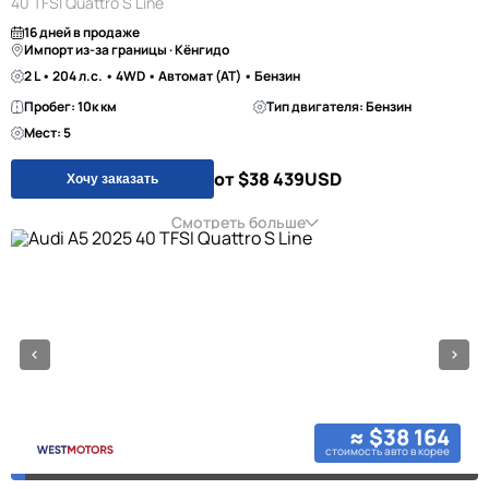
40 TFSI Quattro S Line
16 дней в продаже
Импорт из-за границы · Кёнгидо
2 L • 204 л.с. • 4WD • Автомат (AT) • Бензин
Пробег: 10к км
Тип двигателя: Бензин
Мест: 5
от $38 439
USD
Хочу заказать
Смотреть больше
≈ $38 164
стоимость авто в корее