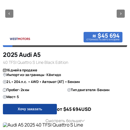
≈ $45 694
стоимость авто в корее
2025 Audi A5
40 TFSI Quattro S Line Black Edition
16 дней в продаже
Импорт из-за границы · Кёнгидо
2 L • 204 л.с. • 4WD • Автомат (AT) • Бензин
Пробег: 2к км
Тип двигателя: Бензин
Мест: 5
от $45 694
USD
Хочу заказать
Смотреть больше