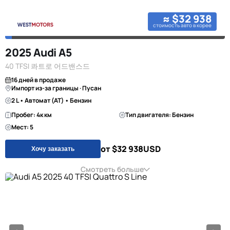
≈ $32 938
стоимость авто в корее
2025 Audi A5
40 TFSI 콰트로 어드밴스드
16 дней в продаже
Импорт из-за границы · Пусан
2 L • Автомат (AT) • Бензин
Пробег: 4к км
Тип двигателя: Бензин
Мест: 5
от $32 938
USD
Хочу заказать
Смотреть больше