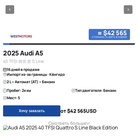
≈ $42 565
стоимость авто в корее
2025 Audi A5
45 TFSI 콰트로 S Line
16 дней в продаже
Импорт из-за границы · Кёнгидо
2 L • Автомат (AT) • Бензин
Пробег: 2к км
Тип двигателя: Бензин
Мест: 5
от $42 565
USD
Хочу заказать
Смотреть больше