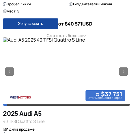
Пробег: 17к км
Тип двигателя: Бензин
Мест: 5
от $40 571
USD
Хочу заказать
Смотреть больше
≈ $37 751
стоимость авто в корее
2025 Audi A5
40 TFSI Quattro S Line
4 дня в продаже