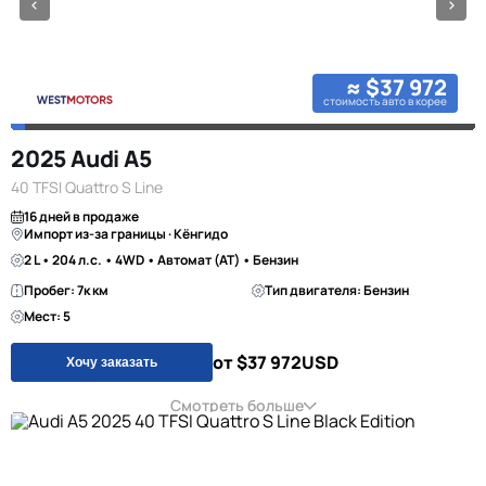
≈ $37 972
стоимость авто в корее
2025 Audi A5
40 TFSI Quattro S Line
16 дней в продаже
Импорт из-за границы · Кёнгидо
2 L • 204 л.с. • 4WD • Автомат (AT) • Бензин
Пробег: 7к км
Тип двигателя: Бензин
Мест: 5
от $37 972
USD
Хочу заказать
Смотреть больше