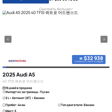
Смотреть больше
≈ $32 938
стоимость авто в корее
2025 Audi A5
40 TFSI 콰트로 어드밴스드
16 дней в продаже
Импорт из-за границы · Пусан
2 L • Автомат (AT) • Бензин
Пробег: 4к км
Тип двигателя: Бензин
Мест: 5