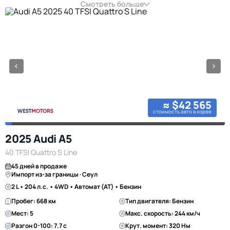
Смотреть больше
≈ $42 565
стоимость авто в корее
2025 Audi A5
40 TFSI Quattro S Line
45 дней в продаже
Импорт из-за границы · Сеул
2 L • 204 л.с. • 4WD • Автомат (AT) • Бензин
Пробег: 668 км
Тип двигателя: Бензин
Мест: 5
Макс. скорость: 244 км/ч
Разгон 0-100: 7.7 с
Крут. момент: 320 Нм