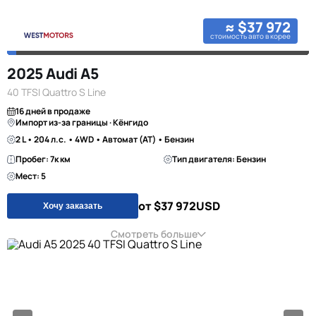
≈ $37 972
стоимость авто в корее
2025 Audi A5
40 TFSI Quattro S Line
16 дней в продаже
Импорт из-за границы · Кёнгидо
2 L • 204 л.с. • 4WD • Автомат (AT) • Бензин
Пробег: 7к км
Тип двигателя: Бензин
Мест: 5
от $37 972
USD
Хочу заказать
Смотреть больше