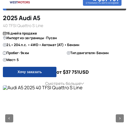
стоимость авто в корее
2025 Audi A5
40 TFSI Quattro S Line
16 дней в продаже
Импорт из-за границы · Пусан
2 L • 204 л.с. • 4WD • Автомат (AT) • Бензин
Пробег: 9к км
Тип двигателя: Бензин
Мест: 5
от $37 751
USD
Хочу заказать
Смотреть больше