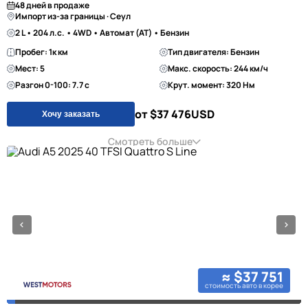
48 дней в продаже
Импорт из-за границы · Сеул
2 L • 204 л.с. • 4WD • Автомат (AT) • Бензин
Пробег: 1к км
Тип двигателя: Бензин
Мест: 5
Макс. скорость: 244 км/ч
Разгон 0-100: 7.7 с
Крут. момент: 320 Нм
от $37 476
USD
Хочу заказать
Смотреть больше
≈ $37 751
стоимость авто в корее