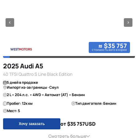
≈ $35 757
стоимость авто в корее
2025 Audi A5
40 TFSI Quattro S Line Black Edition
5 дней в продаже
Импорт из-за границы · Сеул
2 L • 204 л.с. • 4WD • Автомат (AT) • Бензин
Пробег: 12к км
Тип двигателя: Бензин
Мест: 5
от $35 757
USD
Хочу заказать
Смотреть больше