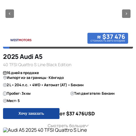
≈ $37 476
стоимость авто в корее
2025 Audi A5
40 TFSI Quattro S Line Black Edition
16 дней в продаже
Импорт из-за границы · Кёнгидо
2 L • 204 л.с. • 4WD • Автомат (AT) • Бензин
Пробег: 3к км
Тип двигателя: Бензин
Мест: 5
от $37 476
USD
Хочу заказать
Смотреть больше