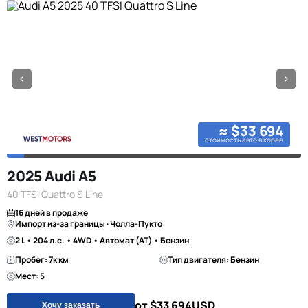
≈ $33 694
стоимость авто в корее
2025 Audi A5
40 TFSI Quattro S Line
16 дней в продаже
Импорт из-за границы · Чолла-Пукто
2 L • 204 л.с. • 4WD • Автомат (AT) • Бензин
Пробег: 7к км
Тип двигателя: Бензин
Мест: 5
от $33 694
USD
Хочу заказать