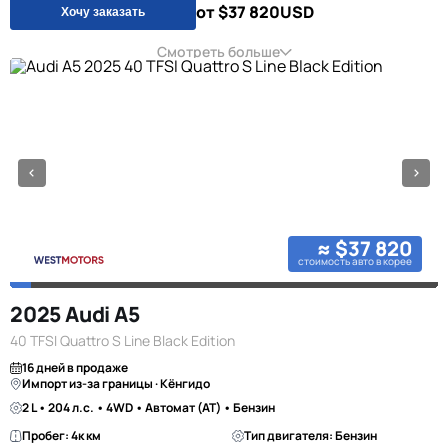
от $37 820
USD
Хочу заказать
Смотреть больше
≈ $37 820
стоимость авто в корее
2025 Audi A5
40 TFSI Quattro S Line Black Edition
16 дней в продаже
Импорт из-за границы · Кёнгидо
2 L • 204 л.с. • 4WD • Автомат (AT) • Бензин
Пробег: 4к км
Тип двигателя: Бензин