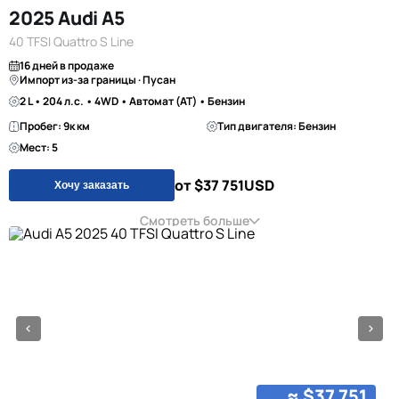
2025 Audi A5
40 TFSI Quattro S Line
16 дней в продаже
Импорт из-за границы · Пусан
2 L • 204 л.с. • 4WD • Автомат (AT) • Бензин
Пробег: 9к км
Тип двигателя: Бензин
Мест: 5
от $37 751
USD
Хочу заказать
Смотреть больше
≈ $37 751