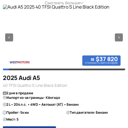
Смотреть больше
≈ $37 820
стоимость авто в корее
2025 Audi A5
40 TFSI Quattro S Line Black Edition
2 дня в продаже
Импорт из-за границы · Кёнгидо
2 L • 204 л.с. • 4WD • Автомат (AT) • Бензин
Пробег: 5к км
Тип двигателя: Бензин
Мест: 5