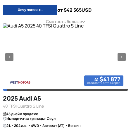
от $42 565
USD
Хочу заказать
Смотреть больше
≈ $41 877
стоимость авто в корее
2025 Audi A5
40 TFSI Quattro S Line
45 дней в продаже
Импорт из-за границы · Сеул
2 L • 204 л.с. • 4WD • Автомат (AT) • Бензин