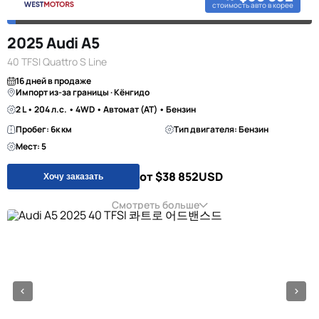
стоимость авто в корее
2025 Audi A5
40 TFSI Quattro S Line
16 дней в продаже
Импорт из-за границы · Кёнгидо
2 L • 204 л.с. • 4WD • Автомат (AT) • Бензин
Пробег: 6к км
Тип двигателя: Бензин
Мест: 5
от $38 852
USD
Хочу заказать
Смотреть больше