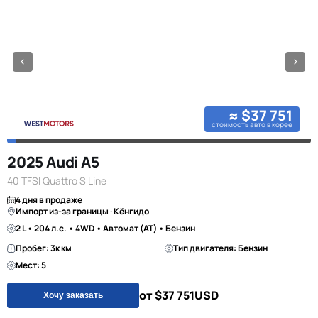
≈ $37 751
стоимость авто в корее
2025 Audi A5
40 TFSI Quattro S Line
4 дня в продаже
Импорт из-за границы · Кёнгидо
2 L • 204 л.с. • 4WD • Автомат (AT) • Бензин
Пробег: 3к км
Тип двигателя: Бензин
Мест: 5
от $37 751
USD
Хочу заказать