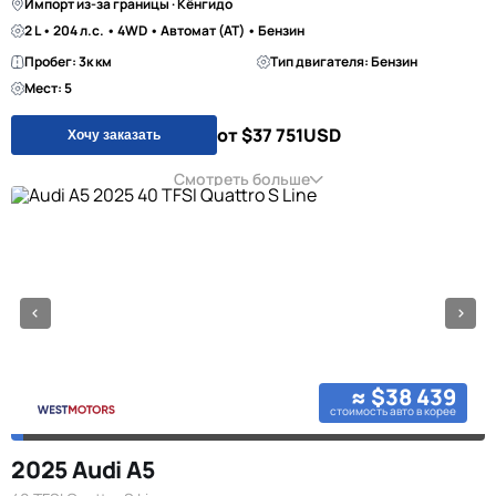
Импорт из-за границы · Кёнгидо
2 L • 204 л.с. • 4WD • Автомат (AT) • Бензин
Пробег: 3к км
Тип двигателя: Бензин
Мест: 5
от $37 751
USD
Хочу заказать
Смотреть больше
≈ $38 439
стоимость авто в корее
2025 Audi A5