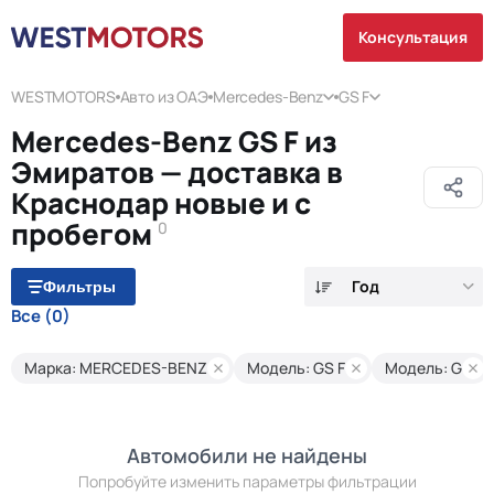
Консультация
WESTMOTORS
Авто из ОАЭ
Mercedes-Benz
GS F
Mercedes-Benz GS F из
Эмиратов — доставка в
Краснодар новые и с
пробегом
0
Год
Фильтры
Все
(0)
Марка: MERCEDES-BENZ
Модель: GS F
Модель: G
Автомобили не найдены
Попробуйте изменить параметры фильтрации