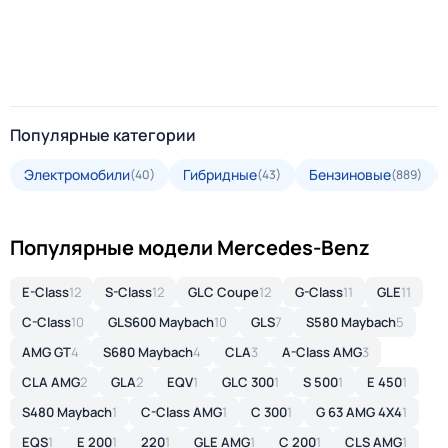
Популярные категории
Электромобили
Гибридные
Бензиновые
(40)
(43)
(889)
Популярные модели Mercedes-Benz
E-Class
12
S-Class
12
GLC Coupe
12
G-Class
11
GLE
11
C-Class
10
GLS600 Maybach
10
GLS
7
S580 Maybach
5
AMG GT
4
S680 Maybach
4
CLA
3
A-Class AMG
3
CLA AMG
2
GLA
2
EQV
1
GLC 300
1
S 500
1
E 450
1
S480 Maybach
1
C-Class AMG
1
C 300
1
G 63 AMG 4X4
1
EQS
1
E 200
1
220
1
GLE AMG
1
C 200
1
CLS AMG
1