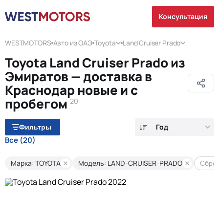
Консультация
WESTMOTORS
Авто из ОАЭ
Toyota
Land Cruiser Prado
Toyota Land Cruiser Prado из
Эмиратов — доставка в
Краснодар новые и с
пробегом
20
Год
Фильтры
Все
(20)
Марка: TOYOTA
Модель: LAND-CRUISER-PRADO
Сброс