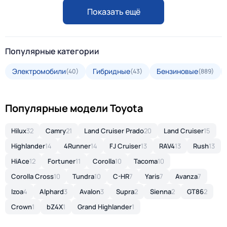
Показать ещё
Популярные категории
Электромобили
Гибридные
Бензиновые
(40)
(43)
(889)
Популярные модели Toyota
Hilux
32
Camry
21
Land Cruiser Prado
20
Land Cruiser
15
Highlander
14
4Runner
14
FJ Cruiser
13
RAV4
13
Rush
13
HiAce
12
Fortuner
11
Corolla
10
Tacoma
10
Corolla Cross
10
Tundra
10
C-HR
7
Yaris
7
Avanza
7
Izoa
4
Alphard
3
Avalon
3
Supra
2
Sienna
2
GT86
2
Crown
1
bZ4X
1
Grand Highlander
1