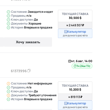
Состояние:
Заводится и едет
ТЕКУЩАЯ СТАВКА
Продавец:
n/a
30,500 $
Ключ доступен:
Да
Документы:
Хорошие
≈ 2 449 307 ₽
История:
Впервые в продаже
Калькулятор
для ручного расчёта
Хочу заказать
чт, 6 авг, 14:00
1ч 24м 10с
61373996
Состояние:
Нет информации
ТЕКУЩАЯ СТАВКА
Продавец:
n/a
10,200 $
Ключ доступен:
Да
Документы:
Требуют уточнения
≈ 819 113 ₽
История:
Впервые в продаже
Калькулятор
для ручного расчёта