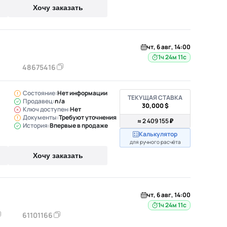
Хочу заказать
чт, 6 авг, 14:00
1ч 24м 10с
48675416
Состояние:
Нет информации
ТЕКУЩАЯ СТАВКА
Продавец:
n/a
30,000 $
Ключ доступен:
Нет
Документы:
Требуют уточнения
≈ 2 409 155 ₽
История:
Впервые в продаже
Калькулятор
для ручного расчёта
Хочу заказать
чт, 6 авг, 14:00
1ч 24м 10с
61101166