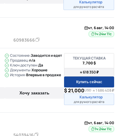
Калькулятор
для ручного расчёта
чт, 6 авг, 14:00
1ч 24м 10с
60983666
Состояние:
Заводится и едет
ТЕКУЩАЯ СТАВКА
Продавец:
n/a
7,700 $
Ключ доступен:
Да
Документы:
Хорошие
≈ 618 350 ₽
История:
Впервые в продаже
Купить сейчас
$ 21,000
USD
≈ 1 686 408 ₽
Хочу заказать
Калькулятор
для ручного расчёта
чт, 6 авг, 14:00
1ч 24м 10с
54039416