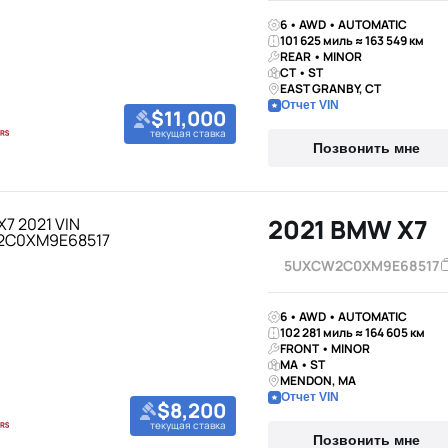
6 • AWD • AUTOMATIC
101 625 миль ≈ 163 549 км
REAR • MINOR
CT • ST
EAST GRANBY, CT
Отчет VIN
$11,000
текущая ставка
Позвонить мне
2021 BMW X7
5UXCW2C0XM9E68517
6 • AWD • AUTOMATIC
102 281 миль ≈ 164 605 км
FRONT • MINOR
MA • ST
MENDON, MA
Отчет VIN
$8,200
текущая ставка
Позвонить мне