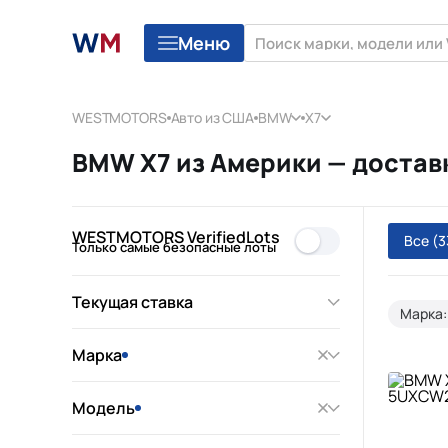
Меню
WESTMOTORS
Авто из США
BMW
X7
BMW X7 из Америки — достав
WESTMOTORS VerifiedLots
Все
(3
Только самые безопасные лоты
Текущая ставка
Марка
Марка
Модель