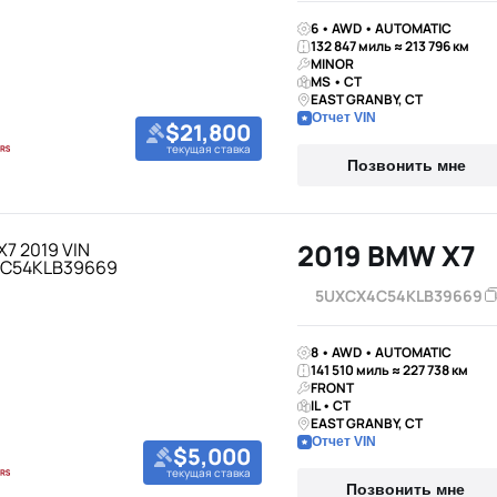
6 • AWD • AUTOMATIC
132 847 миль ≈ 213 796 км
MINOR
MS • CT
EAST GRANBY, CT
Отчет VIN
$21,800
текущая ставка
Позвонить мне
2019 BMW X7
5UXCX4C54KLB39669
8 • AWD • AUTOMATIC
141 510 миль ≈ 227 738 км
FRONT
IL • CT
EAST GRANBY, CT
Отчет VIN
$5,000
текущая ставка
Позвонить мне