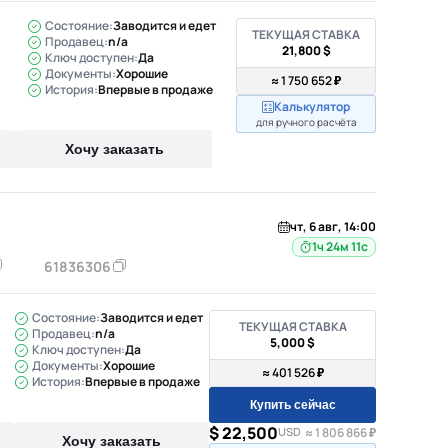
Состояние:
Заводится и едет
ТЕКУЩАЯ СТАВКА
Продавец:
n/a
21,800 $
Ключ доступен:
Да
Документы:
Хорошие
≈ 1 750 652 ₽
История:
Впервые в продаже
Калькулятор
для ручного расчёта
Хочу заказать
чт, 6 авг, 14:00
1ч 24м 10с
61836306
Состояние:
Заводится и едет
ТЕКУЩАЯ СТАВКА
Продавец:
n/a
5,000 $
Ключ доступен:
Да
Документы:
Хорошие
≈ 401 526 ₽
История:
Впервые в продаже
Купить сейчас
$ 22,500
USD
≈ 1 806 866 ₽
Хочу заказать