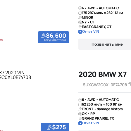
6 • AWD • AUTOMATIC
175 297 миль ≈ 282 112 км
MINOR
NY • CT
EAST GRANBY, CT
Отчет VIN
$6,600
текущая ставка
Позвонить мне
2020 BMW X7
5UXCW2C0XL0E74708
6 • AWD • AUTOMATIC
62 250 миль ≈ 100 181 км
FRONT • damage history
OK • RP
GRAND PRAIRIE, TX
Отчет VIN
$275