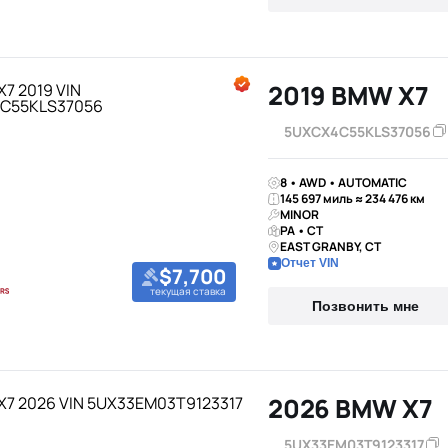
2019 BMW X7
5UXCX4C55KLS37056
8 • AWD • AUTOMATIC
145 697 миль ≈ 234 476 км
MINOR
PA • CT
EAST GRANBY, CT
Отчет VIN
$7,700
текущая ставка
Позвонить мне
2026 BMW X7
5UX33EM03T9123317