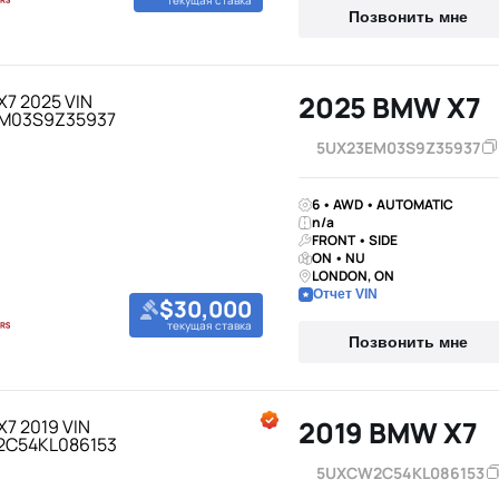
текущая ставка
Позвонить мне
2025 BMW X7
5UX23EM03S9Z35937
6 • AWD • AUTOMATIC
n/a
FRONT • SIDE
ON • NU
LONDON, ON
Отчет VIN
$30,000
текущая ставка
Позвонить мне
2019 BMW X7
5UXCW2C54KL086153