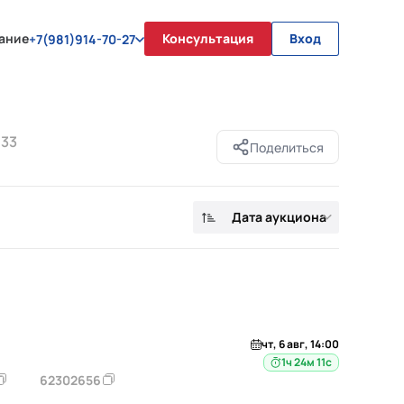
ание
Консультация
Вход
+7(981)914-70-27
м
33
Поделиться
Дата аукциона
чт, 6 авг, 14:00
1ч 24м 10с
62302656