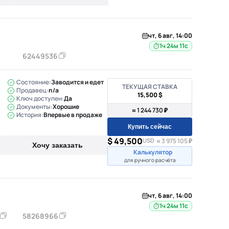
чт, 6 авг, 14:00
1ч 24м 10с
62449536
Состояние:
Заводится и едет
ТЕКУЩАЯ СТАВКА
Продавец:
n/a
15,500 $
Ключ доступен:
Да
Документы:
Хорошие
≈ 1 244 730 ₽
История:
Впервые в продаже
Купить сейчас
$ 49,500
USD
≈ 3 975 105 ₽
Хочу заказать
Калькулятор
для ручного расчёта
чт, 6 авг, 14:00
1ч 24м 10с
58268966