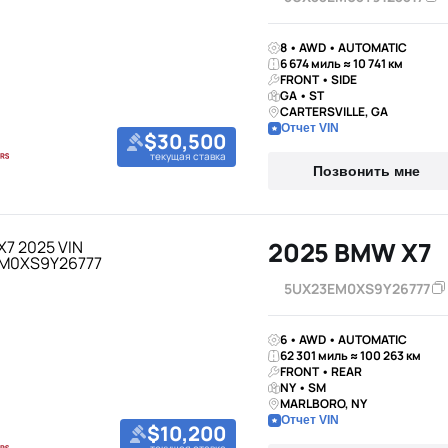
8 • AWD • AUTOMATIC
6 674 миль ≈ 10 741 км
FRONT • SIDE
GA • ST
CARTERSVILLE, GA
Отчет VIN
$30,500
текущая ставка
Позвонить мне
2025 BMW X7
5UX23EM0XS9Y26777
6 • AWD • AUTOMATIC
62 301 миль ≈ 100 263 км
FRONT • REAR
NY • SM
MARLBORO, NY
Отчет VIN
$10,200