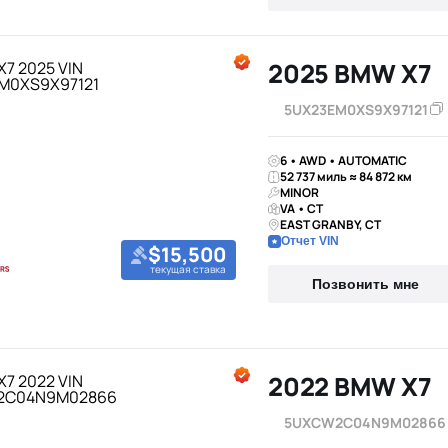
2025 BMW X7
5UX23EM0XS9X97121
6 • AWD • AUTOMATIC
52 737 миль ≈ 84 872 км
MINOR
VA • CT
EAST GRANBY, CT
Отчет VIN
$15,500
текущая ставка
Позвонить мне
2022 BMW X7
5UXCW2C04N9M02866