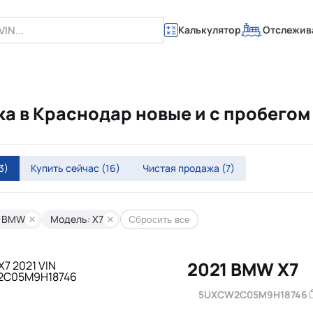
Калькулятор
Отслежив
ка в Краснодар новые и с пробего
3)
Купить сейчас
(16)
Чистая продажа
(7)
: BMW
Модель: X7
Сбросить все
2021 BMW X7
5UXCW2C05M9H18746