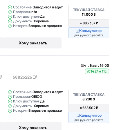
Состояние:
Заводится и едет
ТЕКУЩАЯ СТАВКА
Продавец:
n/a
11,000 $
Ключ доступен:
Да
Документы:
Хорошие
≈ 883 357 ₽
История:
Впервые в продаже
Калькулятор
для ручного расчёта
Хочу заказать
чт, 6 авг, 14:00
1ч 24м 10с
58825226
Состояние:
Заводится и едет
ТЕКУЩАЯ СТАВКА
Продавец:
GEICO
8,200 $
Ключ доступен:
Да
Документы:
Хорошие
≈ 658 502 ₽
История:
Впервые в продаже
Калькулятор
для ручного расчёта
Хочу заказать