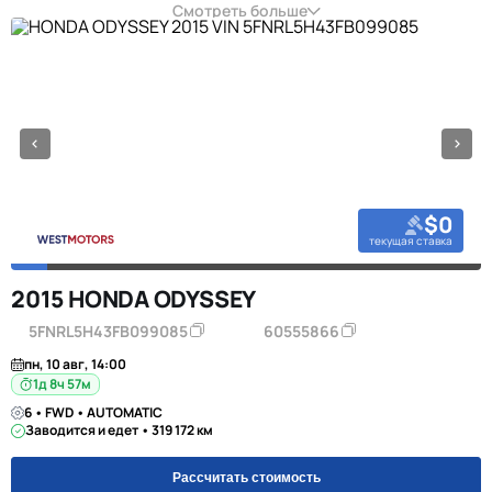
Смотреть больше
$0
текущая ставка
2015 HONDA ODYSSEY
5FNRL5H43FB099085
60555866
пн, 10 авг, 14:00
1д 8ч 57м
6 • FWD • AUTOMATIC
Заводится и едет • 319 172 км
Рассчитать стоимость