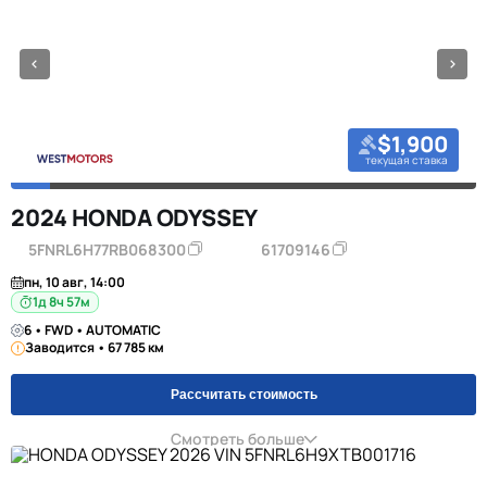
$1,900
текущая ставка
2024 HONDA ODYSSEY
5FNRL6H77RB068300
61709146
пн, 10 авг, 14:00
1д 8ч 57м
6 • FWD • AUTOMATIC
Заводится • 67 785 км
Рассчитать стоимость
Смотреть больше