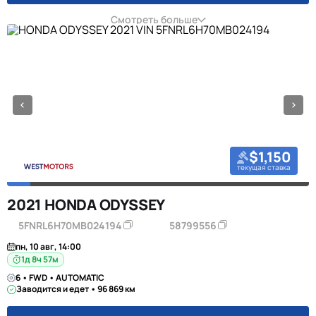
Смотреть больше
$1,150
текущая ставка
2021 HONDA ODYSSEY
5FNRL6H70MB024194
58799556
пн, 10 авг, 14:00
1д 8ч 57м
6 • FWD • AUTOMATIC
Заводится и едет • 96 869 км