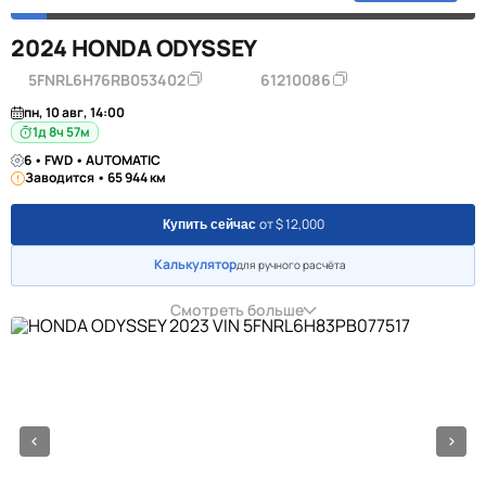
2024 HONDA ODYSSEY
5FNRL6H76RB053402
61210086
пн, 10 авг, 14:00
1д 8ч 57м
6 • FWD • AUTOMATIC
Заводится • 65 944 км
от $ 12,000
Купить сейчас
Калькулятор
для ручного расчёта
Смотреть больше