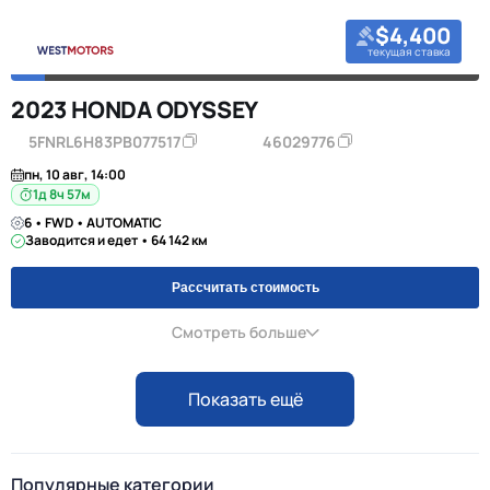
$4,400
текущая ставка
2023 HONDA ODYSSEY
5FNRL6H83PB077517
46029776
пн, 10 авг, 14:00
1д 8ч 57м
6 • FWD • AUTOMATIC
Заводится и едет • 64 142 км
Рассчитать стоимость
Смотреть больше
Показать ещё
Популярные категории