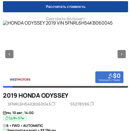
Рассчитать стоимость
Смотреть больше
$0
текущая ставка
2019 HONDA ODYSSEY
5FNRL6H54KB060045
55278596
пн, 10 авг, 14:00
1д 8ч 57м
6 • FWD • AUTOMATIC
Заводится и едет • 93 794 км