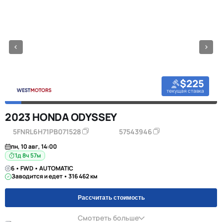
$225
текущая ставка
2023 HONDA ODYSSEY
5FNRL6H71PB071528
57543946
пн, 10 авг, 14:00
1д 8ч 57м
6 • FWD • AUTOMATIC
Заводится и едет • 316 462 км
Рассчитать стоимость
Смотреть больше