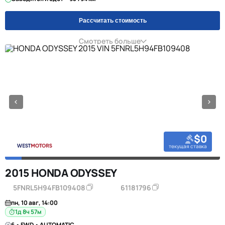
Рассчитать стоимость
Смотреть больше
$0
текущая ставка
2015 HONDA ODYSSEY
5FNRL5H94FB109408
61181796
пн, 10 авг, 14:00
1д 8ч 57м
6 • FWD • AUTOMATIC