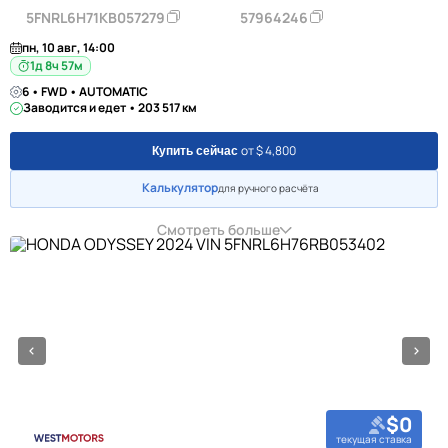
5FNRL6H71KB057279
57964246
пн, 10 авг, 14:00
1д 8ч 57м
6 • FWD • AUTOMATIC
Заводится и едет • 203 517 км
от $ 4,800
Купить сейчас
Калькулятор
для ручного расчёта
Смотреть больше
$0
текущая ставка