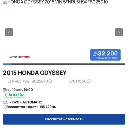
$2,200
текущая ставка
2015 HONDA ODYSSEY
5FNRL5H94FB025010
57617656
пн, 10 авг, 14:00
1д 8ч 57м
6 • FWD • AUTOMATIC
Заводится и едет • 193 420 км
Рассчитать стоимость