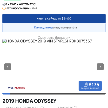
6 • FWD • AUTOMATIC
Нет информации • n/a
от $ 6,400
Купить сейчас
Калькулятор
для ручного расчёта
Смотреть больше
$175
текущая ставка
2019 HONDA ODYSSEY
5FNRL6H70KB075367
58231676