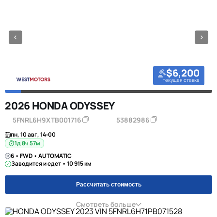
$6,200
текущая ставка
2026 HONDA ODYSSEY
5FNRL6H9XTB001716
53882986
пн, 10 авг, 14:00
1д 8ч 57м
6 • FWD • AUTOMATIC
Заводится и едет • 10 915 км
Рассчитать стоимость
Смотреть больше