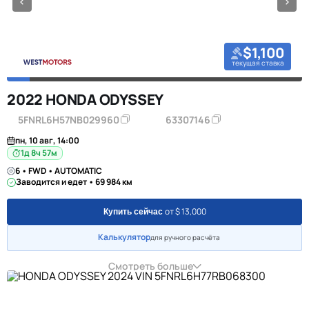
$1,100
текущая ставка
2022 HONDA ODYSSEY
5FNRL6H57NB029960
63307146
пн, 10 авг, 14:00
1д 8ч 57м
6 • FWD • AUTOMATIC
Заводится и едет • 69 984 км
от $ 13,000
Купить сейчас
Калькулятор
для ручного расчёта
Смотреть больше