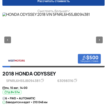
Рассчитать стоимость
Смотреть больше
$500
текущая ставка
2018 HONDA ODYSSEY
5FNRL6H55JB094381
63098316
пн, 10 авг, 14:00
1д 8ч 57м
6 • FWD • AUTOMATIC
Заводится и едет • 210 046 км