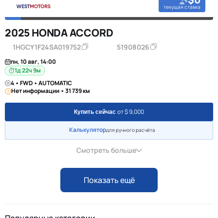
текущая ставка
2025 HONDA ACCORD
1HGCY1F24SA019752
51908026
пн, 10 авг, 14:00
1д 22ч 9м
4 • FWD • AUTOMATIC
Нет информации • 31 739 км
от $ 9,000
Купить сейчас
Калькулятор
для ручного расчёта
Смотреть больше
Показать ещё