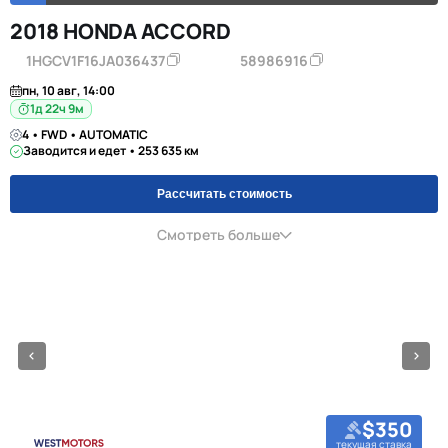
2018 HONDA ACCORD
1HGCV1F16JA036437
58986916
пн, 10 авг, 14:00
1д 22ч 9м
4 • FWD • AUTOMATIC
Заводится и едет • 253 635 км
Рассчитать стоимость
Смотреть больше
$350
текущая ставка