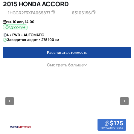
2015 HONDA ACCORD
1HGCR2F3XFA065877
63106156
пн, 10 авг, 14:00
1д 22ч 9м
4 • FWD • AUTOMATIC
Заводится и едет • 278 100 км
Рассчитать стоимость
Смотреть больше
$175
текущая ставка