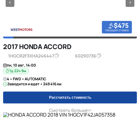
$475
текущая ставка
2017 HONDA ACCORD
1HGCR2F3XHA246447
60290736
пн, 10 авг, 14:00
1д 22ч 9м
4 • FWD • AUTOMATIC
Заводится и едет • 249 416 км
Рассчитать стоимость
Смотреть больше