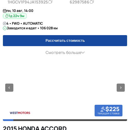
1HGCV1F94JA153925
62987586
пн, 10 авг, 14:00
1д 22ч 9м
4 • FWD • AUTOMATIC
Заводится и едет • 106 028 км
Рассчитать стоимость
Смотреть больше
$225
текущая ставка
2015 HONDA ACCORD