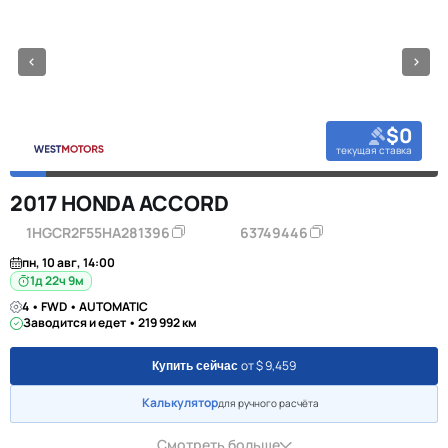
$0
текущая ставка
2017 HONDA ACCORD
1HGCR2F55HA281396
63749446
пн, 10 авг, 14:00
1д 22ч 9м
4 • FWD • AUTOMATIC
Заводится и едет • 219 992 км
от $ 9,459
Купить сейчас
Калькулятор
для ручного расчёта
Смотреть больше