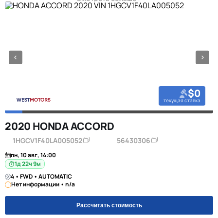
$0
текущая ставка
2020 HONDA ACCORD
1HGCV1F40LA005052
56430306
пн, 10 авг, 14:00
1д 22ч 9м
4 • FWD • AUTOMATIC
Нет информации • n/a
Рассчитать стоимость