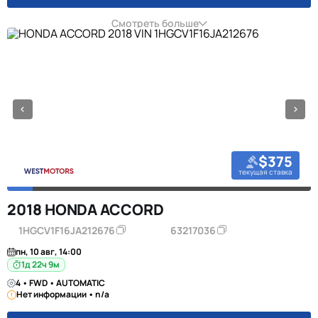
Смотреть больше
$375
текущая ставка
2018 HONDA ACCORD
1HGCV1F16JA212676
63217036
пн, 10 авг, 14:00
1д 22ч 9м
4 • FWD • AUTOMATIC
Нет информации • n/a