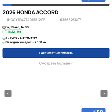
2026 HONDA ACCORD
1HGCY1F44TA015512
63568236
пн, 10 авг, 14:00
1д 22ч 9м
4 • FWD • AUTOMATIC
Заводится и едет • 2 358 км
Рассчитать стоимость
Смотреть больше
$0