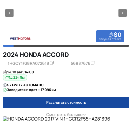
$0
текущая ставка
2024 HONDA ACCORD
1HGCY1F38RA072618
56987676
пн, 10 авг, 14:00
1д 22ч 9м
4 • FWD • AUTOMATIC
Заводится и едет • 17 096 км
Рассчитать стоимость
Смотреть больше