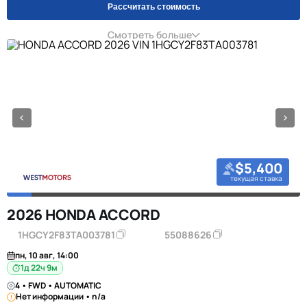
Рассчитать стоимость
Смотреть больше
$5,400
текущая ставка
2026 HONDA ACCORD
1HGCY2F83TA003781
55088626
пн, 10 авг, 14:00
1д 22ч 9м
4 • FWD • AUTOMATIC
Нет информации • n/a