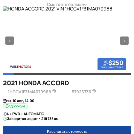
Смотреть больше
$250
текущая ставка
2021 HONDA ACCORD
1HGCV1F31MA070968
57926736
пн, 10 авг, 14:00
1д 22ч 9м
4 • FWD • AUTOMATIC
Заводится и едет • 218 735 км
Рассчитать стоимость