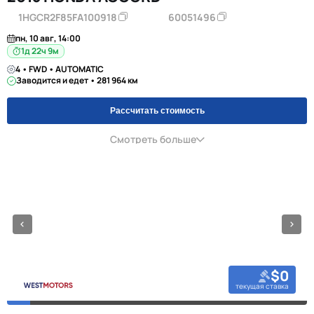
1HGCR2F85FA100918
60051496
пн, 10 авг, 14:00
1д 22ч 9м
4 • FWD • AUTOMATIC
Заводится и едет • 281 964 км
Рассчитать стоимость
Смотреть больше
$0
текущая ставка