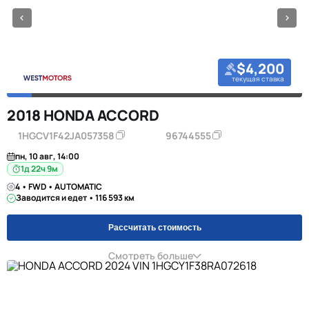
$4,200
текущая ставка
2018 HONDA ACCORD
1HGCV1F42JA057358
96744555
пн, 10 авг, 14:00
1д 22ч 9м
4 • FWD • AUTOMATIC
Заводится и едет • 116 593 км
Рассчитать стоимость
Смотреть больше