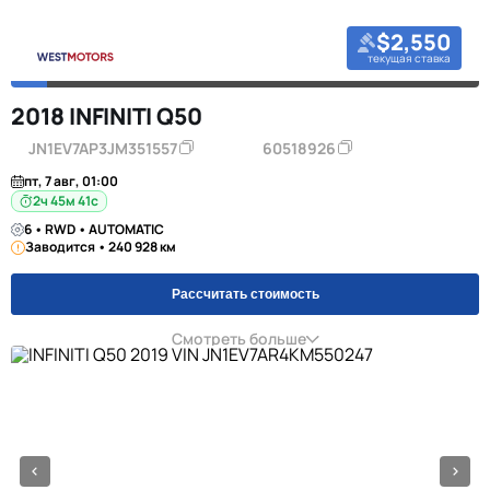
$2,550
текущая ставка
2018 INFINITI Q50
JN1EV7AP3JM351557
60518926
пт, 7 авг, 01:00
2ч 45м 40с
6 • RWD • AUTOMATIC
Заводится • 240 928 км
Рассчитать стоимость
Смотреть больше