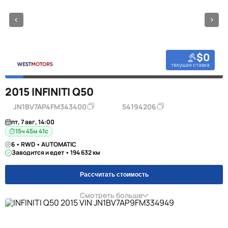
$0
текущая ставка
2015 INFINITI Q50
JN1BV7AP4FM343400
54194206
пт, 7 авг, 14:00
15ч 45м 40с
6 • RWD • AUTOMATIC
Заводится и едет • 194 632 км
Рассчитать стоимость
Смотреть больше