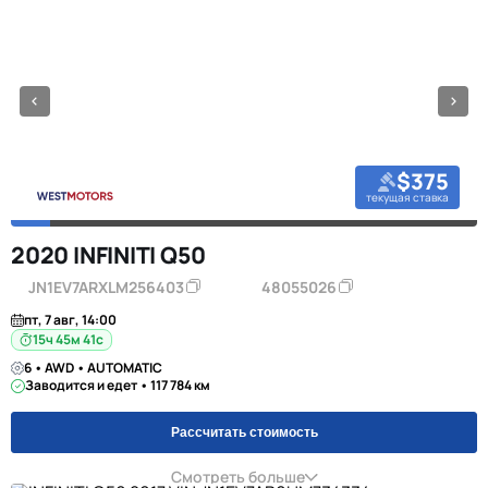
$375
текущая ставка
2020 INFINITI Q50
JN1EV7ARXLM256403
48055026
пт, 7 авг, 14:00
15ч 45м 40с
6 • AWD • AUTOMATIC
Заводится и едет • 117 784 км
Рассчитать стоимость
Смотреть больше