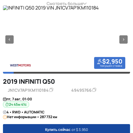
Смотреть больше
$2,950
текущая ставка
2019 INFINITI Q50
JN1CV7AP1KM110184
49495766
пт, 7 авг, 01:00
2ч 45м 40с
4 • RWD • AUTOMATIC
Нет информации • 287 732 км
от $ 3,950
Купить сейчас