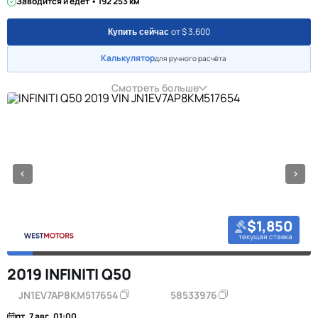
Заводится и едет • 192 253 км
от $ 3,600
Купить сейчас
Калькулятор
для ручного расчёта
Смотреть больше
$1,850
текущая ставка
2019 INFINITI Q50
JN1EV7AP8KM517654
58533976
пт, 7 авг, 01:00