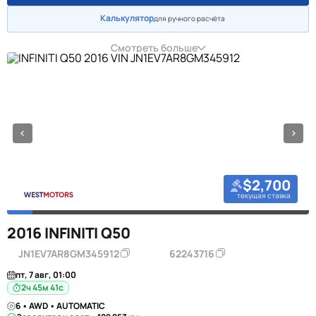
Калькулятор
для ручного расчёта
Смотреть больше
$2,700
текущая ставка
2016 INFINITI Q50
JN1EV7AR8GM345912
62243716
пт, 7 авг, 01:00
2ч 45м 40с
6 • AWD • AUTOMATIC