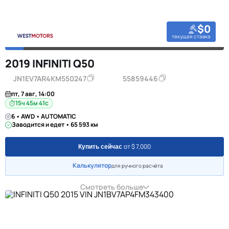
$0
текущая ставка
2019 INFINITI Q50
JN1EV7AR4KM550247
55859446
пт, 7 авг, 14:00
15ч 45м 40с
6 • AWD • AUTOMATIC
Заводится и едет • 65 593 км
от $ 7,000
Купить сейчас
Калькулятор
для ручного расчёта
Смотреть больше