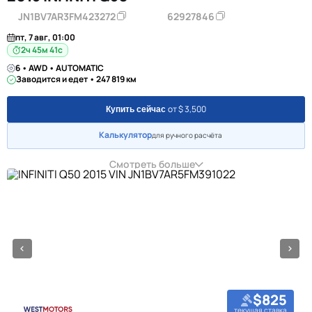
JN1BV7AR3FM423272
62927846
пт, 7 авг, 01:00
2ч 45м 40с
6 • AWD • AUTOMATIC
Заводится и едет • 247 819 км
от $ 3,500
Купить сейчас
Калькулятор
для ручного расчёта
Смотреть больше
$825
текущая ставка