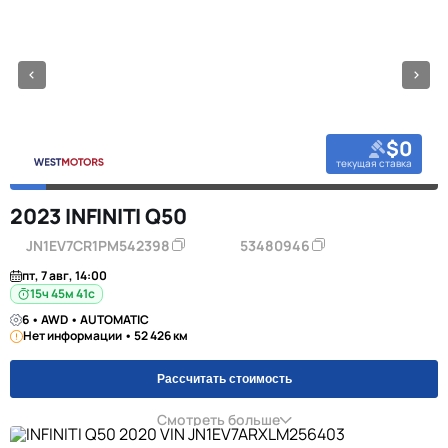
$0
текущая ставка
2023 INFINITI Q50
JN1EV7CR1PM542398
53480946
пт, 7 авг, 14:00
15ч 45м 40с
6 • AWD • AUTOMATIC
Нет информации • 52 426 км
Рассчитать стоимость
Смотреть больше