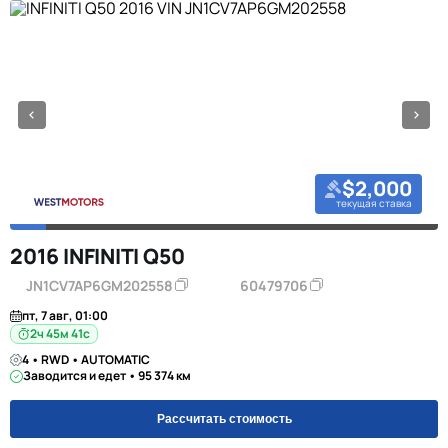
$2,000
текущая ставка
2016 INFINITI Q50
JN1CV7AP6GM202558
60479706
пт, 7 авг, 01:00
2ч 45м 40с
4 • RWD • AUTOMATIC
Заводится и едет • 95 374 км
Рассчитать стоимость