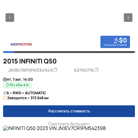
$0
текущая ставка
2015 INFINITI Q50
JN1BV7AP9FM334949
62790776
пт, 7 авг, 14:00
15ч 45м 40с
6 • RWD • AUTOMATIC
Заводится • 313 248 км
Рассчитать стоимость
Смотреть больше