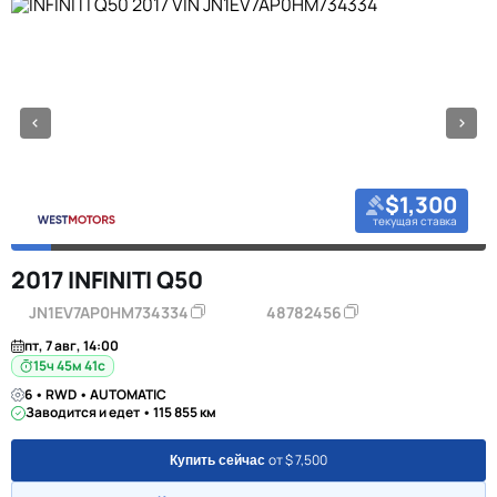
$1,300
текущая ставка
2017 INFINITI Q50
JN1EV7AP0HM734334
48782456
пт, 7 авг, 14:00
15ч 45м 40с
6 • RWD • AUTOMATIC
Заводится и едет • 115 855 км
от $ 7,500
Купить сейчас