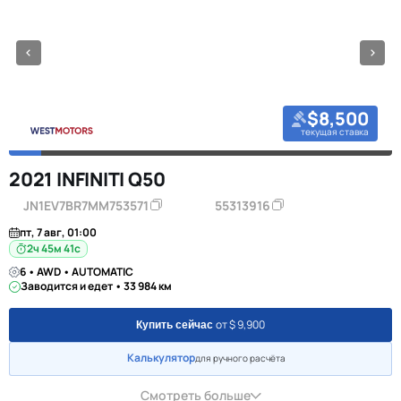
$8,500
текущая ставка
2021 INFINITI Q50
JN1EV7BR7MM753571
55313916
пт, 7 авг, 01:00
2ч 45м 40с
6 • AWD • AUTOMATIC
Заводится и едет • 33 984 км
от $ 9,900
Купить сейчас
Калькулятор
для ручного расчёта
Смотреть больше