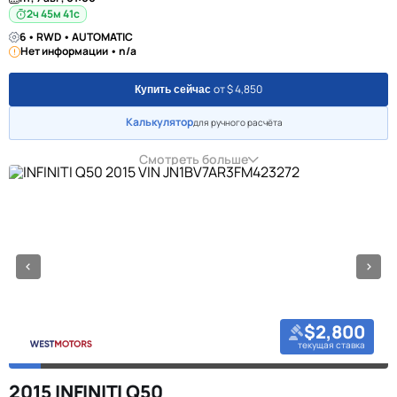
2ч 45м 40с
6 • RWD • AUTOMATIC
Нет информации • n/a
от $ 4,850
Купить сейчас
Калькулятор
для ручного расчёта
Смотреть больше
$2,800
текущая ставка
2015 INFINITI Q50