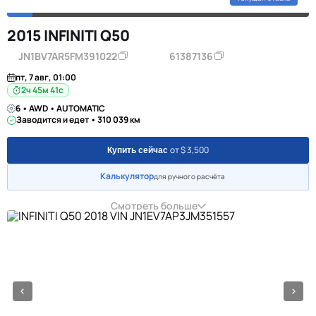
2015 INFINITI Q50
JN1BV7AR5FM391022
61387136
пт, 7 авг, 01:00
2ч 45м 40с
6 • AWD • AUTOMATIC
Заводится и едет • 310 039 км
от $ 3,500
Купить сейчас
Калькулятор
для ручного расчёта
Смотреть больше