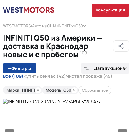
Консультация
WESTMOTORS
Авто из США
INFINITI
Q50
INFINITI Q50 из Америки —
доставка в Краснодар
новые и с пробегом
109
Дата аукциона
Фильтры
Все
(109)
Купить сейчас
(42)
Чистая продажа
(45)
Марка: INFINITI
Модель: Q50
Сбросить все