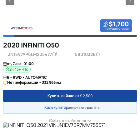
$1,700
текущая ставка
2020 INFINITI Q50
JN1EV7AP6LM205477
58010326
пт, 7 авг, 01:00
2ч 45м 40с
6 • RWD • AUTOMATIC
Нет информации • 332 966 км
от $ 2,500
Купить сейчас
Калькулятор
для ручного расчёта
Смотреть больше